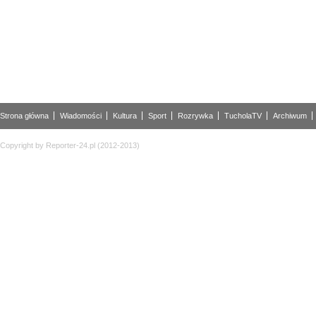
Strona główna
Wiadomości
Kultura
Sport
Rozrywka
TucholaTV
Archiwum
Copyright by Reporter-24.pl (2012-2013)