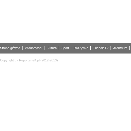
Strona główna
Wiadomości
Kultura
Sport
Rozrywka
TucholaTV
Archiwum
Copyright by Reporter-24.pl (2012-2013)