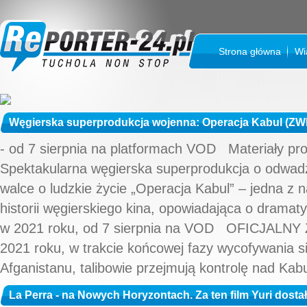
Strona główna
Wi
Węgierska superprodukcja wojenna: Operacja Kabul (Z
- od 7 sierpnia na platformach VOD Materiały p
Spektakularna węgierska superprodukcja o odwadze
walce o ludzkie życie „Operacja Kabul” – jedna z 
historii węgierskiego kina, opowiadająca o dramat
w 2021 roku, od 7 sierpnia na VOD OFICJALNY
2021 roku, w trakcie końcowej fazy wycofywania 
Afganistanu, talibowie przejmują kontrolę nad Kab
La Perra - na Nowych Horyzontach. Za ten film Yuri dost