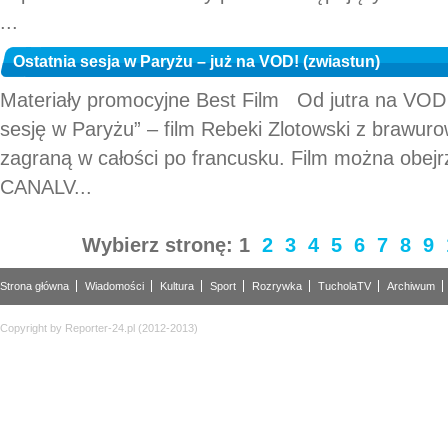
...
Ostatnia sesja w Paryżu – już na VOD! (zwiastun)
Materiały promocyjne Best Film Od jutra na VOD 
sesję w Paryżu” – film Rebeki Zlotowski z brawuro
zagraną w całości po francusku. Film można obejr
CANALV...
Wybierz stronę:
1
2
3
4
5
6
7
8
9
Strona główna
Wiadomości
Kultura
Sport
Rozrywka
TucholaTV
Archiwum
Copyright by Reporter-24.pl (2012-2013)