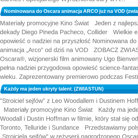
Nominowana do Oscara animacja ARCO już na VOD (zwia
Materiały promocyjne Kino Świat Jeden z najlep
dekady Diego Pineda Pacheco, Collider Wielkie e
opowieść o nadziei na przyszłość Nominowana do 
animacja „Arco” od dziś na VOD ZOBACZ ZWI
Oscara®, wizjonerski film animowany Ugo Bienve
pełna nadziei przygodowa opowieść science‑fant
wieku. Zaprezentowany premierowo podczas Festiw
Każdy ma jeden ukryty talent. (ZWIASTUN)
"Stroiciel sejfów" z Leo Woodallem i Dustinem 
Materiały promocyjne Kino Świat Każdy ma jede
Woodall i Dustin Hoffman w filmie, który stał się o
Toronto, Telluride i Sundance Przedstawiamy polsk
„Stroiciela sejfów” w reżyserii nagrodzonego Osc