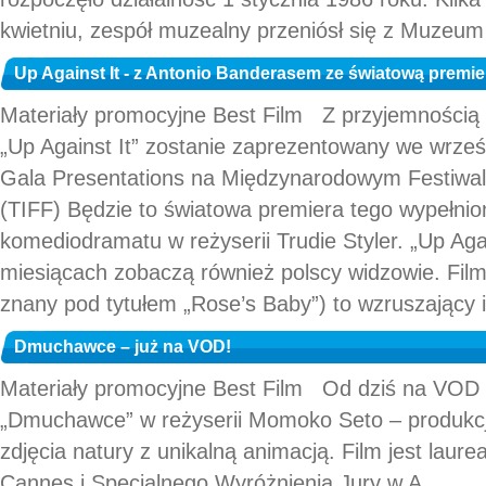
kwietniu, zespół muzealny przeniósł się z Muzeum H
Up Against It - z Antonio Banderasem ze światową premi
Materiały promocyjne Best Film Z przyjemnością 
„Up Against It” zostanie zaprezentowany we wrześn
Gala Presentations na Międzynarodowym Festiwa
(TIFF) Będzie to światowa premiera tego wypełni
komediodramatu w reżyserii Trudie Styler. „Up Agai
miesiącach zobaczą również polscy widzowie. Film 
znany pod tytułem „Rose’s Baby”) to wzruszający
Dmuchawce – już na VOD!
Materiały promocyjne Best Film Od dziś na VOD z
„Dmuchawce” w reżyserii Momoko Seto – produkcj
zdjęcia natury z unikalną animacją. Film jest la
Cannes i Specjalnego Wyróżnienia Jury w A...