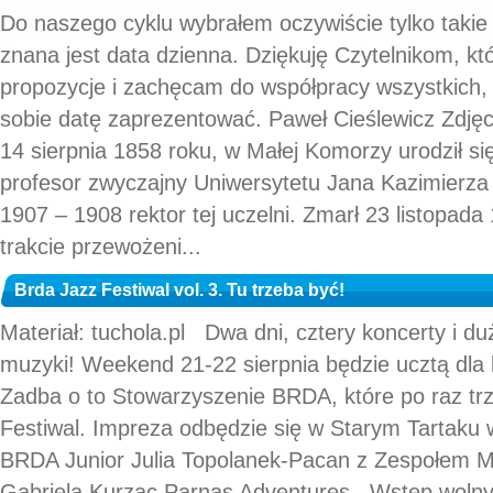
Do naszego cyklu wybrałem oczywiście tylko takie
znana jest data dzienna. Dziękuję Czytelnikom, kt
propozycje i zachęcam do współpracy wszystkich, 
sobie datę zaprezentować. Paweł Cieślewicz Zdjęci
14 sierpnia 1858 roku, w Małej Komorzy urodził si
profesor zwyczajny Uniwersytetu Jana Kazimierza
1907 – 1908 rektor tej uczelni. Zmarł 23 listopad
trakcie przewożeni...
Brda Jazz Festiwal vol. 3. Tu trzeba być!
Materiał: tuchola.pl Dwa dni, cztery koncerty i d
muzyki! Weekend 21-22 sierpnia będzie ucztą dl
Zadba o to Stowarzyszenie BRDA, które po raz trz
Festiwal. Impreza odbędzie się w Starym Tartaku
BRDA Junior Julia Topolanek-Pacan z Zespołem Mi
Gabriela Kurzac Parnas Adventures Wstęp wolny