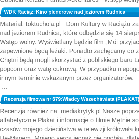
WDK Raciąż: Kino plenerowe nad jeziorem Rudnica
Materiał: toktuchola.pl Dom Kultury w Raciążu z
nad jeziorem Rudnica, które odbędzie się 14 sierpn
Wstęp wolny. Wyświetlany będzie film „Mój przyjac
zapewnione będą leżaki. Ponadto zachęcamy do z
Chętni będą mogli skorzystać z pobliskiego baru L
popcorn oraz watę cukrową. W przypadku niepogo
innym terminie wskazanym przez organizatorów.
...
Recenzja filmowa nr 679:Władcy Wszechświata (PLAKAT
Recenzja również na: mediakrytyk.pl Nasze poprz
alfabetycznie Plakat i informacje o filmie Mętnie 
czasów mojego dzieciństwa w telewizji królowała
He-Manem. Mojego serca jednak nie podbiła, dlat