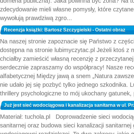
domena publiczna). Jaka powinna być żona? Na to
zdecydowanie mieli własne pomysły, które czytane 
wywołują prawdziwą zgro...
Recenzja książki: Bartosz Szczygielski - Ostatni obraz
Na naszej stronie zapoznacie się Państwo z częścią
dostępna na stronie lubimyczytac.pl Jeżeli ktoś z 
chciałby zamieścić własną recenzję z przeczytanej 
serdecznie zapraszamy do współpracy! Nasze rece
alfabetycznej Między jawą a snem „Natura zawsze 
nie udało jej się pozbyć tylko jednego szkodnika. 
thrillery psychologiczne to mój ukochany gatunek, 
Już jest sieć wodociągowa i kanalizacja sanitarna w ul. 
Materiał: tuchola.pl Doprowadzenie sieci wodociągo
sanitarnej oraz budowa sieci kanalizacji sanitarnej 
wodociągowej rozdzielczej. To dwa zakresy, jakie o