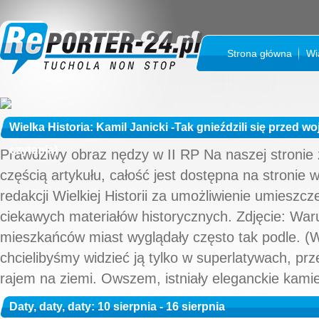
Strona główna
Wi
Wielka Historia: Kamil Janicki -Tak gnieździli się przed woj
czytania)
Prawdziwy obraz nędzy w II RP Na naszej stronie
częścią artykułu, całość jest dostępna na stronie w
redakcji Wielkiej Historii za umożliwienie umieszcz
ciekawych materiałów historycznych. Zdjęcie: Waru
mieszkańców miast wyglądały często tak podle. (W
chcielibyśmy widzieć ją tylko w superlatywach, pr
rajem na ziemi. Owszem, istniały eleganckie kamien
Daty, daty, daty: 10 sierpnia - 16 sierpnia