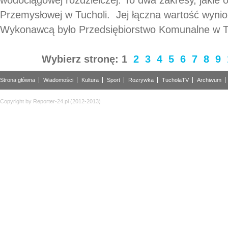
Przemysłowej w Tucholi. Jej łączna wartość wynio
Wykonawcą było Przedsiębiorstwo Komunalne w Tuc
Wybierz stronę:
1
2
3
4
5
6
7
8
9
Strona główna
Wiadomości
Kultura
Sport
Rozrywka
TucholaTV
Archiwum
Copyright by Reporter-24.pl (2012-2013)