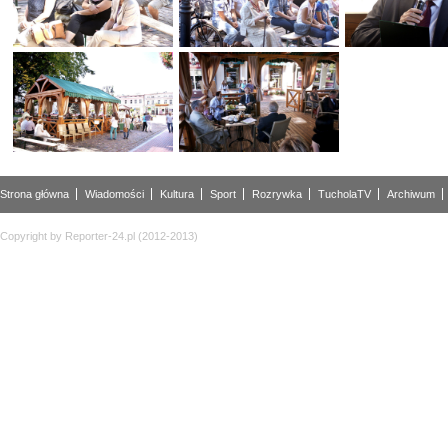
Strona główna
Wiadomości
Kultura
Sport
Rozrywka
TucholaTV
Archiwum
Copyright by Reporter-24.pl (2012-2013)