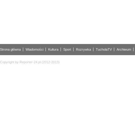
Strona główna
Wiadomości
Kultura
Sport
Rozrywka
TucholaTV
Archiwum
Copyright by Reporter-24.pl (2012-2013)