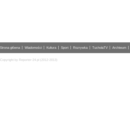
Strona główna
Wiadomości
Kultura
Sport
Rozrywka
TucholaTV
Archiwum
Copyright by Reporter-24.pl (2012-2013)