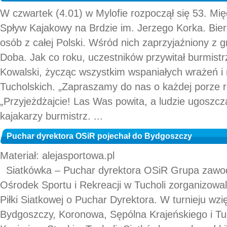
W czwartek (4.01) w Mylofie rozpoczął się 53. M
Spływ Kajakowy na Brdzie im. Jerzego Korka. Bier
osób z całej Polski. Wśród nich zaprzyjaźniony z 
Doba. Jak co roku, uczestników przywitał burmistr
Kowalski, życząc wszystkim wspaniałych wrażeń i
Tucholskich. „Zapraszamy do nas o każdej porze r
„Przyjeżdżajcie! Las Was powita, a ludzie ugoszczą
kajakarzy burmistrz. ...
Puchar dyrektora OSiR pojechał do Bydgoszczy
Materiał: alejasportowa.pl
Siatkówka – Puchar dyrektora OSiR Grupa zawod
Ośrodek Sportu i Rekreacji w Tucholi zorganizowali
Piłki Siatkowej o Puchar Dyrektora. W turnieju wzię
Bydgoszczy, Koronowa, Sępólna Krajeńskiego i Tuc