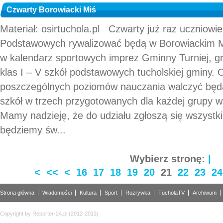
Czwarty Borowiacki Miś
Materiał: osirtuchola.pl Czwarty już raz uczniowi
Podstawowych rywalizować będą w Borowiackim Mi
w kalendarz sportowych imprez Gminny Turniej, g
klas I – V szkół podstawowych tucholskiej gminy
poszczególnych poziomów nauczania walczyć będą
szkół w trzech przygotowanych dla każdej grupy w
Mamy nadzieję, że do udziału zgłoszą się wszystki
będziemy św...
Wybierz stronę:
|
<
<<
<
16
17
18
19
20
21
22
23
24
Strona główna
Wiadomości
Kultura
Sport
Rozrywka
TucholaTV
Archiwum
Copyright by Reporter-24.pl (2012-2013)