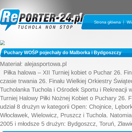
Strona główna
Wi
Puchary WOŚP pojechały do Malborka i Bydgoszczy
Materiał: alejasportowa.pl
Piłka halowa – XII Turniej kobiet o Puchar 26. F
czasie trwania 26. Finału Wielkiej Orkiestry Świ
Tucholanka Tuchola i Ośrodek Sportu i Rekreacji w
Turniej Halowy Piłki Nożnej Kobiet o Puchary 26. Fi
udział 8 drużyn w kategorii Open: Chojnice, Lębor
Włocławek, Wielowicz, Pruszcz i Tuchola. Natomia
2005 i młodsze 5 drużyn: Bydgoszcz, Toruń, Zławie