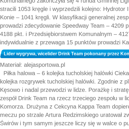
Komunalnego zakończyła się 4 runda Gminnej Ligi 
stracili 1053 kręgle i wyprzedzili kolejno: Hydrotor 
Konie – 1041 kręgli. W klasyfikacji generalnej ze
prowadzi zdecydowanie Speedway Team – 4209 pkt
4188 pkt. i Przedsiębiorstwem Komunalnym – 412
indywidualnie z przewaga 15 punktów prowadzi Karo
Lider wygrywa, wicelider Drink Team pokonany przez Ko
Materiał: alejasportowa.pl
Piłka halowa – 6 kolejka tucholskiej halówki Ciek
kolejka rozgrywek tucholskiej halówki. Zgodnie z p
Kęsowo i nadal przewodzi w lidze. Porażkę i stratę
zespół Drink Team na rzecz trzeciego zespołu w l
Komorza. Drużyna z Cekcyna Kappa Team dopiero
meczu po strzale Artura Redzimskiego uratował 
Świrów i tym samym jeszcze liczy się w walce o p