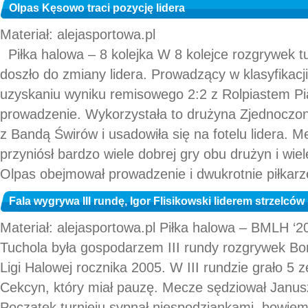
Olpas Kęsowo traci pozycję lidera
Materiał: alejasportowa.pl
Piłka halowa – 8 kolejka W 8 kolejce rozgrywek tuc
doszło do zmiany lidera. Prowadzący w klasyfikac
uzyskaniu wyniku remisowego 2:2 z Rolpiastem Pia
prowadzenie. Wykorzystała to drużyna Zjednoczo
z Bandą Świrów i usadowiła się na fotelu lidera. 
przyniósł bardzo wiele dobrej gry obu drużyn i wie
Olpas obejmował prowadzenie i dwukrotnie piłkarz
Fala wygrywa III rundę, Igor Flisikowski liderem strzelców
Materiał: alejasportowa.pl Piłka halowa – BMLH 
Tuchola była gospodarzem III rundy rozgrywek Bo
Ligi Halowej rocznika 2005. W III rundzie grało 5
Cekcyn, który miał pauzę. Mecze sędziował Janusz
Początek turnieju sypnął niespodziankami, bowiem