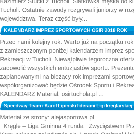
Kazimierz Stucki z Tucholi. Siatkówka męska od kil
Tucholi. Ostatnie zawody rozgrywali juniorzy w ro
województwa. Teraz część były...
KALENDARZ IMPREZ SPORTOWYCH OSiR 2018 ROK
Przed nami kolejny rok. Warto już na początku rok
z zamieszczonym poniżej kalendarzem imprez spo
Rekreacji w Tucholi. Niewątpliwie tegoroczna o
zadowolić wszystkich entuzjastów sportu. Prezent
zaplanowanymi na bieżący rok imprezami sportowy
współorganizować będzie Ośrodek Sportu i Rekreac
KALENDARZ Materiał: osirtuchola.pl ...
Speedway Team i Karol Lipinski liderami Ligi kręglarskiej
Materiał ze strony: alejasportowa.pl
Kręgle – Liga Gminna 4 runda Zwycięstwem Prz