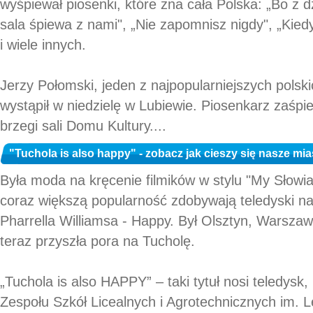
wyśpiewał piosenki, które zna cała Polska: „Bo z d
sala śpiewa z nami", „Nie zapomnisz nigdy", „Kied
i wiele innych.
Jerzy Połomski, jeden z najpopularniejszych polskic
wystąpił w niedzielę w Lubiewie. Piosenkarz zaśpi
brzegi sali Domu Kultury....
"Tuchola is also happy" - zobacz jak cieszy się nasze mia
Była moda na kręcenie filmików w stylu "My Słowian
coraz większą popularność zdobywają teledyski n
Pharrella Williamsa - Happy. Był Olsztyn, Warszaw
teraz przyszła pora na Tucholę.
„Tuchola is also HAPPY” – taki tytuł nosi teledysk, 
Zespołu Szkół Licealnych i Agrotechnicznych im. 