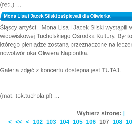
(red.) ...
Mona Lisa i Jacek Silski zaśpiewali dla Oliwierka
Śląscy artyści - Mona Lisa i Jacek Silski wystąpili
widowiskowej Tucholskiego Ośrodka Kultury. Był t
którego pieniądze zostaną przeznaczone na leczen
nowotwór oka Oliwiera Napiontka.
Galeria zdjęć z koncertu dostepna jest TUTAJ.
(mat. tok.tuchola.pl) ...
Wybierz stronę:
|
<
<<
<
102
103
104
105
106
107
108
1