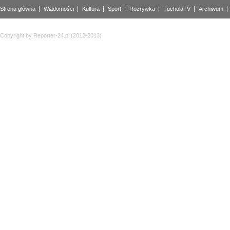
Strona główna
Wiadomości
Kultura
Sport
Rozrywka
TucholaTV
Archiwum
Copyright by Reporter-24.pl (2012-2013)