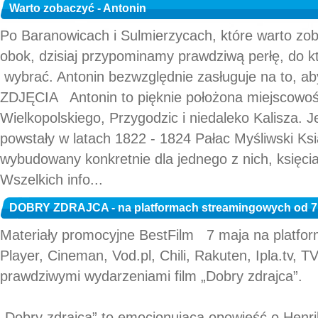
Warto zobaczyć - Antonin
Po Baranowicach i Sulmierzycach, które warto zob
obok, dzisiaj przypominamy prawdziwą perłę, do któ
wybrać. Antonin bezwzględnie zasługuje na to, aby
ZDJĘCIA Antonin to pięknie położona miejscowoś
Wielkopolskiego, Przygodzic i niedaleko Kalisza. Je
powstały w latach 1822 - 1824 Pałac Myśliwski Ksi
wybudowany konkretnie dla jednego z nich, księcia
Wszelkich info...
DOBRY ZDRAJCA - na platformach streamingowych od 7
Materiały promocyjne BestFilm 7 maja na platfor
Player, Cineman, Vod.pl, Chili, Rakuten, Ipla.tv, T
prawdziwymi wydarzeniami film „Dobry zdrajca”.
„Dobry zdrajca” to emocjonująca opowieść o Henr