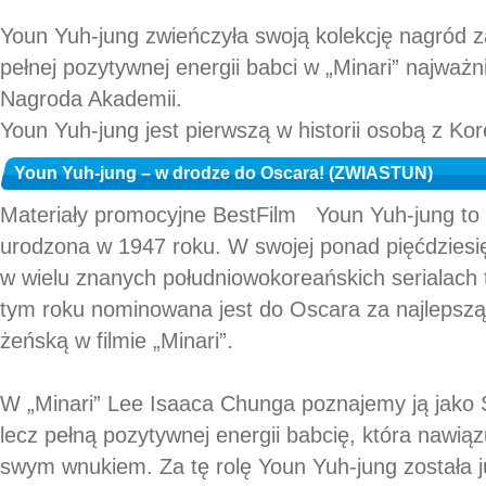
Youn Yuh-jung zwieńczyła swoją kolekcję nagród za
pełnej pozytywnej energii babci w „Minari” najważn
Nagroda Akademii.
Youn Yuh-jung jest pierwszą w historii osobą z Kor
Youn Yuh-jung – w drodze do Oscara! (ZWIASTUN)
Materiały promocyjne BestFilm Youn Yuh-jung to
urodzona w 1947 roku. W swojej ponad pięćdziesięc
w wielu znanych południowokoreańskich serialach t
tym roku nominowana jest do Oscara za najlepszą
żeńską w filmie „Minari”.
W „Minari” Lee Isaaca Chunga poznajemy ją jako 
lecz pełną pozytywnej energii babcię, która nawią
swym wnukiem. Za tę rolę Youn Yuh-jung została ju