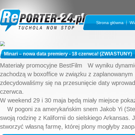
Strona główna
Wi
Minari – nowa data premiery - 18 czerwca! (ZWIASTUNY)
Materiały promocyjne BestFilm W wyniku dynamic
zachodzą w boxoffice w związku z zaplanowanym 
zdecydowaliśmy się na przesunięcie daty wprowadz
czerwca.
W weekend 29 i 30 maja będą miały miejsce pok
W pogoni za amerykańskim snem Jakob Yi (Ste
swoją rodzinę z Kalifornii do sielskiego Arkansas.
stworzyć własną farmę, której plony mogłyby zaopa