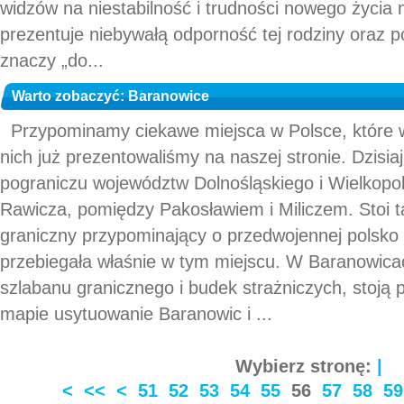
widzów na niestabilność i trudności nowego życia 
prezentuje niebywałą odporność tej rodziny oraz 
znaczy „do...
Warto zobaczyć: Baranowice
Przypominamy ciekawe miejsca w Polsce, które w
nich już prezentowaliśmy na naszej stronie. Dzisia
pograniczu województw Dolnośląskiego i Wielkopol
Rawicza, pomiędzy Pakosławiem i Miliczem. Stoi 
graniczny przypominający o przedwojennej polsko -
przebiegała właśnie w tym miejscu. W Baranowic
szlabanu granicznego i budek strażniczych, stoją
mapie usytuowanie Baranowic i ...
Wybierz stronę:
|
<
<<
<
51
52
53
54
55
56
57
58
59