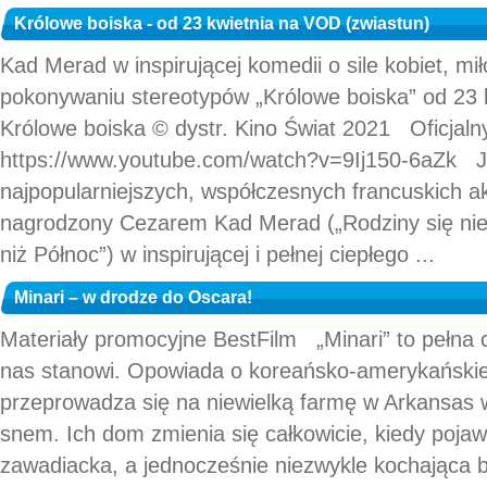
Królowe boiska - od 23 kwietnia na VOD (zwiastun)
Kad Merad w inspirującej komedii o sile kobiet, miło
pokonywaniu stereotypów „Królowe boiska” od 23
Królowe boiska © dystr. Kino Świat 2021 Oficjaln
https://www.youtube.com/watch?v=9Ij150-6aZk 
najpopularniejszych, współczesnych francuskich 
nagrodzony Cezarem Kad Merad („Rodziny się nie 
niż Północ”) w inspirującej i pełnej ciepłego ...
Minari – w drodze do Oscara!
Materiały promocyjne BestFilm „Minari” to pełna cz
nas stanowi. Opowiada o koreańsko-amerykańskiej 
przeprowadza się na niewielką farmę w Arkansas
snem. Ich dom zmienia się całkowicie, kiedy pojawi
zawadiacka, a jednocześnie niezwykle kochająca 