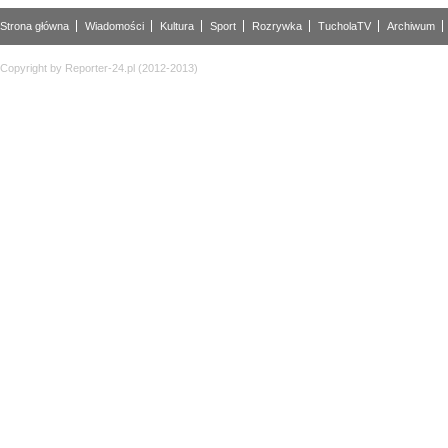
Strona główna
Wiadomości
Kultura
Sport
Rozrywka
TucholaTV
Archiwum
Copyright by Reporter-24.pl (2012-2013)