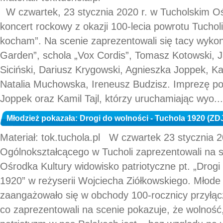
W czwartek, 23 stycznia 2020 r. w Tucholskim Oś
koncert rockowy z okazji 100-lecia powrotu Tucholi
kocham”. Na scenie zaprezentowali się tacy wykon
Garden”, schola „Vox Cordis”, Tomasz Kotowski, 
Siciński, Dariusz Krygowski, Agnieszka Joppek, Kam
Natalia Muchowska, Ireneusz Budzisz. Imprezę po
Joppek oraz Kamil Tajl, którzy uruchamiając wyo...
Młodzież pokazała: Drogi do wolności - Tuchola 1920 (Z
Materiał: tok.tuchola.pl W czwartek 23 stycznia 
Ogólnokształcącego w Tucholi zaprezentowali na 
Ośrodka Kultury widowisko patriotyczne pt. „Drogi
1920” w reżyserii Wojciecha Ziółkowskiego. Młode 
zaangażowało się w obchody 100-rocznicy przyłącz
co zaprezentowali na scenie pokazuje, że wolność,