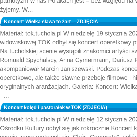
patriotyzm w nas Polakach jest – bez względu na w
żyjemy. W...
Koncert: Wielka sława to żart.... ZDJĘCIA
Materiał: tok.tuchola.pl W niedzielę 19 stycznia 20
widowiskowej TOK odbył się koncert operetkowy pt
Na tucholskiej scenie wystąpili znakomici artyści ś
Romuald Spychalscy, Anna Cymermann, Dariusz Pi
akompaniował Marcin Janiszewski. Podczas koncer
operetkowe, ale także sławne przeboje filmowe i h
oryginalnych aranżacjach. Galeria: Koncert: Wielka
...
Koncert kolęd i pastorałek w TOK (ZDJĘCIA)
Materiał: tok.tuchola.pl W niedzielę 12 stycznia 2
Ośrodku Kultury odbył się jak rokrocznie Koncert k
scenie zaprezentowali się: Chór „Camerata”, soliś