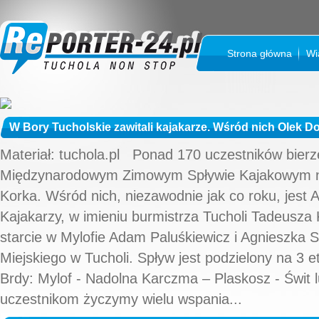
Strona główna
Wi
W Bory Tucholskie zawitali kajakarze. Wśród nich Olek D
Materiał: tuchola.pl Ponad 170 uczestników bierz
Międzynarodowym Zimowym Spływie Kajakowym na
Korka. Wśród nich, niezawodnie jak co roku, jest 
Kajakarzy, w imieniu burmistrza Tucholi Tadeusza 
starcie w Mylofie Adam Paluśkiewicz i Agnieszka 
Miejskiego w Tucholi. Spływ jest podzielony na 3 e
Brdy: Mylof - Nadolna Karczma – Plaskosz - Świt 
uczestnikom życzymy wielu wspania...