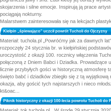
skojarzenia i silne emocje. Inspirują ją prace art
pociągają nokturny.
Malarstwem zainteresowała się na lekcjach plastyki
Kiełpin „śpiewająco” uczcił powrót Tucholi do Ojczyzny
Materiał: tuchola.pl „Powróćmy jak za dawnych lat”
rozpoczęły 24 stycznia br. w kiełpińskiej podstaw
uroczystość z okazji 100. rocznicy włączenia Tucho
połączoną z Dniem Babci i Dziadka. Prowadzące u
licznie przybyłych gości w historyczną atmosferę t
święto babć i dziadków zbiegło się z tą wyjątkową 
okazja, aby gościć tych najstarszych i nieco młods
kt&oac...
Piknik historyczny z okazji 100-lecia powrotu Tucholi do 
Materiał: tok.tuchola.pl W środę 29 stycznia 202