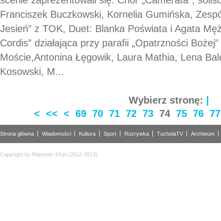
Franciszek Buczkowski, Kornelia Gumińska, Zesp
Jesień” z TOK, Duet: Blanka Poświata i Agata Mę
Cordis” działająca przy parafii „Opatrzności Bożej
Moście,Antonina Łęgowik, Laura Mathia, Lena Bal
Kosowski, M...
Wybierz stronę:
|
<
<<
<
69
70
71
72
73
74
75
76
77
Strona główna
Wiadomości
Kultura
Sport
Rozrywka
TucholaTV
Archiwum
Copyright by Reporter-24.pl (2012-2013)