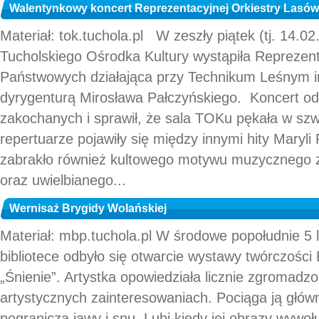
Walentynkowy koncert Reprezentacyjnej Orkiestry Las
Materiał: tok.tuchola.pl W zeszły piątek (tj. 14.0
Tucholskiego Ośrodka Kultury wystąpiła Reprezen
Państwowych działająca przy Technikum Leśnym im
dyrygenturą Mirosława Pałczyńskiego. Koncert odby
zakochanych i sprawił, że sala TOKu pękała w s
repertuarze pojawiły się między innymi hity Maryl
zabrakło również kultowego motywu muzycznego z 
oraz uwielbianego...
Wernisaż Brygidy Wolańskiej
Materiał: mbp.tuchola.pl W środowe popołudnie 5 l
bibliotece odbyło się otwarcie wystawy twórczości 
„Śnienie”. Artystka opowiedziała licznie zgromadzo
artystycznych zainteresowaniach. Pociąga ją głów
pogranicza jawy i snu. Lubi kiedy jej obrazy wywołu