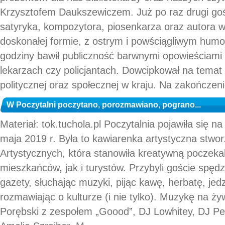
Krzysztofem Daukszewiczem. Już po raz drugi go
satyryka, kompozytora, piosenkarza oraz autora w
doskonałej formie, z ostrym i powściągliwym humo
godziny bawił publiczność barwnymi opowieściami
lekarzach czy policjantach. Dowcipkował na temat a
politycznej oraz społecznej w kraju. Na zakończen
W Poczytalni poczytano, porozmawiano, pograno...
Materiał: tok.tuchola.pl Poczytalnia pojawiła się n
maja 2019 r. Była to kawiarenka artystyczna stw
Artystycznych, która stanowiła kreatywną poczeka
mieszkańców, jak i turystów. Przybyli goście spędzi
gazety, słuchając muzyki, pijąc kawę, herbatę, jed
rozmawiając o kulturze (i nie tylko). Muzykę na ży
Porębski z zespołem „Goood”, DJ Lowhitey, DJ Pet