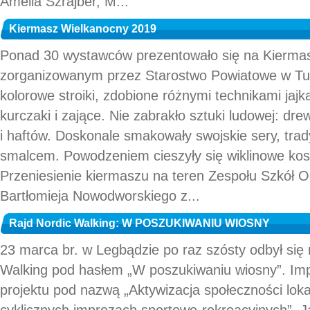
Amelia Szrajber, M...
Kiermasz Wielkanocny 2019
Ponad 30 wystawców prezentowało się na Kierm
zorganizowanym przez Starostwo Powiatowe w Tuc
kolorowe stroiki, zdobione różnymi technikami jaj
kurczaki i zające. Nie zabrakło sztuki ludowej: dr
i haftów. Doskonale smakowały swojskie sery, trad
smalcem. Powodzeniem cieszyły się wiklinowe kos
Przeniesienie kiermaszu na teren Zespołu Szkół O
Bartłomieja Nowodworskiego z...
Rajd Nordic Walking: W POSZUKIWANIU WIOSNY
23 marca br. w Legbądzie po raz szósty odbył się 
Walking pod hasłem „W poszukiwaniu wiosny”. Im
projektu pod nazwą „Aktywizacja społeczności loka
cyklicznych imprezach sportowo-rekreacyjnych”. J