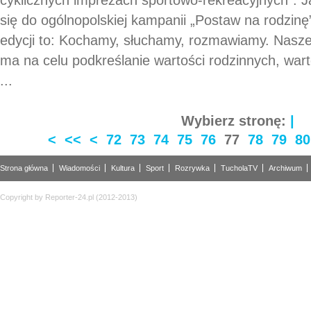
się do ogólnopolskiej kampanii „Postaw na rodzinę
edycji to: Kochamy, słuchamy, rozmawiamy. Nasze
ma na celu podkreślanie wartości rodzinnych, warto
...
Wybierz stronę:
|
<
<<
<
72
73
74
75
76
77
78
79
80
Strona główna
Wiadomości
Kultura
Sport
Rozrywka
TucholaTV
Archiwum
Copyright by Reporter-24.pl (2012-2013)