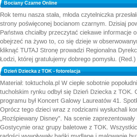
Bociany Czarne Online
Rok temu nasza stała, młoda czytelniczka przesła
strony poświęconej bocianom czarnym. Dzisiaj po
Państwa chciałby przeczytać ciekawe informacje o
obejrzeć na żywo to, co się dzieje w obserwowany
kliknąć TUTAJ Stronę prowadzi Regionalna Dyre
Łodzi, której gratulujemy dobrego pomysłu. (Red.) 
Dzień Dziecka z TOK - fotorelacja
Materiał: toktuchola.pl W ciepłe sobotnie popołud
tucholskim rynku odbył się Dzień Dziecka z TOK
programu był Koncert Galowy Laureatów 41. Spotk
Oprócz tego dzieci wraz z rodzicami wysłuchali kon
„Rozśpiewany Disney”. Na scenie zaprezentowały 
Gostycynie oraz grupy baletowe z TOK. Wszystkic
radości wywoływały bańki mydlane i malowanie buz