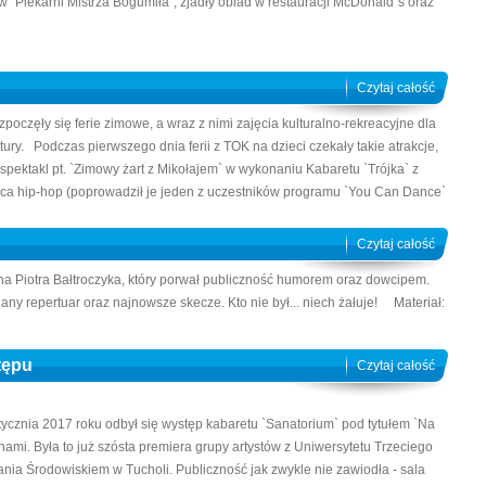
i w `Piekarni Mistrza Bogumiła`, zjadły obiad w restauracji McDonald`s oraz
Czytaj całość
poczęły się ferie zimowe, a wraz z nimi zajęcia kulturalno-rekreacyjne dla
ury. Podczas pierwszego dnia ferii z TOK na dzieci czekały takie atrakcje,
spektakl pt. `Zimowy żart z Mikołajem` w wykonaniu Kabaretu `Trójka` z
ańca hip-hop (poprowadził je jeden z uczestników programu `You Can Dance`
Czytaj całość
ana Piotra Bałtroczyka, który porwał publiczność humorem oraz dowcipem.
iany repertuar oraz najnowsze skecze. Kto nie był... niech żałuje! Materiał:
stępu
Czytaj całość
stycznia 2017 roku odbył się występ kabaretu `Sanatorium` pod tytułem `Na
nami. Była to już szósta premiera grupy artystów z Uniwersytetu Trzeciego
nia Środowiskiem w Tucholi. Publiczność jak zwykle nie zawiodła - sala