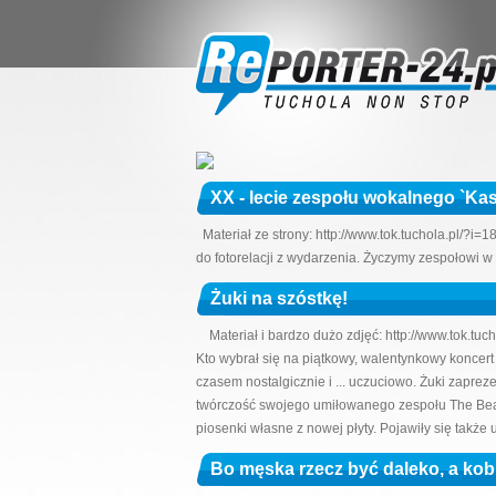
XX - lecie zespołu wokalnego `Kas
Materiał ze strony: http://www.tok.tuchola.pl/?
do fotorelacji z wydarzenia. Życzymy zespołowi w
Żuki na szóstkę!
Materiał i bardzo dużo zdjęć: http://www.tok.tuc
Kto wybrał się na piątkowy, walentynkowy koncert
czasem nostalgicznie i ... uczuciowo. Żuki zapre
twórczość swojego umiłowanego zespołu The Beatles
piosenki własne z nowej płyty. Pojawiły się takż
Bo męska rzecz być daleko, a kob