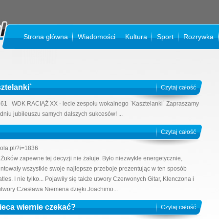
Strona główna
Wiadomości
Kultura
Sport
Rozrywka
K
ztelanki`
Czytaj całość
i=1861 WDK RACIĄŻ XX - lecie zespołu wokalnego `Kasztelanki` Zapraszamy
 dniu jubileuszu samych dalszych sukcesów! ...
Czytaj całość
hola.pl/?i=1836
 Żuków zapewne tej decyzji nie żałuje. Było niezwykle energetycznie,
zentowały wszystkie swoje najlepsze przeboje prezentując w ten sposób
. I nie tylko... Pojawiły się także utwory Czerwonych Gitar, Klenczona i
e utwory Czesława Niemena dzięki Joachimo...
ieca wiernie czekać?
Czytaj całość