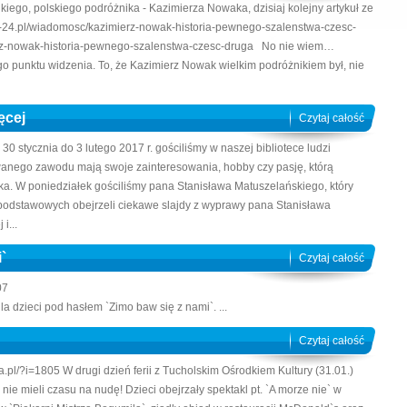
ego, polskiego podróżnika - Kazimierza Nowaka, dzisiaj kolejny artykuł ze
er-24.pl/wiadomosc/kazimierz-nowak-historia-pewnego-szalenstwa-czesc-
ierz-nowak-historia-pewnego-szalenstwa-czesc-druga No nie wiem…
o punktu widzenia. To, że Kazimierz Nowak wielkim podróżnikiem był, nie
ęcej
Czytaj całość
 30 stycznia do 3 lutego 2017 r. gościliśmy w naszej bibliotece ludzi
wanego zawodu mają swoje zainteresowania, hobby czy pasję, którą
iska. W poniedziałek gościliśmy pana Stanisława Matuszelańskiego, który
 podstawowych obejrzeli ciekawe slajdy z wyprawy pana Stanisława
i...
`
Czytaj całość
07
a dzieci pod hasłem `Zimo baw się z nami`. ...
Czytaj całość
la.pl/?i=1805 W drugi dzień ferii z Tucholskim Ośrodkiem Kultury (31.01.)
nie mieli czasu na nudę! Dzieci obejrzały spektakl pt. `A morze nie` w