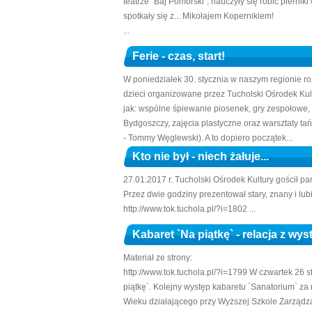
teatrze `Baj Pomorski`, nauczyły się robić piernik
spotkały się z... Mikołajem Kopernikiem!
...
Ferie - czas, start!
W poniedziałek 30. stycznia w naszym regionie roz
dzieci organizowane przez Tucholski Ośrodek Kult
jak: wspólne śpiewanie piosenek, gry zespołowe, 
Bydgoszczy, zajęcia plastyczne oraz warsztaty t
- Tommy Węglewski). A to dopiero początek...
Kto nie był - niech żałuje...
27.01.2017 r. Tucholski Ośrodek Kultury gościł p
Przez dwie godziny prezentował stary, znany i lub
http://www.tok.tuchola.pl/?i=1802 ...
Kabaret `Na piątkę` - relacja z wy
Materiał ze strony:
http://www.tok.tuchola.pl/?i=1799 W czwartek 26 
piątkę`. Kolejny występ kabaretu `Sanatorium` za 
Wieku działającego przy Wyższej Szkole Zarządza