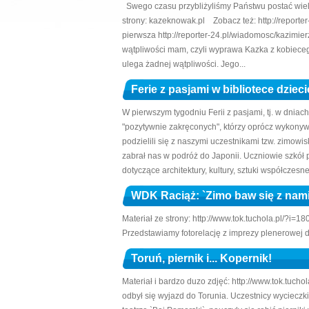
Swego czasu przybliżyliśmy Państwu postać wielki
strony: kazeknowak.pl Zobacz też: http://report
pierwsza http://reporter-24.pl/wiadomosc/kazim
wątpliwości mam, czyli wyprawa Kazka z kobieceg
ulega żadnej wątpliwości. Jego...
Ferie z pasjami w bibliotece dzieci
W pierwszym tygodniu Ferii z pasjami, tj. w dniach
"pozytywnie zakręconych", którzy oprócz wykony
podzielili się z naszymi uczestnikami tzw. zimow
zabrał nas w podróż do Japonii. Uczniowie szkół
dotyczące architektury, kultury, sztuki współczesnej 
WDK Raciąż: `Zimo baw się z nami
Materiał ze strony: http://www.tok.tuchola.pl/?i=18
Przedstawiamy fotorelację z imprezy plenerowej dl
Toruń, piernik i... Kopernik!
Materiał i bardzo duzo zdjęć: http://www.tok.tucho
odbył się wyjazd do Torunia. Uczestnicy wycieczki 