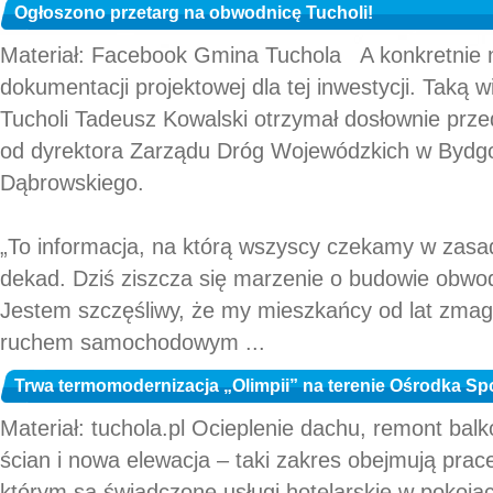
Ogłoszono przetarg na obwodnicę Tucholi!
Materiał: Facebook Gmina Tuchola A konkretnie 
dokumentacji projektowej dla tej inwestycji. Taką
Tucholi Tadeusz Kowalski otrzymał dosłownie prz
od dyrektora Zarządu Dróg Wojewódzkich w Byd
Dąbrowskiego.
„To informacja, na którą wszyscy czekamy w zasa
dekad. Dziś ziszcza się marzenie o budowie obwo
Jestem szczęśliwy, że my mieszkańcy od lat zmag
ruchem samochodowym ...
Trwa termomodernizacja „Olimpii” na terenie Ośrodka Spor
Materiał: tuchola.pl Ocieplenie dachu, remont balk
ścian i nowa elewacja – taki zakres obejmują pra
którym są świadczone usługi hotelarskie w pokoja