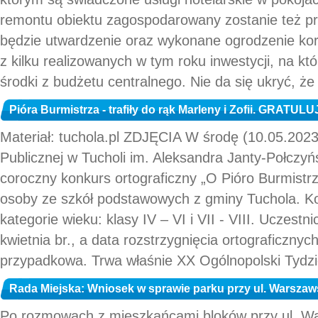
remontu obiektu zagospodarowany zostanie też pr
będzie utwardzenie oraz wykonane ogrodzenie kor
z kilku realizowanych w tym roku inwestycji, na k
środki z budżetu centralnego. Nie da się ukryć, ż
Pióra Burmistrza - trafiły do rąk Marleny i Zofii. GRATUL
Materiał: tuchola.pl ZDJĘCIA W środę (10.05.2023)
Publicznej w Tucholi im. Aleksandra Janty-Połczyń
coroczny konkurs ortograficzny „O Pióro Burmistrz
osoby ze szkół podstawowych z gminy Tuchola. K
kategorie wieku: klasy IV – VI i VII - VIII. Uczestn
kwietnia br., a data rozstrzygnięcia ortograficznyc
przypadkowa. Trwa właśnie XX Ogólnopolski Tydzień
Rada Miejska: Wniosek w sprawie parku przy ul. Warszaws
Po rozmowach z mieszkańcami bloków przy ul. War