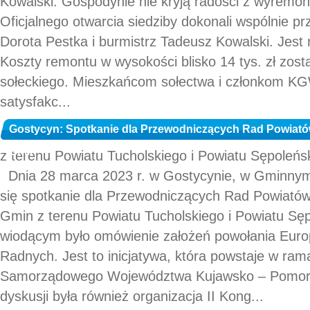
Kowalski. Gospodynie nie kryją radości z wyrem
Oficjalnego otwarcia siedziby dokonali wspólnie 
Dorota Pestka i burmistrz Tadeusz Kowalski. Jest
Koszty remontu w wysokości blisko 14 tys. zł zost
sołeckiego. Mieszkańcom sołectwa i członkom KG
satysfakc...
Gostycyn: Spotkanie dla Przewodniczących Rad Powiató
Gmin
z terenu Powiatu Tucholskiego i Powiatu Sępoleńsk
Dnia 28 marca 2023 r. w Gostycynie, w Gminnym
się spotkanie dla Przewodniczących Rad Powiató
Gmin z terenu Powiatu Tucholskiego i Powiatu S
wiodącym było omówienie założeń powołania Euro
Radnych. Jest to inicjatywa, która powstaje w ra
Samorządowego Województwa Kujawsko – Pomor
dyskusji była również organizacja II Kong...