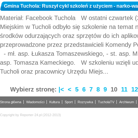
Gmina Tuchola: Ruszył cykl szkoleń z użyciem - narko-wal
Materiał: Facebook Tuchola W ostatni czwartek (
Miejskim w Tucholi odbyło się szkolenie na temat 
środków odurzających oraz sprzętów do ich apliko
przeprowadzone przez przedstawicieli Komendy Pow
- mł. asp. Łukasza Tomaszewskiego, - st. asp. Ma
asp. Tomasza Kameckiego. W szkoleniu wzięli udz
Tucholi oraz pracownicy Urzędu Miejs...
Wybierz stronę:
|<
<
5
6
7
8
9
10
11
12
Strona główna
Wiadomości
Kultura
Sport
Rozrywka
TucholaTV
Archiwum
Copyright by Reporter-24.pl (2012-2013)