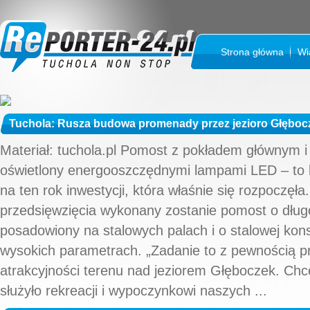
Strona główna
Wi
Tuchola: Rusza budowa promenady przez jezioro Głęboc
Materiał: tuchola.pl Pomost z pokładem głównym
oświetlony energooszczędnymi lampami LED – to 
na ten rok inwestycji, która właśnie się rozpoczęł
przedsięwzięcia wykonany zostanie pomost o dłu
posadowiony na stalowych palach i o stalowej kons
wysokich parametrach. „Zadanie to z pewnością pr
atrakcyjności terenu nad jeziorem Głęboczek. Chc
służyło rekreacji i wypoczynkowi naszych ...