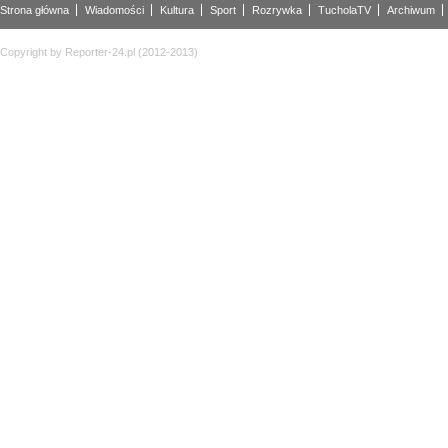
Strona główna
Wiadomości
Kultura
Sport
Rozrywka
TucholaTV
Archiwum
Copyright by Reporter-24.pl (2012-2013)