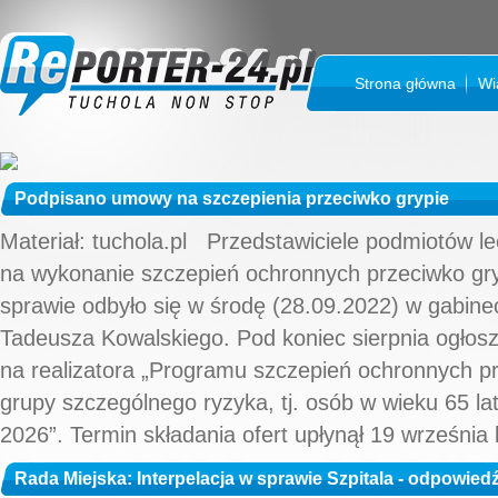
Strona główna
Wi
Podpisano umowy na szczepienia przeciwko grypie
Materiał: tuchola.pl Przedstawiciele podmiotów l
na wykonanie szczepień ochronnych przeciwko gryp
sprawie odbyło się w środę (28.09.2022) w gabinec
Tadeusza Kowalskiego. Pod koniec sierpnia ogłosz
na realizatora „Programu szczepień ochronnych pr
grupy szczególnego ryzyka, tj. osób w wieku 65 lat
2026”. Termin składania ofert upłynął 19 września br
Rada Miejska: Interpelacja w sprawie Szpitala - odpowied