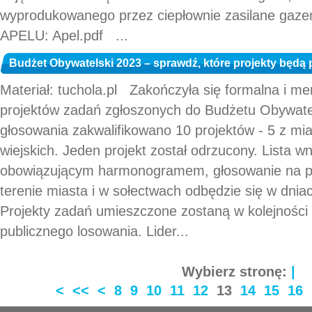
wyprodukowanego przez ciepłownie zasilane g
APELU: Apel.pdf ...
Budżet Obywatelski 2023 – sprawdź, które projekty będ
Materiał: tuchola.pl Zakończyła się formalna i m
projektów zadań zgłoszonych do Budżetu Obywate
głosowania zakwalifikowano 10 projektów - 5 z mia
wiejskich. Jeden projekt został odrzucony. Lista 
obowiązującym harmonogramem, głosowanie na proj
terenie miasta i w sołectwach odbędzie się w dniac
Projekty zadań umieszczone zostaną w kolejności
publicznego losowania. Lider...
Wybierz stronę:
|
<
<<
<
8
9
10
11
12
13
14
15
16