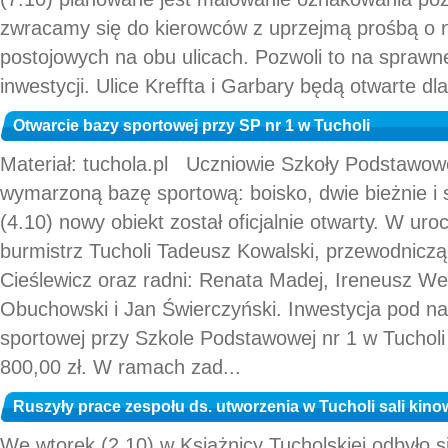
zwracamy się do kierowców z uprzejmą prośbą o 
postojowych na obu ulicach. Pozwoli to na sprawn
inwestycji. Ulice Kreffta i Garbary będą otwarte dl
Otwarcie bazy sportowej przy SP nr 1 w Tucholi
Materiał: tuchola.pl Uczniowie Szkoły Podstawowe
wymarzoną bazę sportową: boisko, dwie bieżnie i
(4.10) nowy obiekt został oficjalnie otwarty. W uroc
burmistrz Tucholi Tadeusz Kowalski, przewodniczą
Cieślewicz oraz radni: Renata Madej, Ireneusz We
Obuchowski i Jan Świerczyński. Inwestycja pod n
sportowej przy Szkole Podstawowej nr 1 w Tucholi
800,00 zł. W ramach zad...
Ruszyły prace zespołu ds. utworzenia w Tucholi sali kino
We wtorek (2.10) w Książnicy Tucholskiej odbyło si