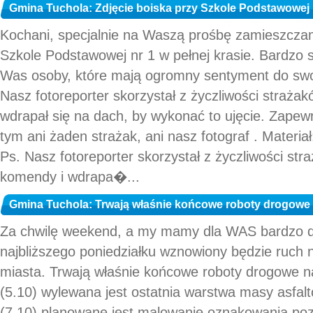
Gmina Tuchola: Zdjęcie boiska przy Szkole Podstawowej n
Kochani, specjalnie na Waszą prośbę zamieszczam
Szkole Podstawowej nr 1 w pełnej krasie. Bardzo 
Was osoby, które mają ogromny sentyment do swoj
Nasz fotoreporter skorzystał z życzliwości strażak
wdrapał się na dach, by wykonać to ujęcie. Zapewn
tym ani żaden strażak, ani nasz fotograf . Materi
Ps. Nasz fotoreporter skorzystał z życzliwości str
komendy i wdrapa�...
Gmina Tuchola: Trwają właśnie końcowe roboty drogowe na
Za chwilę weekend, a my mamy dla WAS bardzo d
najbliższego poniedziałku wznowiony będzie ruch 
miasta. Trwają właśnie końcowe roboty drogowe na 
(5.10) wylewana jest ostatnia warstwa masy asfalto
(7.10) planowane jest malowanie oznakowania poz