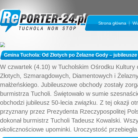
Strona główna
Wi
Gmina Tuchola: Od Złotych po Żelazne Gody – jubileusze
W czwartek (4.10) w Tucholskim Ośrodku Kultury 
Złotych, Szmaragdowych, Diamentowych i Żelazn
małżeńskiego. Jubileuszowe obchody zostały zor
burmistrza Tucholi. Świętowało w sumie szesnaści
obchodzi jubileusz 50-lecia związku. Z tej okazji 
przyznany przez Prezydenta Rzeczypospolitej Polsk
dokonał burmistrz Tucholi Tadeusz Kowalski. Wszys
okolicznościowe upominki. Uroczystość przebiegła w