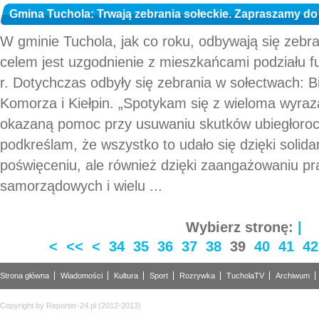
Gmina Tuchola: Trwają zebrania sołeckie. Zapraszamy do 
W gminie Tuchola, jak co roku, odbywają się zebra
celem jest uzgodnienie z mieszkańcami podziału f
r. Dotychczas odbyły się zebrania w sołectwach: 
Komorza i Kiełpin. „Spotykam się z wieloma wyra
okazaną pomoc przy usuwaniu skutków ubiegłoroc
podkreślam, że wszystko to udało się dzięki solida
poświęceniu, ale również dzięki zaangażowaniu p
samorządowych i wielu ...
Wybierz stronę:
|
<
<<
<
34
35
36
37
38
39
40
41
42
Strona główna
Wiadomości
Kultura
Sport
Rozrywka
TucholaTV
Archiwum
Copyright by Reporter-24.pl (2012-2013)