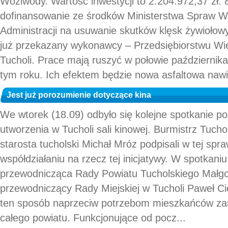
Woziwody. Wartość inwestycji to 2.204.972,37 zł.
dofinansowanie ze środków Ministerstwa Spraw W
Administracji na usuwanie skutków klęsk żywiołow
już przekazany wykonawcy – Przedsiębiorstwu 
Tucholi. Prace mają ruszyć w połowie października
tym roku. Ich efektem będzie nowa asfaltowa nawie
Jest już porozumienie dotyczące kina
We wtorek (18.09) odbyło się kolejne spotkanie 
utworzenia w Tucholi sali kinowej. Burmistrz Tucho
starosta tucholski Michał Mróz podpisali w tej spr
współdziałaniu na rzecz tej inicjatywy. W spotkaniu
przewodnicząca Rady Powiatu Tucholskiego Małgor
przewodniczący Rady Miejskiej w Tucholi Paweł C
ten sposób naprzeciw potrzebom mieszkańców zar
całego powiatu. Funkcjonujące od pocz...