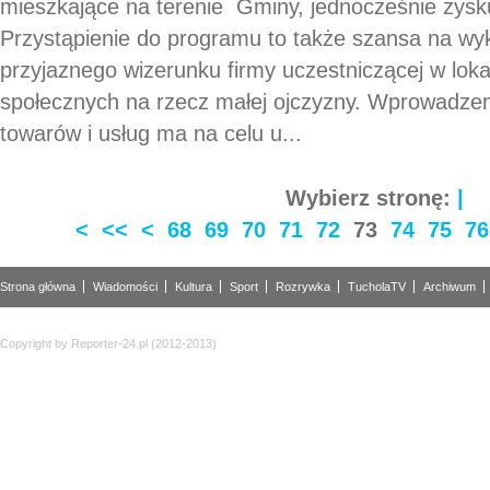
mieszkające na terenie Gminy, jednocześnie zysku
Przystąpienie do programu to także szansa na wy
przyjaznego wizerunku firmy uczestniczącej w loka
społecznych na rzecz małej ojczyzny. Wprowadzen
towarów i usług ma na celu u...
Wybierz stronę:
|
<
<<
<
68
69
70
71
72
73
74
75
76
Strona główna
Wiadomości
Kultura
Sport
Rozrywka
TucholaTV
Archiwum
Copyright by Reporter-24.pl (2012-2013)