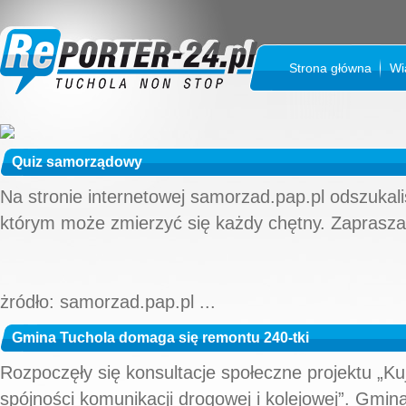
Strona główna
Wi
Quiz samorządowy
Na stronie internetowej samorzad.pap.pl odszuka
którym może zmierzyć się każdy chętny. Zaprasz
żródło: samorzad.pap.pl ...
Gmina Tuchola domaga się remontu 240-tki
Rozpoczęły się konsultacje społeczne projektu „
spójności komunikacji drogowej i kolejowej”. Gmi