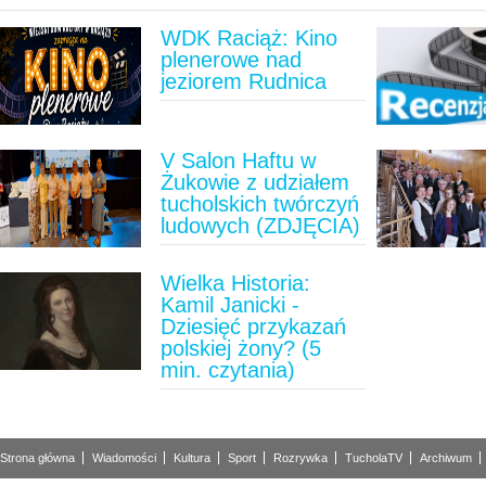
WDK Raciąż: Kino
plenerowe nad
jeziorem Rudnica
V Salon Haftu w
Żukowie z udziałem
tucholskich twórczyń
ludowych (ZDJĘCIA)
Wielka Historia:
Kamil Janicki -
Dziesięć przykazań
polskiej żony? (5
min. czytania)
Strona główna
Wiadomości
Kultura
Sport
Rozrywka
TucholaTV
Archiwum