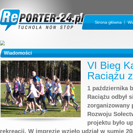
Strona główna
Wi
Wiadomości
VI Bieg K
Raciążu 
1 października 
Raciążu odbył s
zorganizowany 
Rozwoju Sołect
projektu było u
rekreacji. W imprezie wzięło udział w sumie 2