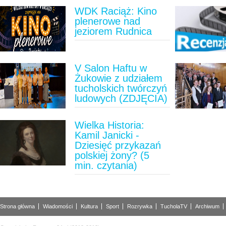
WDK Raciąż: Kino
plenerowe nad
jeziorem Rudnica
V Salon Haftu w
Żukowie z udziałem
tucholskich twórczyń
ludowych (ZDJĘCIA)
Wielka Historia:
Kamil Janicki -
Dziesięć przykazań
polskiej żony? (5
min. czytania)
Strona główna
Wiadomości
Kultura
Sport
Rozrywka
TucholaTV
Archiwum