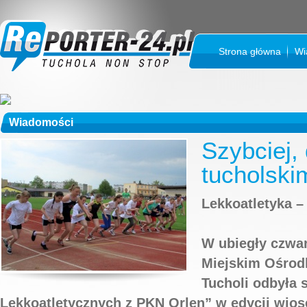
Strona główna
Wi
Wiadomości
Szybciej, 
tucholski
Lekkoatletyka –
W ubiegły czwar
Miejskim Ośrodk
Tucholi odbyła 
Lekkoatletycznych z PKN Orlen” w edycji wios