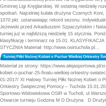
Gminnej Ligi Kręglarskiej. W ostatnią niedzielę ro
spotkań. Najcelniej kulała drużyna Czarnych Koni, 
1070 pkt. ustanawiając rekord sezonu. Indywidual
Jeżewski przed Arkadiuszem Szpaczyńskim i Natali
turniej już w najbliższą niedzielę 15 stycznia. Pon
klasyfikację i terminarz na 15.01. KLASYFIKAC
STYCZNIA Materiał: http://www.osirtuchola.pl...
Turniej Piłki Nożnej Kobiet o Puchar Wielkiej Orkiestry 
Materiał ze strony: https://www.alejasportowa.pl/xi-
kobiet-o-puchar-25-finalu-wielkiej-orkiestry-swiat
01-2017/ XI Halowy Turniej Piłki Nożnej Kobiet o P
Orkiestry Świątecznej Pomocy – Tuchola 15.01.2
Sportowo-Widowiskowa OSiR w Tucholi, ul Warsz
Otwarcie turnieju Godzina M D Drużyna D Drużyn