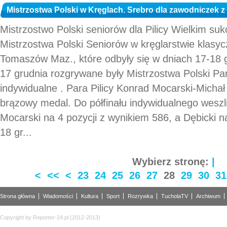
Mistrzostwa Polski w Kręglach. Srebro dla zawodniczek z
Mistrzostwo Polski seniorów dla Pilicy Wielkim su
Mistrzostwa Polski Seniorów w kręglarstwie klasycz
Tomaszów Maz., które odbyły się w dniach 17-18 g
17 grudnia rozgrywane były Mistrzostwa Polski Par
indywidualne . Para Pilicy Konrad Mocarski-Michał
brązowy medal. Do półfinału indywidualnego weszli
Mocarski na 4 pozycji z wynikiem 586, a Dębicki n
18 gr...
Wybierz stronę:
|
<
<<
<
23
24
25
26
27
28
29
30
31
Strona główna
Wiadomości
Kultura
Sport
Rozrywka
TucholaTV
Archiwum
Copyright by Reporter-24.pl (2012-2013)