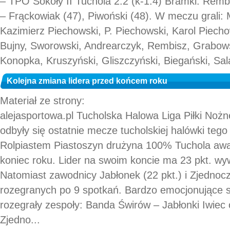
– TPO Sokoły II Tuchola 2:2 (k-1:4) Bramki: Remb
– Frąckowiak (47), Piwoński (48). W meczu grali: M
Kazimierz Piechowski, P. Piechowski, Karol Piech
Bujny, Sworowski, Andrearczyk, Rembisz, Grabowsk
Konopka, Kruszyński, Gliszczyński, Biegański, Sal
Kolejna zmiana lidera przed końcem roku
Materiał ze strony:
alejasportowa.pl Tucholska Halowa Liga Piłki Nożn
odbyły się ostatnie mecze tucholskiej halówki teg
Rolpiastem Piastoszyn drużyna 100% Tuchola awan
koniec roku. Lider na swoim koncie ma 23 pkt. w
Natomiast zawodnicy Jabłonek (22 pkt.) i Zjednoczo
rozegranych po 9 spotkań. Bardzo emocjonujące s
rozegrały zespoły: Banda Świrów – Jabłonki Iwie
Zjedno...