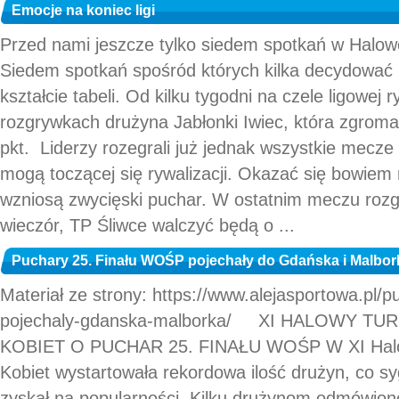
Emocje na koniec ligi
Przed nami jeszcze tylko siedem spotkań w Halowej
Siedem spotkań spośród których kilka decydować
kształcie tabeli. Od kilku tygodni na czele ligowej r
rozgrywkach drużyna Jabłonki Iwiec, która zgroma
pkt. Liderzy rozegrali już jednak wszystkie mecze i
mogą toczącej się rywalizacji. Okazać się bowiem 
wzniosą zwycięski puchar. W ostatnim meczu roz
wieczór, TP Śliwce walczyć będą o ...
Puchary 25. Finału WOŚP pojechały do Gdańska i Malbor
Materiał ze strony: https://www.alejasportowa.pl/p
pojechaly-gdanska-malborka/ XI HALOWY TU
KOBIET O PUCHAR 25. FINAŁU WOŚP W XI Halowy
Kobiet wystartowała rekordowa ilość drużyn, co sygn
zyskał na popularności. Kilku drużynom odmówiono