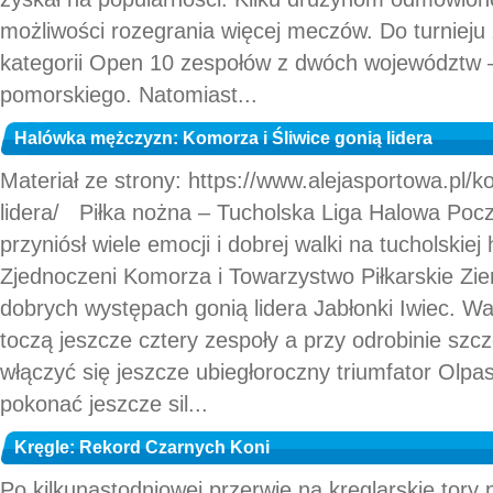
możliwości rozegrania więcej meczów. Do turnieju
kategorii Open 10 zespołów z dwóch województw 
pomorskiego. Natomiast...
Halówka mężczyzn: Komorza i Śliwice gonią lidera
Materiał ze strony: https://www.alejasportowa.pl/k
lidera/ Piłka nożna – Tucholska Liga Halowa Po
przyniósł wiele emocji i dobrej walki na tucholskie
Zjednoczeni Komorza i Towarzystwo Piłkarskie Ziemi
dobrych występach gonią lidera Jabłonki Iwiec. Wa
toczą jeszcze cztery zespoły a przy odrobinie szc
włączyć się jeszcze ubiegłoroczny triumfator Olpa
pokonać jeszcze sil...
Kręgle: Rekord Czarnych Koni
Po kilkunastodniowej przerwie na kręglarskie tory 