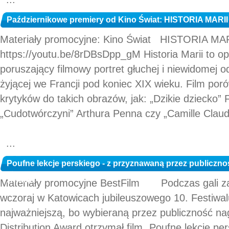
Październikowe premiery od Kino Świat: HISTORIA MARII 
Materiały promocyjne: Kino Świat HISTORIA MARI
https://youtu.be/8rDBsDpp_gM Historia Marii to op
poruszający filmowy portret głuchej i niewidomej o
żyjącej we Francji pod koniec XIX wieku. Film por
krytyków do takich obrazów, jak: „Dzikie dziecko” 
„Cudotwórczyni” Arthura Penna czy „Camille Clau
...
Poufne lekcje perskiego - z przyznawaną przez publicznoś
Award!
Materiały promocyjne BestFilm Podczas gali z
wczoraj w Katowicach jubileuszowego 10. Festiwal
najważniejszą, bo wybieraną przez publiczność na
Distribution Award otrzymał film „Poufne lekcje pe