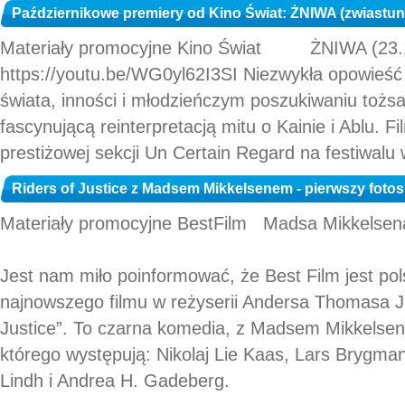
Październikowe premiery od Kino Świat: ŻNIWA (zwiastun
Materiały promocyjne Kino Świat ŻNIWA (23.1
https://youtu.be/WG0yl62I3SI Niezwykła opowieść
świata, inności i młodzieńczym poszukiwaniu tożs
fascynującą reinterpretacją mitu o Kainie i Ablu. F
prestiżowej sekcji Un Certain Regard na festiwal
Riders of Justice z Madsem Mikkelsenem - pierwszy fotos
Materiały promocyjne BestFilm Madsa Mikkelsena
Jest nam miło poinformować, że Best Film jest po
najnowszego filmu w reżyserii Andersa Thomasa Je
Justice”. To czarna komedia, z Madsem Mikkelsen
którego występują: Nikolaj Lie Kaas, Lars Brygma
Lindh i Andrea H. Gadeberg.