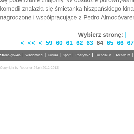
komedii znalazła się śmietanka hiszpańskiego kina:
nagrodzone i współpracujące z Pedro Almodóvarem 
Wybierz stronę:
|
<
<<
<
59
60
61
62
63
64
65
66
67
Strona główna
Wiadomości
Kultura
Sport
Rozrywka
TucholaTV
Archiwum
Copyright by Reporter-24.pl (2012-2013)