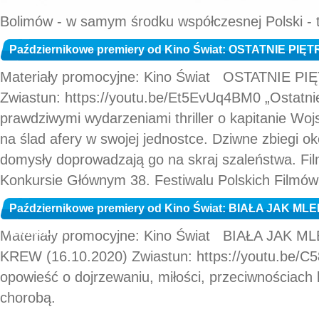
Bolimów - w samym środku współczesnej Polski - t
Październikowe premiery od Kino Świat: OSTATNIE PIĘTR
Materiały promocyjne: Kino Świat OSTATNIE PIĘ
Zwiastun: https://youtu.be/Et5EvUq4BM0 „Ostatnie
prawdziwymi wydarzeniami thriller o kapitanie Wojs
na ślad afery w swojej jednostce. Dziwne zbiegi okol
domysły doprowadzają go na skraj szaleństwa. Fi
Konkursie Głównym 38. Festiwalu Polskich Filmów
Październikowe premiery od Kino Świat: BIAŁA JAK
(zwiastun)
Materiały promocyjne: Kino Świat BIAŁA JAK
KREW (16.10.2020) Zwiastun: https://youtu.be
opowieść o dojrzewaniu, miłości, przeciwnościach l
chorobą.
...