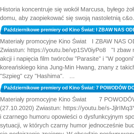
Historia koncentruje się wokół Marcusa, byłego żoł
domu, aby zaopiekować się swoją nastoletnią c&o.
Październikowe premiery od Kino Świat: I ZBAW NAS OD
Materiały promocyjne Kino Świat I ZBAW NAS 
Zwiastun: https://youtu.be/vp1SV0iyPo8 "I zbaw n
akcji i napięcia film twórców "Parasite" i "W pogon
koreańskiego kina Jung-Min Hwang, znany z takich
"Szpieg" czy "Hashima". ...
Październikowe premiery od Kino Świat: 7 POWODÓW DO
Materiały promocyjne Kino Świat 7 POWOD
(27.10.2020) Zwiastun: https://youtu.be/s-JjlrIM
i czarnego humoru opowieści o dysfunkcyjnym sp
sytuacji, w których czarny humor jednocześnie bud
się podejrzanie znajomy. W obsadzie porównywanej 