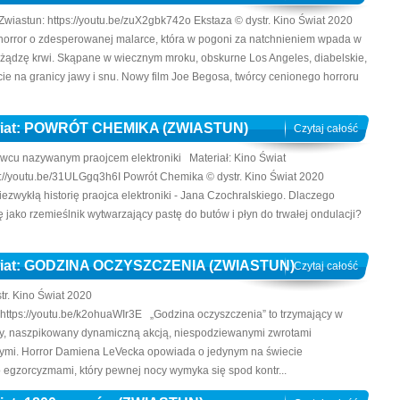
astun: https://youtu.be/zuX2gbk742o Ekstaza © dystr. Kino Świat 2020
 horror o zdesperowanej malarce, która w pogoni za natchnieniem wpada w
 żądzę krwi. Skąpane w wiecznym mroku, obskurne Los Angeles, diabelskie,
ycie na granicy jawy i snu. Nowy film Joe Begosa, twórcy cenionego horroru
Świat: POWRÓT CHEMIKA (ZWIASTUN)
Czytaj całość
wcu nazywanym praojcem elektroniki Materiał: Kino Świat
//youtu.be/31ULGgq3h6I Powrót Chemika © dystr. Kino Świat 2020
ezwykłą historię praojca elektroniki - Jana Czochralskiego. Dlaczego
 jako rzemieślnik wytwarzający pastę do butów i płyn do trwałej ondulacji?
Świat: GODZINA OCZYSZCZENIA (ZWIASTUN)
Czytaj całość
tr. Kino Świat 2020
tps://youtu.be/k2ohuaWIr3E „Godzina oczyszczenia” to trzymający w
rozy, naszpikowany dynamiczną akcją, niespodziewanymi zwrotami
lnymi. Horror Damiena LeVecka opowiada o jedynym na świecie
egzorcyzmami, który pewnej nocy wymyka się spod kontr...