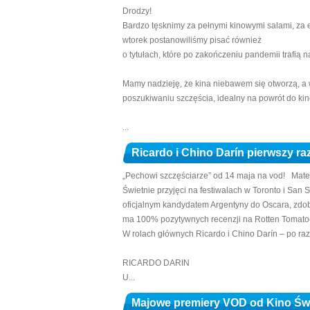
Drodzy!
Bardzo tęsknimy za pełnymi kinowymi salami, za 
wtorek postanowiliśmy pisać również
o tytułach, które po zakończeniu pandemii trafią n
Mamy nadzieję, że kina niebawem się otworzą, a 
poszukiwaniu szczęścia, idealny na powrót do kino
...
Ricardo i Chino Darín pierwszy r
„Pechowi szczęściarze” od 14 maja na vod! Mater
Świetnie przyjęci na festiwalach w Toronto i San 
oficjalnym kandydatem Argentyny do Oscara, zdo
ma 100% pozytywnych recenzji na Rotten Tomato
W rolach głównych Ricardo i Chino Darín – po raz
RICARDO DARIN
U...
Majowe premiery VOD od Kino Ś