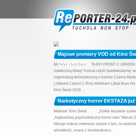
Majowe premiery VOD od Kino 
(ZWIASTUN)
Materiał: Kino Świat TAJNY FRONT 3: UPADEK 
ostateczną bitwę! Trzecia część spektakularnej, w
organizacją terrorystyczną o nazwie Czarna Mask
(„Altered Carbon”), Rory Markham („Bad Boys For Li
Kino Świat 2020 ...
Narkotyczny horror EKSTAZA już
Materiał: Kino Świat „Dzikie wizualne szaleń
„Najbardziej psychodeliczny horror roku” Marcin
którego trakcie zmienicie zdanie o tym, co widzici
wściekłość, znana z shocker&oacu...