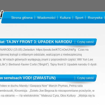
Strona główna
Wiadomości
Kultura
Sport
Rozrywka
KI
Świat: TAJNY FRONT 3: UPADEK NARODU
Czytaj całość
NARODU (15.05) Zwiastun: https://youtu.be/KTCnOwUhkFg Czas na
ojennej trylogii o elitarnym oddziale, walczącym z niebezpieczną
a. W rolach głównych występują znani z poprzednich części: Will Yun Lee
fe”) i Bertrand-Xavier Corbi (“Bright”). Tajny front 3: Upadek narodu © dystr.
 w serwisach VOD! (ZWIASTUN)
Czytaj całość
stwo w duchu Mandy i Gaspara Noe” Marcin Prymas, Pełna sala
 Zembrzuski, Kinomisja „Dzieło Joe Begosa to niezapomniane przeżycie, w
e na ekranie — i to wielokrotnie.” Mateusz Cyra, Głos Kultury „Wybija się tu