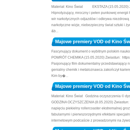
Materiał: Kino Świat EKSTAZA (15.05.2020) Zwi
Hipnotyzujący, mroczny i pełen punkowej energii
wir narkotycznych odjazdów i odkrywa niezdrową
narkotyczne wizje, niebezpieczny świat sztuki i ż
&b...
Majowe premiery VOD od Kino 
Fascynujący dokument o wybitnym polskim nauko
POWRÓT CHEMIKA (15.05.2020) Zwiastun: https:
Pasjonujący film dokumentalny przedstawiający ni
genialny chemik i metaloznawca zakończył karierę
Kim by�...
Majowe premiery VOD od Kino 
Materiał: Kino Świat Godzina oczyszczenia © dys
GODZINA OCZYSZCZENIA (8.05.2020) Zwiastun: ht
napięciu piekielny rollercoaster ekstremalnej g
fabularnymi i pierwszorzędnymi efektami specja
internetowym podcaście z prowadzonymi na żywo 