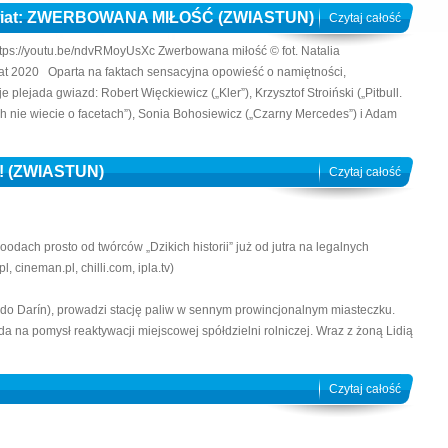
Świat: ZWERBOWANA MIŁOŚĆ (ZWIASTUN)
Czytaj całość
s://youtu.be/ndvRMoyUsXc Zwerbowana miłość © fot. Natalia
iat 2020 Oparta na faktach sensacyjna opowieść o namiętności,
 plejada gwiazd: Robert Więckiewicz („Kler”), Krzysztof Stroiński („Pitbull.
ych nie wiecie o facetach”), Sonia Bohosiewicz („Czarny Mercedes”) i Adam
d! (ZWIASTUN)
Czytaj całość
dach prosto od twórców „Dzikich historii” już od jutra na legalnych
, cineman.pl, chilli.com, ipla.tv)
rdo Darín), prowadzi stację paliw w sennym prowincjonalnym miasteczku.
a na pomysł reaktywacji miejscowej spółdzielni rolniczej. Wraz z żoną Lidią
Czytaj całość