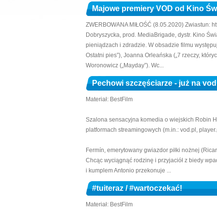
Majowe premiery VOD od Kino 
ZWERBOWANA MIŁOŚĆ (8.05.2020) Zwiastun: http
Dobryszycka, prod. MediaBrigade, dystr. Kino Św
pieniądzach i zdradzie. W obsadzie filmu występuje
Ostatni pies”), Joanna Orleańska („7 rzeczy, któr
Woronowicz („Mayday”). Wc...
Pechowi szczęściarze - już na vo
Materiał: BestFilm
Szalona sensacyjna komedia o wiejskich Robin Hoo
platformach streamingowych (m.in.: vod.pl, player.pl
Fermín, emerytowany gwiazdor piłki nożnej (Rica
Chcąc wyciągnąć rodzinę i przyjaciół z biedy wpad
i kumplem Antonio przekonuje ...
#tuiteraz / #wartoczekać!
Materiał: BestFilm