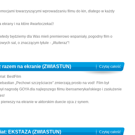
emocjami towarzyszącymi wprowadzaniu filmu do kin, dlatego w każdy
a ekrany i na które #wartoczekać!
wtedy będziemy dla Was mieli premierowo wspaniały, pogodny film o
wych sal, o znaczącym tytule - „#tuiteraz”!
az razem na ekranie (ZWIASTUN)
Czytaj całość
iał: BestFilm
Sebastian „Pechowi szczęściarze” zmierzają prosto na vod! Film był
był nagrodę GOYA dla najlepszego filmu iberoamerykańskiego i zasłużenie
es!
 pierwszy na ekranie w aktorskim duecie ojca z synem.
wiat: EKSTAZA (ZWIASTUN)
Czytaj całość