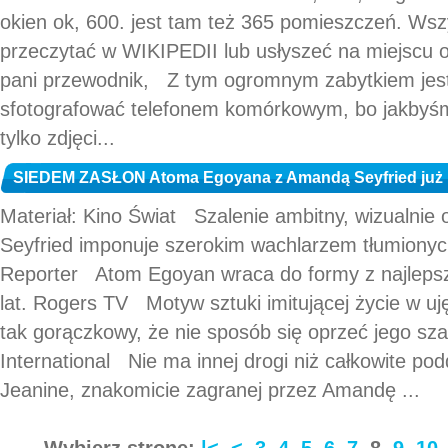
okien ok, 600. jest tam też 365 pomieszczeń. Wsz
przeczytać w WIKIPEDII lub usłyszeć na miejscu 
pani przewodnik, Z tym ogromnym zabytkiem jest 
sfotografować telefonem komórkowym, bo jakbyśmy 
tylko zdjęci...
SIEDEM ZASŁON Atoma Egoyana z Amandą Seyfried już 
Materiał: Kino Świat Szalenie ambitny, wizualnie
Seyfried imponuje szerokim wachlarzem tłumionyc
Reporter Atom Egoyan wraca do formy z najleps
lat. Rogers TV Motyw sztuki imitującej życie w u
tak gorączkowy, że nie sposób się oprzeć jego szal
International Nie ma innej drogi niż całkowite po
Jeanine, znakomicie zagranej przez Amandę ...
Wybierz stronę:
|<
<
3
4
5
6
7
8
9
10