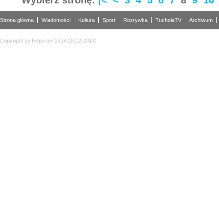
Strona główna
Wiadomości
Kultura
Sport
Rozrywka
TucholaTV
Archiwum
Copyright by Reporter-24.pl (2012-2013)