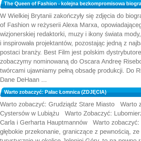
The Queen of Fashion - kolejna bezkompromisowa biograf
W Wielkiej Brytanii zakończyły się zdjęcia do bio
of Fashion w reżyserii Alexa Marxa, opowiadającego
wizjonerskiej redaktorki, muzy i ikony świata mody
i inspirowała projektantów, pozostając jedną z na
postaci branży. Best Film jest polskim dystrybutore
zobaczymy nominowaną do Oscara Andreę Risebor
twórcami ujawniamy pełną obsadę produkcji. Do Ri
Dane DeHaan ...
Warto zobaczyć: Pałac Łomnica (ZDJĘCIA)
Warto zobaczyć: Grudziądz Stare Miasto Warto 
Cystersów w Lubiążu Warto Zobaczyć: Lubomie
Carla i Gerharta Hauptmannów Warto zobaczy
głębokie przekonanie, graniczące z pewnością, ze j
turystycznie w okolice Jeleniej Góry, to na pewno 