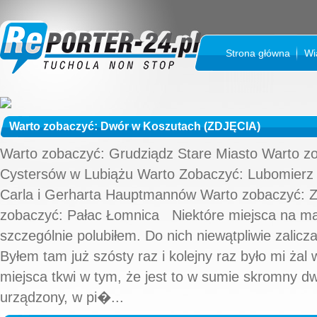
Strona główna
Wi
Warto zobaczyć: Dwór w Koszutach (ZDJĘCIA)
Warto zobaczyć: Grudziądz Stare Miasto Warto z
Cystersów w Lubiążu Warto Zobaczyć: Lubomierz
Carla i Gerharta Hauptmannów Warto zobaczyć:
zobaczyć: Pałac Łomnica Niektóre miejsca na map
szczególnie polubiłem. Do nich niewątpliwie zali
Byłem tam już szósty raz i kolejny raz było mi żal 
miejsca tkwi w tym, że jest to w sumie skromny dw
urządzony, w pi�...