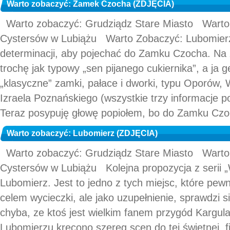
Warto zobaczyć: Zamek Czocha (ZDJĘCIA)
Warto zobaczyć: Grudziądz Stare Miasto Warto
Cystersów w Lubiążu Warto Zobaczyć: Lubomier
determinacji, aby pojechać do Zamku Czocha. Na 
trochę jak typowy „sen pijanego cukiernika”, a ja g
„klasyczne” zamki, pałace i dworki, typu Oporów, 
Izraela Poznańskiego (wszystkie trzy informacje po
Teraz posypuję głowę popiołem, bo do Zamku Czo
Warto zobaczyć: Lubomierz (ZDJĘCIA)
Warto zobaczyć: Grudziądz Stare Miasto Warto
Cystersów w Lubiążu Kolejna propozycja z serii „
Lubomierz. Jest to jedno z tych miejsc, które pew
celem wycieczki, ale jako uzupełnienie, sprawdzi 
chyba, ze ktoś jest wielkim fanem przygód Kargula
Lubomierzu kręcono szereg scen do tej świetnej, f