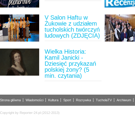
V Salon Haftu w
Żukowie z udziałem
tucholskich twórczyń
ludowych (ZDJĘCIA)
Wielka Historia:
Kamil Janicki -
Dziesięć przykazań
polskiej żony? (5
min. czytania)
Strona główna
Wiadomości
Kultura
Sport
Rozrywka
TucholaTV
Archiwum
Copyright by Reporter-24.pl (2012-2013)