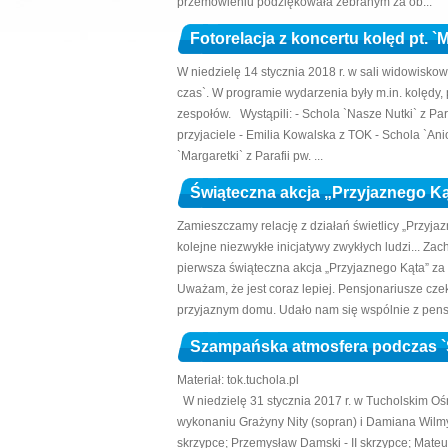
przemówieniu podziękowała zebranym za ob...
Fotorelacja z koncertu kolęd pt. `
W niedzielę 14 stycznia 2018 r. w sali widowiskow
czas`. W programie wydarzenia były m.in. kolędy, 
zespołów. Wystąpili: - Schola `Nasze Nutki` z Par
przyjaciele - Emilia Kowalska z TOK - Schola `Anio
`Margaretki` z Parafii pw. ...
Świąteczna akcja „Przyjaznego K
Zamieszczamy relację z działań świetlicy „Przyja
kolejne niezwykłe inicjatywy zwykłych ludzi... Za
pierwsza świąteczna akcja „Przyjaznego Kąta” za
Uważam, że jest coraz lepiej. Pensjonariusze czek
przyjaznym domu. Udało nam się wspólnie z pens.
Szampańska atmosfera podczas `
Materiał: tok.tuchola.pl
W niedzielę 31 stycznia 2017 r. w Tucholskim Ośr
wykonaniu Grażyny Nity (sopran) i Damiana Wilmy 
skrzypce; Przemysław Damski - II skrzypce; Mateu