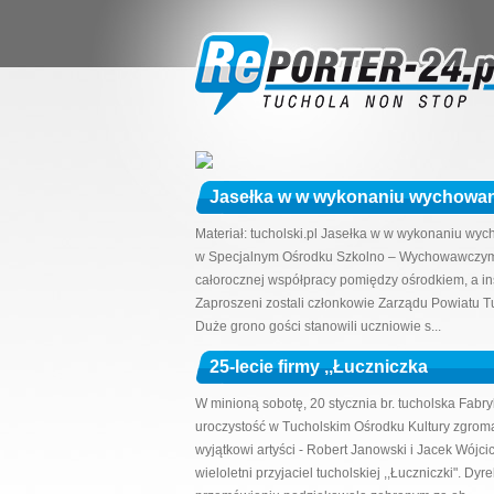
Jasełka w w wykonaniu wychow
Materiał: tucholski.pl Jasełka w w wykonaniu w
w Specjalnym Ośrodku Szkolno – Wychowawczym 
całorocznej współpracy pomiędzy ośrodkiem, a in
Zaproszeni zostali członkowie Zarządu Powiatu Tuc
Duże grono gości stanowili uczniowie s...
25-lecie firmy ,,Łuczniczka
W minioną sobotę, 20 stycznia br. tucholska Fabr
uroczystość w Tucholskim Ośrodku Kultury zgroma
wyjątkowi artyści - Robert Janowski i Jacek Wójci
wieloletni przyjaciel tucholskiej ,,Łuczniczki". D