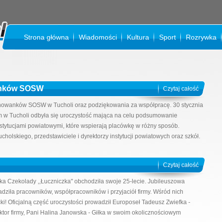
Strona główna
Wiadomości
Kultura
Sport
Rozrywka
KI
anków SOSW
Czytaj całość
ychowanków SOSW w Tucholi oraz podziękowania za współpracę. 30 stycznia
w Tucholi odbyła się uroczystość mająca na celu podsumowanie
stytucjami powiatowymi, które wspierają placówkę w różny sposób.
holskiego, przedstawiciele i dyrektorzy instytucji powiatowych oraz szkół.
Czytaj całość
yka Czekolady ,,Łuczniczka" obchodziła swoje 25-lecie. Jubileuszowa
dziła pracowników, współpracowników i przyjaciół firmy. Wśród nich
cki! Oficjalną część uroczystości prowadził Europoseł Tadeusz Zwiefka -
yrektor firmy, Pani Halina Janowska - Giłka w swoim okolicznościowym