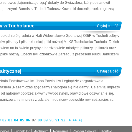
ie surowce „tajemniczą drogą” dotarły do Gwiazdora, który postanowił
ątecznymi. Burmistrz Tucholi Tadeusz Kowalski docenił proekologiczną
zy w Tucholance
Czytaj całość
 popołudnie 9 grudnia w Hali Widowiskowo-Sportowej OSiR w Tucholi odbyły
ów piłkarzy i piłkarek sekcji piłki nożnej MLKS Tucholanka Tuchola. Takich
owiem na to święto przybyło bardzo wiele młodych piłkarzy i piłkarek oraz
ą piłkę nożną. Obecni byli członkowie Zarządu z prezesem Klubu Januszem
laktycznej
Czytaj całość
. Szkoła Podstawowa im. Jana Pawła II w Legbądzie zorganizowała
 hasłem „Razem czas spędzamy i nałogom się nie damy”. Celem tej imprezy
 od nałogów poprzez aktywny wypoczynek, prawidłowe odżywianie się,
ganizowanie imprezy z udziałem rodziców pozwoliło również zacieśnić
<
82
83
84
85
86
87
88
89
90
91
92
>
>>
>|
rywka
TucholaTV
Archiwum
Regulamin
Polityka Cookies
Kontakt