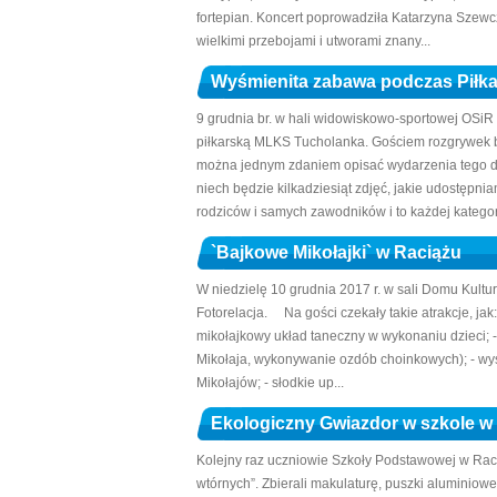
fortepian. Koncert poprowadziła Katarzyna Szewcz
wielkimi przebojami i utworami znany...
Wyśmienita zabawa podczas Piłka
9 grudnia br. w hali widowiskowo-sportowej OSiR 
piłkarską MLKS Tucholanka. Gościem rozgrywek by
można jednym zdaniem opisać wydarzenia tego dnia
niech będzie kilkadziesiąt zdjęć, jakie udostępni
rodziców i samych zawodników i to każdej kategori
`Bajkowe Mikołajki` w Raciążu
W niedzielę 10 grudnia 2017 r. w sali Domu Kultur
Fotorelacja. Na gości czekały takie atrakcje, jak:
mikołajkowy układ taneczny w wykonaniu dzieci; - 
Mikołaja, wykonywanie ozdób choinkowych); - wys
Mikołajów; - słodkie up...
Ekologiczny Gwiazdor w szkole w
Kolejny raz uczniowie Szkoły Podstawowej w Raci
wtórnych”. Zbierali makulaturę, puszki aluminiow