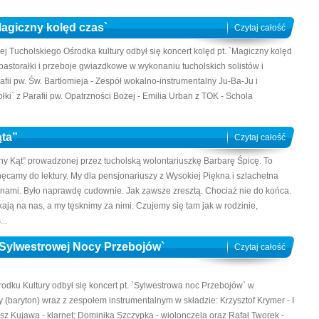
Magiczny kolęd czas`
Czytaj całość
ej Tucholskiego Ośrodka kultury odbył się koncert kolęd pt. `Magiczny kolęd
pastorałki i przeboje gwiazdkowe w wykonaniu tucholskich solistów i
afii pw. Św. Bartłomieja - Zespół wokalno-instrumentalny Ju-Ba-Ju i
łki` z Parafii pw. Opatrzności Bożej - Emilia Urban z TOK - Schola
ąta”
Czytaj całość
zny Kąt” prowadzonej przez tucholską wolontariuszkę Barbarę Śpicę. To
chęcamy do lektury. My dla pensjonariuszy z Wysokiej Piękna i szlachetna
 nami. Było naprawdę cudownie. Jak zawsze zresztą. Chociaż nie do końca.
ają na nas, a my tęsknimy za nimi. Czujemy się tam jak w rodzinie,
..
Sylwestrowej Nocy Przebojów`
Czytaj całość
odku Kultury odbył się koncert pt. `Sylwestrowa noc Przebojów` w
(baryton) wraz z zespołem instrumentalnym w składzie: Krzysztof Krymer - I
sz Kujawa - klarnet; Dominika Szczypka - wiolonczela oraz Rafał Tworek -