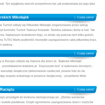
yk. Ten wyjątkowy wieczór przepełniony był, jak podpowiada już jego tytuł,
rskich Mikołajek
Czytaj całość
w Tucholi odbyły się Piłkarskie Mikołajki zorganizowane przez sekcję
ł burmistrz Tucholi Tadeusz Kowalski. Świetna zabawa i tłumy w hali. Tak
. Najlepszym ilustratorem tego, co działo się podczas tych kilku godzin,
amy TUTAJ Warto podkreślić niezwykłe zaangażowanie całej piłkarskiej braci,
i wiekow...
Czytaj całość
y w Raciążu odbyła się impreza dla dzieci pt. `Bajkowe Mikołajki`.
 - przedstawienie teatralne pt. `Kopciuszek dziś` w wykonaniu dorosłych; -
warsztaty świąteczne (dekorowanie ciasteczek, pisanie listu do św.
tęp zespołu wokalnego w piosence świątecznej; - przywitanie Moto-
 Raciążu
Czytaj całość
ążu przystąpili do konkursu ekologicznego pn. „Zbiórka surowców
e i butelki plastikowe. Dzięki ogromnemu zaangażowaniu dzieci i rodziców