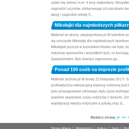
udało się zebrać m.in. 4 tony makulatury. Wszystk
nagrodzić uczniów, obdarowując ich paczkami świ
akcję i nagrodził szkołę 5...
Mikołajki dla najmłodszych piłkar
Materiał ze strony: alejasportowa.pl W sobotnie
się uroczyste Mikołajki dla najmłodszych sportowc
Mikołajek jeszcze w tucholskim Klubie nie było, b
rodziców sponsorów i wszystkich tych, co kochaj
Zawadzińskim. Byli również zaproszeni go...
Ponad 100 osób na imprezie profi
Materiał: tuchola.pl W środę 22 listopada 2017r
profilaktyczno-rekreacyjną imprezę rodzinną pod
było propagowanie zdrowego stylu życia wolnego
wspólne spędzanie czasu rodziców z dziećmi. Zor
współpracę między rodzicami a szkołą oraz zi...
Wybierz stronę:
|<
<<
Strona główna
Wiadomości
Kultura
Sport
Roz