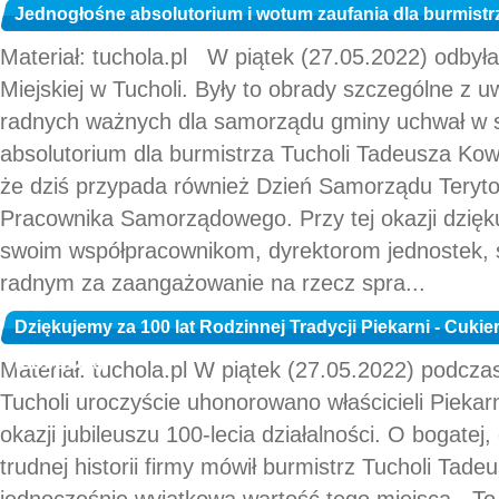
Jednogłośne absolutorium i wotum zaufania dla burmistr
Materiał: tuchola.pl W piątek (27.05.2022) odbyła
Miejskiej w Tucholi. Były to obrady szczególne z u
radnych ważnych dla samorządu gminy uchwał w s
absolutorium dla burmistrza Tucholi Tadeusza Kowa
że dziś przypada również Dzień Samorządu Terytor
Pracownika Samorządowego. Przy tej okazji dzięk
swoim współpracownikom, dyrektorom jednostek, 
radnym za zaangażowanie na rzecz spra...
Dziękujemy za 100 lat Rodzinnej Tradycji Piekarni - Cukier
(ZDJĘCIA)
Materiał: tuchola.pl W piątek (27.05.2022) podczas
Tucholi uroczyście uhonorowano właścicieli Piekarn
okazji jubileuszu 100-lecia działalności. O bogatej,
trudnej historii firmy mówił burmistrz Tucholi Tade
jednocześnie wyjątkową wartość tego miejsca. „T