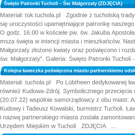
Święto Patronki Tucholi – Św. Małgorzaty (ZDJĘCIA)
Materiał: tok.tuchola.pl Zgodnie z tucholską tradyc
się uroczystości upamiętniające patronkę naszego
O godz. 16.00 w kościele pw. św. Jakuba Apostoła
msza święta w intencji miasta i mieszkańców. Na
Małgorzaty złożono kwiaty oraz poświęcono i ro
św. Małgorzaty”. Galeria: Święto Patronki Tucholi 
Kolejna ławeczka poświęcona miastu partnerskiemu odsł
Materiał: tuchola.pl Po Lübtheen dedykowanej ła
również Kudowa-Zdrój. Symbolicznego przecięcia w
(20.07.22) wspólnie samorządowcy z obu miast: A
Kudowy i Tadeusz Kowalski, burmistrz Tucholi. Ł
i nazwą partnerskiego miasta została zamontow
Urzędem Miejskim w Tucholi ZDJĘCIA ...