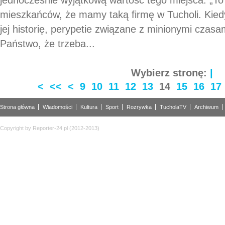
mieszkańców, że mamy taką firmę w Tucholi. Kiedy
jej historię, perypetie związane z minionymi czasam
Państwo, że trzeba...
Wybierz stronę:
|
<
<<
<
9
10
11
12
13
14
15
16
17
Strona główna
Wiadomości
Kultura
Sport
Rozrywka
TucholaTV
Archiwum
Copyright by Reporter-24.pl (2012-2013)