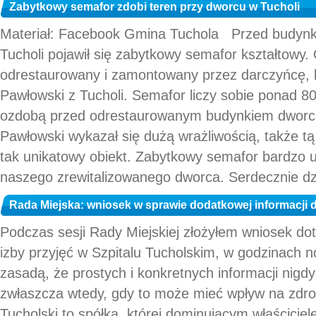
Zabytkowy semafor zdobi teren przy dworcu w Tucholi
Materiał: Facebook Gmina Tuchola Przed budynk
Tucholi pojawił się zabytkowy semafor kształtowy. 
odrestaurowany i zamontowany przez darczyńcę, 
Pawłowski z Tucholi. Semafor liczy sobie ponad 80 
ozdobą przed odrestaurowanym budynkiem dworc
Pawłowski wykazał się dużą wrażliwością, także tą
tak unikatowy obiekt. Zabytkowy semafor bardzo u
naszego zrewitalizowanego dworca. Serdecznie dzi
Rada Miejska: wniosek w sprawie dodatkowej informacji d
Podczas sesji Rady Miejskiej złożyłem wniosek do
izby przyjęć w Szpitalu Tucholskim, w godzinach 
zasadą, że prostych i konkretnych informacji nigdy
zwłaszcza wtedy, gdy to może mieć wpływ na zdrow
Tucholski to spółka, której dominującym właściciel