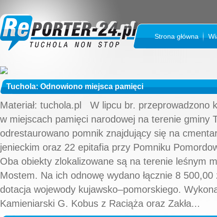
Strona główna
Wi
Tuchola: Odnowiono miejsca pamięci
Materiał: tuchola.pl W lipcu br. przeprowadzono 
w miejscach pamięci narodowej na terenie gminy
odrestaurowano pomnik znajdujący się na cmenta
jenieckim oraz 22 epitafia przy Pomniku Pomord
Oba obiekty zlokalizowane są na terenie leśnym 
Mostem. Na ich odnowę wydano łącznie 8 500,00 zł
dotacja wojewody kujawsko–pomorskiego. Wykonaw
Kamieniarski G. Kobus z Raciąża oraz Zakła...