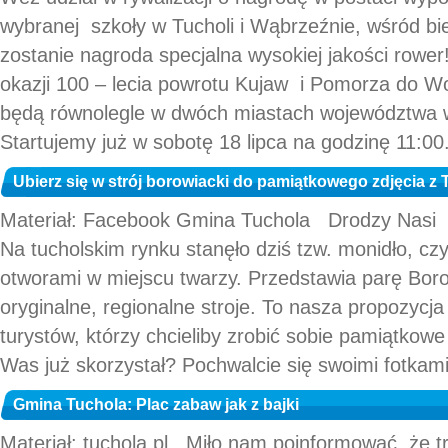
wybranej szkoły w Tucholi i Wąbrzeźnie, wśród b
zostanie nagroda specjalna wysokiej jakości rower
okazji 100 – lecia powrotu Kujaw i Pomorza do W
będą równolegle w dwóch miastach województwa w
Startujemy już w sobotę 18 lipca na godzinę 11:00.
Ubierz się w strój borowiacki do pamiątkowego zdjęcia z 
Materiał: Facebook Gmina Tuchola Drodzy Nasi
Na tucholskim rynku stanęło dziś tzw. monidło, czy
otworami w miejscu twarzy. Przedstawia parę Bo
oryginalne, regionalne stroje. To nasza propozycj
turystów, którzy chcieliby zrobić sobie pamiątkow
Was już skorzystał? Pochwalcie się swoimi fotka
Gmina Tuchola: Plac zabaw jak z bajki
Materiał: tuchola.pl Miło nam poinformować, że t