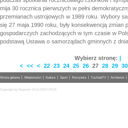
mija 30 rocznica pierwszych w pełni demokratycz
przemianach ustrojowych w 1989 roku. Wybory sa
się 27 maja 1990 roku, były konsekwencją zmian p
gospodarczych zachodzących w tym czasie w Pols
podstawą Ustawa o samorządach gminnych z dnia 
Wybierz stronę:
|
<
<<
<
22
23
24
25
26
27
28
29
30
Strona główna
Wiadomości
Kultura
Sport
Rozrywka
TucholaTV
Archiwum
Copyright by Reporter-24.pl (2012-2013)