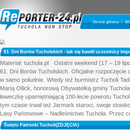
Strona główna
Wi
61. Dni Borów Tucholskich - tak się bawili uczestnicy im
Materiał: tuchola.pl Ostatni weekend (17 – 19 lip
61. Dni Borów Tucholskich. Oficjalne rozpoczęcie o
w samo południe. Wtedy też burmistrz Tucholi Tad
Marią Ollick, honorową Obywatelką gminy Tuchola, 
ławeczkę upamiętniającą 100-lecie powrotu Tucholi
tym czasie trwał też Jarmark staroci, swoje stoisk
Lasy Państwowe – Nadleśnictwo Tuchola. Przez ca
Święto Patronki Tucholi(ZDJĘCIA)