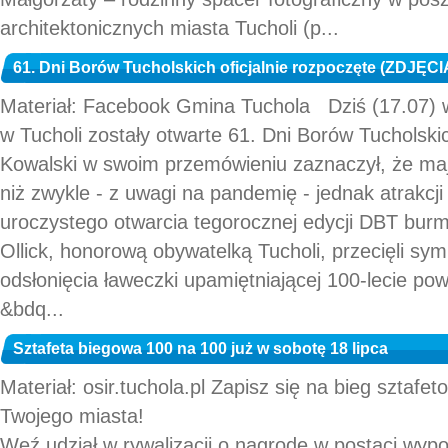
architektonicznych miasta Tucholi (p...
61. Dni Borów Tucholskich oficjalnie rozpoczęte (ZDJĘCI
Materiał: Facebook Gmina Tuchola Dziś (17.07) 
w Tucholi zostały otwarte 61. Dni Borów Tucholski
Kowalski w swoim przemówieniu zaznaczył, że maj
niż zwykle - z uwagi na pandemię - jednak atrakcji
uroczystego otwarcia tegorocznej edycji DBT burm
Ollick, honorową obywatelką Tucholi, przecięli sy
odsłonięcia ławeczki upamiętniającej 100-lecie pow
&bdq...
Sztafeta biegowa 100 na 100 już w sobotę 18 lipca
Materiał: osir.tuchola.pl Zapisz się na bieg sztafe
Twojego miasta!
Weź udział w rywalizacji o nagrodę w postaci wypo