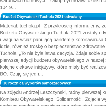
warunkach domowych. Zakup był możliwi dzięki d
104 9...
Budżet Obywatelski Tuchola 2021 odwołany
Materiał: tuchola.pl Z przykrością informujemy, 
Budżetu Obywatelskiego Tuchola 2021 zostały odwo
uwagi na wciąż panującą pandemię koronawirusa 
idzie, również troskę o bezpieczeństwo zdrowotn
Tuchola. „To nie była łatwa decyzja. Zdaję sobie s
pierwszej edycji budżetu obywatelskiego w naszej
kolejne ciekawe inicjatywy, które miały być reali
BO. Czuję się jedn...
30 rocznica wyborów samorządowych
Na zdjęciu Andrzej Leszczyński, radny pierwszej k
Komitetu Obywatelskiego "Solidarność". Zdjęcie 
podczas spotkania rocznicowego członków i symp