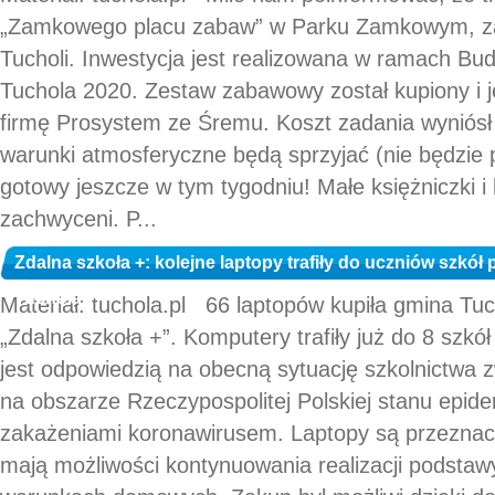
„Zamkowego placu zabaw” w Parku Zamkowym, z
Tucholi. Inwestycja jest realizowana w ramach Bu
Tuchola 2020. Zestaw zabawowy został kupiony i 
firmę Prosystem ze Śremu. Koszt zadania wyniósł 7
warunki atmosferyczne będą sprzyjać (nie będzie 
gotowy jeszcze w tym tygodniu! Małe księżniczki i
zachwyceni. P...
Zdalna szkoła +: kolejne laptopy trafiły do uczniów szk
Tuchola
Materiał: tuchola.pl 66 laptopów kupiła gmina Tu
„Zdalna szkoła +”. Komputery trafiły już do 8 szk
jest odpowiedzią na obecną sytuację szkolnictwa
na obszarze Rzeczypospolitej Polskiej stanu epi
zakażeniami koronawirusem. Laptopy są przeznaczo
mają możliwości kontynuowania realizacji podsta