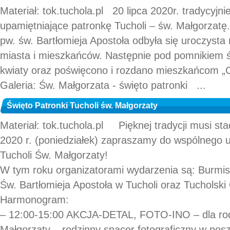
Materiał: tok.tuchola.pl 20 lipca 2020r. tradycyjni
upamiętniające patronkę Tucholi – św. Małgorzatę
pw. św. Bartłomieja Apostoła odbyła się uroczysta 
miasta i mieszkańców. Następnie pod pomnikiem ś
kwiaty oraz poświęcono i rozdano mieszkańcom „C
Galeria: Św. Małgorzata - święto patronki ...
Święto Patronki Tucholi św. Małgorzaty
Materiał: tok.tuchola.pl Pięknej tradycji musi sta
2020 r. (poniedziałek) zapraszamy do wspólnego u
Tucholi Św. Małgorzaty!
W tym roku organizatorami wydarzenia są: Burmist
Św. Bartłomieja Apostoła w Tucholi oraz Tucholski
Harmonogram:
– 12:00-15:00 AKCJA-DETAL, FOTO-INO – dla rod
Małgorzaty – rodzinny spacer fotograficzny w posz