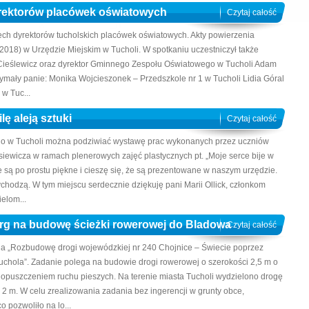
yrektorów placówek oświatowych
Czytaj całość
ech dyrektorów tucholskich placówek oświatowych. Akty powierzenia
.2018) w Urzędzie Miejskim w Tucholi. W spotkaniu uczestniczył także
 Cieślewicz oraz dyrektor Gminnego Zespołu Oświatowego w Tucholi Adam
ymały panie: Monika Wojcieszonek – Przedszkole nr 1 w Tucholi Lidia Góral
w Tuc...
lę aleją sztuki
Czytaj całość
ego w Tucholi można podziwiać wystawę prac wykonanych przez uczniów
siewicza w ramach plenerowych zajęć plastycznych pt. „Moje serce bije w
e są po prostu piękne i cieszę się, że są prezentowane w naszym urzędzie.
ychodzą. W tym miejscu serdecznie dziękuję pani Marii Ollick, członkom
elom...
rg na budowę ścieżki rowerowej do Bladowa
Czytaj całość
 na „Rozbudowę drogi wojewódzkiej nr 240 Chojnice – Świecie poprzez
chola”. Zadanie polega na budowie drogi rowerowej o szerokości 2,5 m o
 dopuszczeniem ruchu pieszych. Na terenie miasta Tucholi wydzielono drogę
 2 m. W celu zrealizowania zadania bez ingerencji w grunty obce,
o pozwoliło na lo...