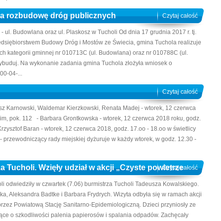
na rozbudowę dróg publicznych
Czytaj całość
l. Budowlana oraz ul. Plaskosz w Tucholi Od dnia 17 grudnia 2017 r. tj.
siębiorstwem Budowy Dróg i Mostów ze Świecia, gmina Tuchola realizuje
h kategorii gminnej nr 010713C (ul. Budowlana) oraz nr 010788C (ul.
 wybuduj. Na wykonanie zadania gmina Tuchola złożyła wniosek o
0-04-...
Czytaj całość
sz Karnowski, Waldemar Kierzkowski, Renata Madej - wtorek, 12 czerwca
kim, pok. 112 - Barbara Grontkowska - wtorek, 12 czerwca 2018 roku, godz.
rzysztof Baran - wtorek, 12 czerwca 2018, godz. 17.oo - 18.oo w świetlicy
- przewodniczący rady miejskiej dyżuruje w każdy wtorek, w godz. 12.30 -
a Tucholi. Wzięły udział w akcji „Czyste powietrze
Czytaj całość
oli odwiedziły w czwartek (7.06) burmistrza Tucholi Tadeusza Kowalskiego.
a, Aleksandra Badtke i Barbara Frydrych. Wizyta odbyła się w ramach akcji
przez Powiatową Stację Sanitarno-Epidemiologiczną. Dzieci przyniosły ze
ące o szkodliwości palenia papierosów i spalania odpadów. Zachęcały