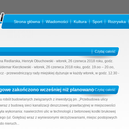
Strona główna
Wiadomości
Kultura
Sport
Rozrywka
KI
Czytaj całość
ina Redlarska, Henryk Obuchowski - wtorek, 26 czerwca 2018 roku, godz.
aldemar Kierzkowski - wtorek, 26 czerwca 2018 roku, godz. 19.oo – 20.oo,
cz - przewodniczący rady miejskiej dyżuruje w każdy wtorek, w godz. 12.30 -
ogowe zakończono wcześniej niż planowano
Czytaj całość
 robót budowlanych związanych z inwestycją pn. „Przebudowa ulicy
ej wraz z budową sieci kanalizacji deszczowej grawitacyjnej w miejscowości
ła wykonania: nawierzchni ulic w technologii z betonowej kostki brukowej
owego (ul. Gołębia) wraz z wyniesionymi skrzyżowaniami, miejsc postojowych
do nieruch...