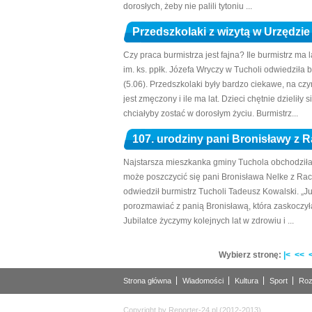
dorosłych, żeby nie palili tytoniu ...
Przedszkolaki z wizytą w Urzędzie
Czy praca burmistrza jest fajna? Ile burmistrz m
im. ks. ppłk. Józefa Wryczy w Tucholi odwiedziła
(5.06). Przedszkolaki były bardzo ciekawe, na czym
jest zmęczony i ile ma lat. Dzieci chętnie dzielił
chciałyby zostać w dorosłym życiu. Burmistrz...
107. urodziny pani Bronisławy z R
Najstarsza mieszkanka gminy Tuchola obchodziła
może poszczycić się pani Bronisława Nelke z Rac
odwiedził burmistrz Tucholi Tadeusz Kowalski. „Ju
porozmawiać z panią Bronisławą, która zaskoczył
Jubilatce życzymy kolejnych lat w zdrowiu i ...
Wybierz stronę:
|<
<<
Strona główna
Wiadomości
Kultura
Sport
Roz
Copyright by Reporter-24.pl (2012-2013)