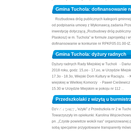
Gmina Tuchola: dofinansowanie 
Rozbudowa dróg publicznych kategorii gminnej - u
od podpisania umowy z Wykonawcą zadania Przed
inwestycję dotyczącą „Rozbudowy dróg publicznyc
Plaskosz) w m. Tuchola” w formule zaprojektuj i
dofinansowanie w konkursie nr RPKP.05.01.00-IZ.0
Gmina Tuchola: dyżury radnych
Dyżury radnych Rady Miejskiej w Tucholi - Dariu
2018 roku, godz. 15,oo - 17,oo, w Urzędzie Miejs
17.3o - 18.3o, Wiejski Dom Kultury w Raciążu. - K
wiejskiej w Wielkiej Komorzy - Paweł Cieślewicz 
15.30 w Urzędzie Miejskim w pokoju nr 112 ...
Przedszkolaki z wizytą u burmistrz
wokół nas”
Dzieci z grupy „Jeżyki” z Przedszkola nr 2 w Tuch
Towarzyszyły im opiekunki: Karolina Wojciechowsk
pn. „Czyste powietrze wokół nas” organizowanej 
sobą specjalnie przygotowane transparenty mówi