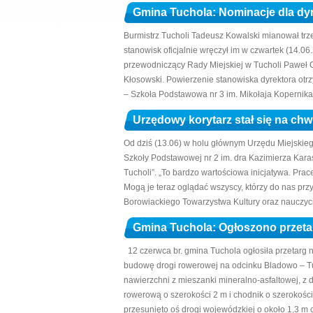
Gmina Tuchola: Nominacje dla d
Burmistrz Tucholi Tadeusz Kowalski mianował trz
stanowisk oficjalnie wręczył im w czwartek (14.06
przewodniczący Rady Miejskiej w Tucholi Paweł
Kłosowski. Powierzenie stanowiska dyrektora otrz
– Szkoła Podstawowa nr 3 im. Mikołaja Kopernika 
Urzędowy korytarz stał się na chwi
Od dziś (13.06) w holu głównym Urzędu Miejski
Szkoły Podstawowej nr 2 im. dra Kazimierza Kara
Tucholi”. „To bardzo wartościowa inicjatywa. Prac
Mogą je teraz oglądać wszyscy, którzy do nas prz
Borowiackiego Towarzystwa Kultury oraz nauczyci
Gmina Tuchola: Ogłoszono przeta
12 czerwca br. gmina Tuchola ogłosiła przetarg
budowę drogi rowerowej na odcinku Bladowo – Tu
nawierzchni z mieszanki mineralno-asfaltowej, z
rowerową o szerokości 2 m i chodnik o szerokości
przesunięto oś drogi wojewódzkiej o około 1,3 m c