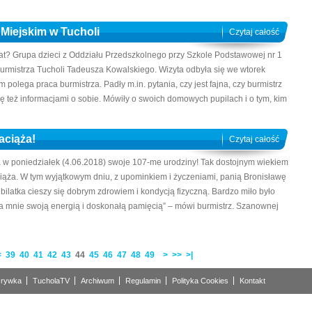
 Miejskim w Tucholi
Czytaj całość
a lat? Grupa dzieci z Oddziału Przedszkolnego przy Szkole Podstawowej nr 1
 burmistrza Tucholi Tadeusza Kowalskiego. Wizyta odbyła się we wtorek
 polega praca burmistrza. Padły m.in. pytania, czy jest fajna, czy burmistrz
y się też informacjami o sobie. Mówiły o swoich domowych pupilach i o tym, kim
aciąża!
Czytaj całość
 w poniedziałek (4.06.2018) swoje 107-me urodziny! Tak dostojnym wiekiem
iąża. W tym wyjątkowym dniu, z upominkiem i życzeniami, panią Bronisławę
bilatka cieszy się dobrym zdrowiem i kondycją fizyczną. Bardzo miło było
a mnie swoją energią i doskonałą pamięcią” – mówi burmistrz. Szanownej
<
39
40
41
42
43
44
45
46
47
48
49
>
>>
>|
rywka
TucholaTV
Archiwum
Regulamin
Polityka Cookies
Kontakt