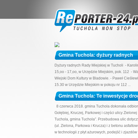
Gmina Tuchola: dyżury radnych
Dyżury radnych Rady Miejskiej w Tucholi - Karol
15,oo - 17,oo, w Urzędzie Miejskim, pok. 112 - W
Wiejski Dom Kultury w Bladowie. - Paweł Cieślewi
15.30 w Urzędzie Miejskim w pokoju nr 112 ...
Gmina Tuchola: Te inwestycje dr
8 czerwca 2018. gmina Tuchola dokonała odbioru
Gołębiej, Kruczej, Parkowej i części ulicy Zielon
Tuchola, gmina Tuchola”. Przebudowa ulic dotyczy
(ul. Zielona, Parkowa i Krucza) i z betonu asfalt
w technologii z płyt ażurowych, podejść i zjazdów 