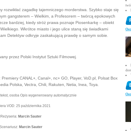
twó
y rozwikłać zagadkę tajemniczego morderstwa. Szybko staje się
alnym gangsterem – Wielkim, a Profesorem – twórcą epokowych
cze bardziej, kiedy stróż prawa poznaje Piosenkarkę – obiekt
Wielkiego. Wkrótce miasto i jego ulice staną się świadkami
Ost
am Detektyw odkryje zaskakującą prawdę o samym sobie.
any przez Polski Instytut Sztuki Filmowej.
dos
: Premiery CANAL+, Canal+, nc+ GO, Player, VoD.pl, Polsat Box
dia Polska, Vectra, Chili, Rakuten, Netia, Inea, Toya.
Ost
era VOD: 25 października 2021
Reżyseria:
Marcin Sauter
Scenariusz:
Marcin Sauter