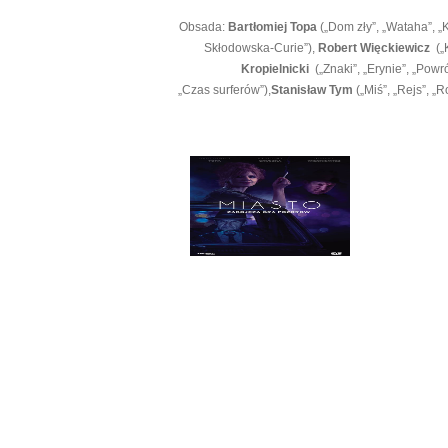
Obsada:
Bartłomiej Topa
(„Dom zły”, „Wataha”, „
Skłodowska-Curie”),
Robert Więckiewicz
(„
Kropielnicki
(„Znaki”, „Erynie”, „Powró
„Czas surferów”),
Stanisław Tym
(„Miś”, „Rejs”, 