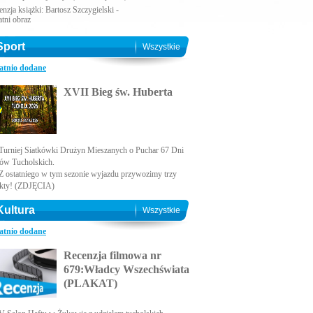
nzja książki: Bartosz Szczygielski -
atni obraz
Sport
Wszystkie
atnio dodane
XVII Bieg św. Huberta
Turniej Siatkówki Drużyn Mieszanych o Puchar 67 Dni
ów Tucholskich.
Z ostatniego w tym sezonie wyjazdu przywozimy trzy
kty! (ZDJĘCIA)
Kultura
Wszystkie
atnio dodane
Recenzja filmowa nr
679:Władcy Wszechświata
(PLAKAT)