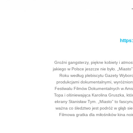
https
Groźni gangsterzy, piękne kobiety i atmos
jakiego w Polsce jeszcze nie było. „Miasto
Roku według plebiscytu Gazety Wyborcz
produkcjami dokumentalnymi, wyróżnio
Festiwalu Filmów Dokumentalnych w Amst
Topa i olśniewająca Karolina Gruszka, któ
ekrany Stanisław Tym. „Miasto” to fascynu
ważna co śledztwo jest podróż w głąb sie
Filmowa gratka dla miłośników kina noir