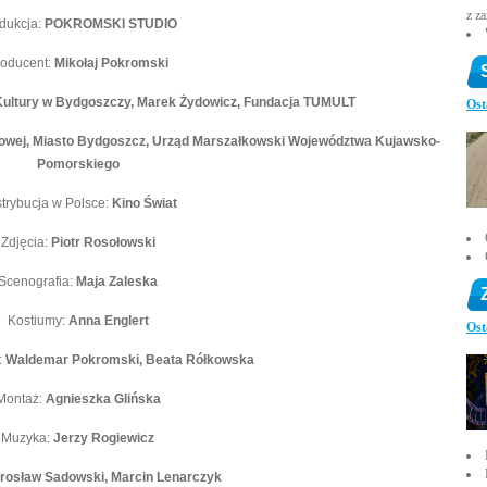
z z
dukcja:
POKROMSKI STUDIO
roducent:
Mikołaj Pokromski
Kultury w Bydgoszczy, Marek Żydowicz, Fundacja TUMULT
Ost
ilmowej, Miasto Bydgoszcz, Urząd Marszałkowski Województwa Kujawsko-
Pomorskiego
trybucja w Polsce:
Kino Świat
Zdjęcia:
Piotr Rosołowski
Scenografia:
Maja Zaleska
Kostiumy:
Anna Englert
Ost
:
Waldemar Pokromski, Beata Rółkowska
Montaż:
Agnieszka Glińska
Muzyka:
Jerzy Rogiewicz
rosław Sadowski, Marcin Lenarczyk