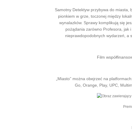
Samotny Detektyw przybywa do miasta, b
pionkiem w grze, toczonej między lok
wynalazków. Sprawy komplikują się jesz
pożądania zarówno Profesora, jak i 
nieprawdopodobnych wydarzeń, a s
Film współfinansow
„Miasto” można obejrzeć na platformach
Go, Orange, Play, UPC, Multime
Premi