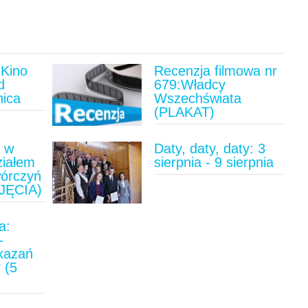
Kino
Recenzja filmowa nr
d
679:Władcy
nica
Wszechświata
(PLAKAT)
u w
Daty, daty, daty: 3
ziałem
sierpnia - 9 sierpnia
wórczyń
JĘCIA)
a:
-
ykazań
 (5
)