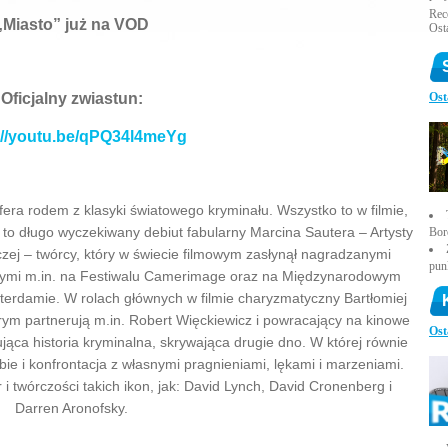
Rece
„Miasto” już na VOD
Ost
Oficjalny zwiastun:
Ost
://youtu.be/qPQ34l4meYg
fera rodem z klasyki światowego kryminału. Wszystko to w filmie,
” to długo wyczekiwany debiut fabularny Marcina Sautera – Artysty
Bor
ej – twórcy, który w świecie filmowym zasłynął nagradzanymi
pun
nymi m.in. na Festiwalu Camerimage oraz na Międzynarodowym
erdamie. W rolach głównych w filmie charyzmatyczny Bartłomiej
rym partnerują m.in. Robert Więckiewicz i powracający na kinowe
Ost
jąca historia kryminalna, skrywająca drugie dno. W której równie
bie i konfrontacja z własnymi pragnieniami, lękami i marzeniami.
 i twórczości takich ikon, jak: David Lynch, David Cronenberg i
Darren Aronofsky.