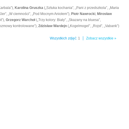
Karbala”),
Karolina Gruszka
(„Sztuka kochania”, „Pani z przedszkola”, „Maria
Kler”, „W ciemności”, „Pod Mocnym Aniołem”),
Piotr Nawrocki
,
Mirosław
t”),
Grzegorz Warchoł
(„Trzy kolory: Biały”, „Skazany na bluesa”,
„Rozmowy kontrolowane”),
Zdzisław Wardejn
(„Kogelmogel”, „Rojst”, „Vabank”)
Wszystkich zdjęć:
1
Zobacz wszystkie »