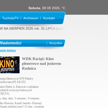
Sobota
, 08 08 2026, °C
TucholaTV
Archiwum
Kontakt
EŃ 2026 rok: 31 LIPCA (piątek) 16:00 VAIANA 2D, dubbing, 2 godz. 
Wiadomości
Wszystkie
atnio dodane
WDK Raciąż: Kino
plenerowe nad jeziorem
Rudnica
enzja filmowa nr 679:Władcy
echświata (PLAKAT)
alon Haftu w Żukowie z udziałem
holskich twórczyń ludowych
JĘCIA)
, daty, daty: 3 sierpnia - 9 sierpnia
lka Historia: Kamil Janicki -Dziesięć
ykazań polskiej żony? (5 min. czytania)