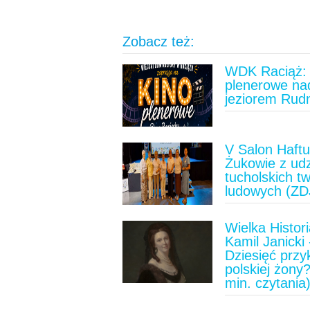
Zobacz też:
WDK Raciąż: 
plenerowe na
jeziorem Rud
V Salon Haft
Żukowie z ud
tucholskich t
ludowych (ZD
Wielka Histori
Kamil Janicki 
Dziesięć prz
polskiej żony?
min. czytania