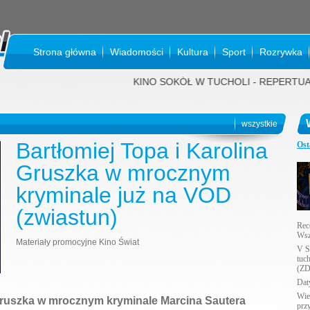
Strona główna
Wiadomości
Kultura
Sport
Rozrywka
KINO SOKÓŁ W TUCHOLI - REPERTUAR NA SIERPI
wszystkie
Bartłomiej Topa i Karolina
Ost
Gruszka w mrocznym
kryminale już na VOD
(zwiastun)
Rec
Wsz
Materiały promocyjne Kino Świat
V S
tuc
(ZD
Daty
Wie
 Gruszka w mrocznym kryminale Marcina Sautera
prz