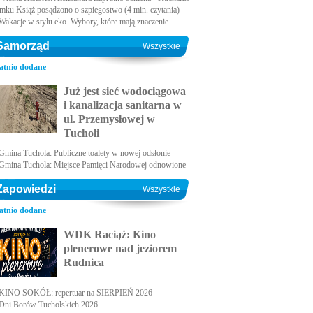
amku Książ posądzono o szpiegostwo (4 min. czytania)
Wakacje w stylu eko. Wybory, które mają znaczenie
Samorząd
Wszystkie
atnio dodane
Już jest sieć wodociągowa
i kanalizacja sanitarna w
ul. Przemysłowej w
Tucholi
Gmina Tuchola: Publiczne toalety w nowej odsłonie
Gmina Tuchola: Miejsce Pamięci Narodowej odnowione
Zapowiedzi
Wszystkie
atnio dodane
WDK Raciąż: Kino
plenerowe nad jeziorem
Rudnica
KINO SOKÓŁ: repertuar na SIERPIEŃ 2026
Dni Borów Tucholskich 2026