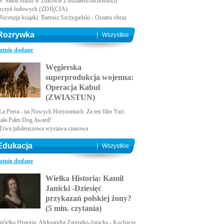
V Salon Haftu w Żukowie z udziałem tucholskich
rczyń ludowych (ZDJĘCIA)
Recenzja książki: Bartosz Szczygielski - Ostatni obraz
Rozrywka
Wszystkie
atnio dodane
Węgierska
superprodukcja wojenna:
Operacja Kabul
(ZWIASTUN)
La Perra - na Nowych Horyzontach. Za ten film Yuri
tała Palm Dog Award!
Trwa jubileuszowa wystawa czasowa
Edukacja
Wszystkie
atnio dodane
Wielka Historia: Kamil
Janicki -Dziesięć
przykazań polskiej żony?
(5 min. czytania)
Wielka Historia: Aleksandra Zaprutko-Janicka - Kucharza