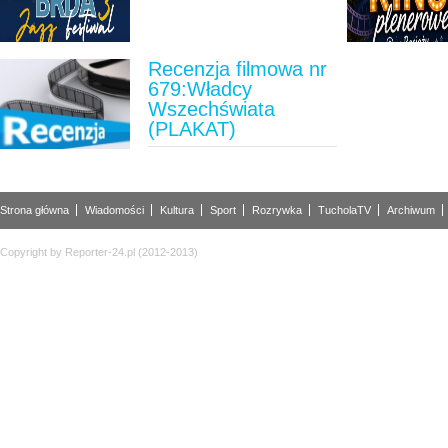
Recenzja filmowa nr
679:Władcy
Wszechświata
(PLAKAT)
Strona główna
Wiadomości
Kultura
Sport
Rozrywka
TucholaTV
Archiwum
Copyright by Reporter-24.pl (2012-2013)