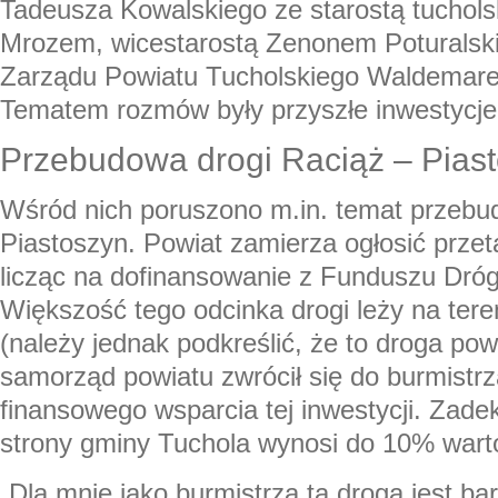
Tadeusza Kowalskiego ze starostą tuchol
Mrozem, wicestarostą Zenonem Poturalski
Zarządu Powiatu Tucholskiego Waldemar
Tematem rozmów były przyszłe inwestycje
Przebudowa drogi Raciąż – Pias
Wśród nich poruszono m.in. temat przebu
Piastoszyn. Powiat zamierza ogłosić przet
licząc na dofinansowanie z Funduszu Dr
Większość tego odcinka drogi leży na ter
(należy jednak podkreślić, że to droga pow
samorząd powiatu zwrócił się do burmistrz
finansowego wsparcia tej inwestycji. Zad
strony gminy Tuchola wynosi do 10% wartoś
„Dla mnie jako burmistrza ta droga jest ba