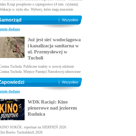
amku Książ posądzono o szpiegostwo (4 min. czytania)
Wakacje w stylu eko. Wybory, które mają znaczenie
Samorząd
Wszystkie
atnio dodane
Już jest sieć wodociągowa
i kanalizacja sanitarna w
ul. Przemysłowej w
Tucholi
Gmina Tuchola: Publiczne toalety w nowej odsłonie
Gmina Tuchola: Miejsce Pamięci Narodowej odnowione
Zapowiedzi
Wszystkie
atnio dodane
WDK Raciąż: Kino
plenerowe nad jeziorem
Rudnica
KINO SOKÓŁ: repertuar na SIERPIEŃ 2026
Dni Borów Tucholskich 2026