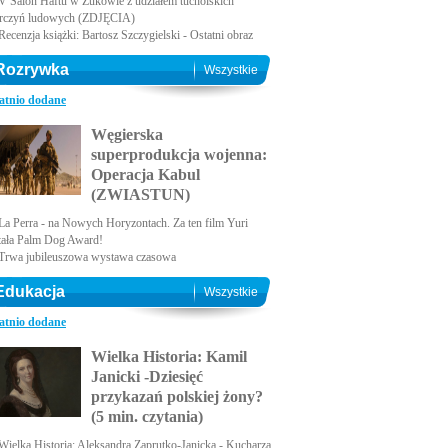
V Salon Haftu w Żukowie z udziałem tucholskich
rczyń ludowych (ZDJĘCIA)
Recenzja książki: Bartosz Szczygielski - Ostatni obraz
Rozrywka
Wszystkie
atnio dodane
Węgierska
superprodukcja wojenna:
Operacja Kabul
(ZWIASTUN)
La Perra - na Nowych Horyzontach. Za ten film Yuri
tała Palm Dog Award!
Trwa jubileuszowa wystawa czasowa
Edukacja
Wszystkie
atnio dodane
Wielka Historia: Kamil
Janicki -Dziesięć
przykazań polskiej żony?
(5 min. czytania)
Wielka Historia: Aleksandra Zaprutko-Janicka - Kucharza