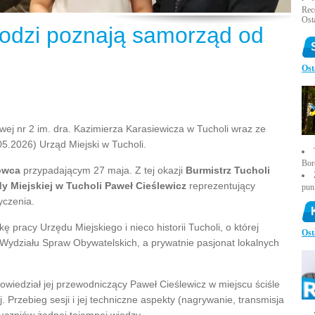
Rece
Ost
odzi poznają samorząd od
Ost
wej nr 2 im. dra. Kazimierza Karasiewicza w Tucholi wraz ze
05.2026) Urząd Miejski w Tucholi.
Bor
owca
przypadającym 27 maja. Z tej okazji
Burmistrz Tucholi
 Miejskiej w Tucholi Paweł Cieślewicz
reprezentujący
pun
yczenia.
 pracy Urzędu Miejskiego i nieco historii Tucholi, o której
Ost
 Wydziału Spraw Obywatelskich, a prywatnie pasjonat lokalnych
powiedział jej przewodniczący Paweł Cieślewicz w miejscu ściśle
. Przebieg sesji i jej techniczne aspekty (nagrywanie, transmisja