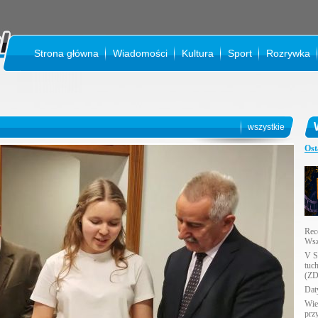
Strona główna
Wiadomości
Kultura
Sport
Rozrywka
KI
wszystkie
Ost
Rec
Wsz
V S
tuc
(ZD
Daty
Wie
prz