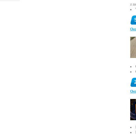
z z
Ost
Ost