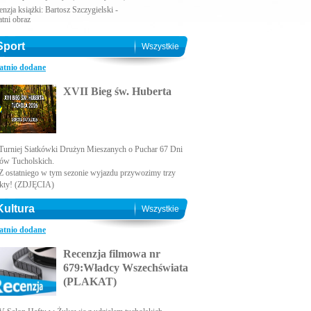
nzja książki: Bartosz Szczygielski -
atni obraz
Sport
Wszystkie
atnio dodane
XVII Bieg św. Huberta
Turniej Siatkówki Drużyn Mieszanych o Puchar 67 Dni
ów Tucholskich.
Z ostatniego w tym sezonie wyjazdu przywozimy trzy
kty! (ZDJĘCIA)
Kultura
Wszystkie
atnio dodane
Recenzja filmowa nr
679:Władcy Wszechświata
(PLAKAT)