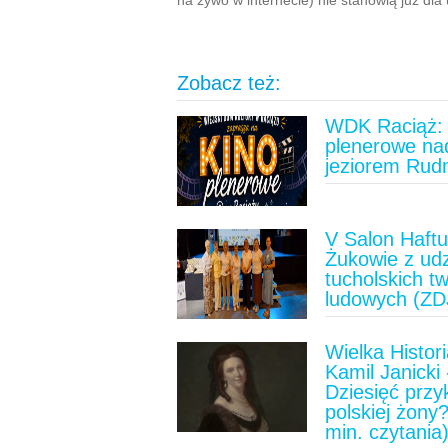
na żywo w internecie) nie stanowią już dl
Zobacz też:
WDK Raciąż: 
plenerowe na
jeziorem Rud
V Salon Haft
Żukowie z ud
tucholskich t
ludowych (ZD
Wielka Histori
Kamil Janicki 
Dziesięć prz
polskiej żony?
min. czytania