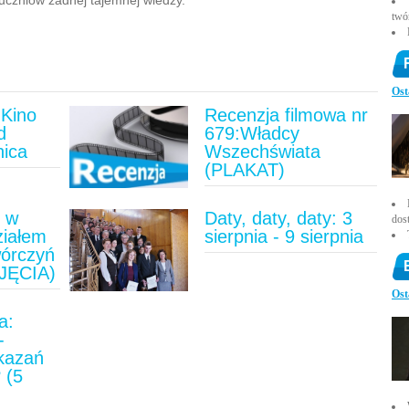
a uczniów żadnej tajemnej wiedzy.
twó
Ost
Kino
Recenzja filmowa nr
d
679:Władcy
nica
Wszechświata
(PLAKAT)
u w
Daty, daty, daty: 3
dos
ziałem
sierpnia - 9 sierpnia
wórczyń
JĘCIA)
Ost
a:
-
ykazań
 (5
)