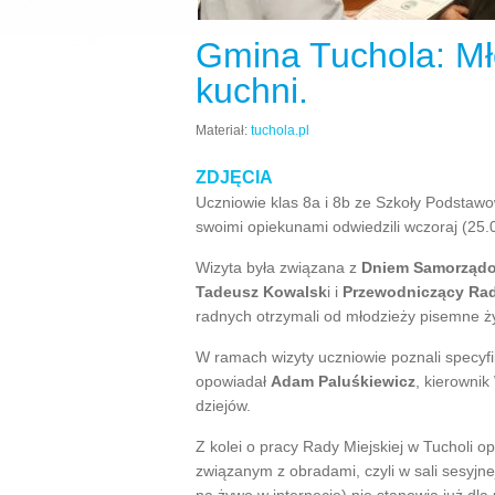
Gmina Tuchola: Mł
kuchni.
Materiał:
tuchola.pl
ZDJĘCIA
Uczniowie klas 8a i 8b ze Szkoły Podstawo
swoimi opiekunami odwiedzili wczoraj (25.
Wizyta była związana z
Dniem Samorząd
Tadeusz Kowalsk
i i
Przewodniczący Rady
radnych otrzymali od młodzieży pisemne ż
W ramach wizyty uczniowie poznali specyfikę
opowiadał
Adam Paluśkiewicz
, kierownik
dziejów.
Z kolei o pracy Rady Miejskiej w Tucholi o
związanym z obradami, czyli w sali sesyjnej