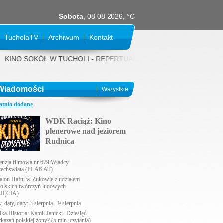
Sobota
, 08 08 2026, °C
TucholaTV
Archiwum
Kontakt
NO SOKÓŁ W TUCHOLI - REPERTUAR NA SIERPIEŃ 2026 rok: 31 LIPCA (pi
Wiadomości
Wszystkie
atnio dodane
WDK Raciąż: Kino
plenerowe nad jeziorem
Rudnica
enzja filmowa nr 679:Władcy
echświata (PLAKAT)
alon Haftu w Żukowie z udziałem
holskich twórczyń ludowych
JĘCIA)
, daty, daty: 3 sierpnia - 9 sierpnia
lka Historia: Kamil Janicki -Dziesięć
ykazań polskiej żony? (5 min. czytania)