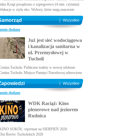
amku Książ posądzono o szpiegostwo (4 min. czytania)
Wakacje w stylu eko. Wybory, które mają znaczenie
Samorząd
Wszystkie
atnio dodane
Już jest sieć wodociągowa
i kanalizacja sanitarna w
ul. Przemysłowej w
Tucholi
Gmina Tuchola: Publiczne toalety w nowej odsłonie
Gmina Tuchola: Miejsce Pamięci Narodowej odnowione
Zapowiedzi
Wszystkie
atnio dodane
WDK Raciąż: Kino
plenerowe nad jeziorem
Rudnica
KINO SOKÓŁ: repertuar na SIERPIEŃ 2026
Dni Borów Tucholskich 2026