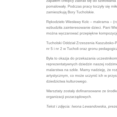
zapałem chłopcy zabrali się do szlifowania
pomalowały. Podczas pracy toczyły się mi
zamieszkują Bory Tucholskie.
Rękodzieło Wiesławy Kolc – makrama – (ro
wzbudziła zainteresowanie dzieci. Pani Wie
można wyczarować przepiękne kompozycj
Tucholski Oddział Zrzeszenia Kaszubsko-
nr 5 i nr 2 w Tucholi oraz gronu pedagog
Była to okazja do przekazania uczestnikom 
reprezentatywnych dziedzin naszej rodzime
malarstwa na szkle. Mamy nadzieję, że roz
artystycznym, co może uczynić ich w przys
dziedzictwa kulturowego.
Warsztaty zostały dofinansowane ze środk
organizacji pozarządowych.
Tekst i zdjęcia: Iwona Lewandowska, pre