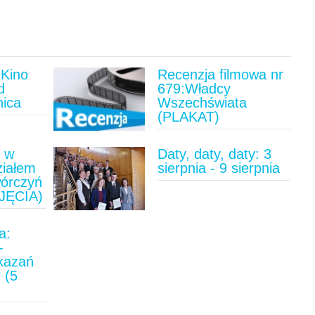
Kino
Recenzja filmowa nr
d
679:Władcy
nica
Wszechświata
(PLAKAT)
u w
Daty, daty, daty: 3
ziałem
sierpnia - 9 sierpnia
wórczyń
JĘCIA)
a:
-
ykazań
 (5
)