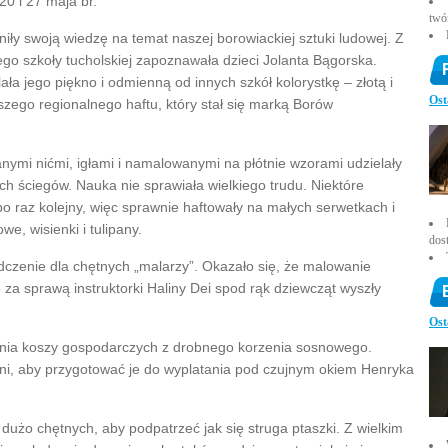
20 i 27 maja br.
twó
niły swoją wiedzę na temat naszej borowiackiej sztuki ludowej. Z
ego szkoły tucholskiej zapoznawała dzieci Jolanta Bągorska.
ała jego piękno i odmienną od innych szkół kolorystkę – złotą i
Ost
zego regionalnego haftu, który stał się marką Borów
anymi nićmi, igłami i namalowanymi na płótnie wzorami udzielały
ch ściegów. Nauka nie sprawiała wielkiego trudu. Niektóre
po raz kolejny, więc sprawnie haftowały na małych serwetkach i
we, wisienki i tulipany.
dos
dczenie dla chętnych „malarzy”. Okazało się, że malowanie
le za sprawą instruktorki Haliny Dei spod rąk dziewcząt wyszły
Ost
ania koszy gospodarczych z drobnego korzenia sosnowego.
eni, aby przygotować je do wyplatania pod czujnym okiem Henryka
dużo chętnych, aby podpatrzeć jak się struga ptaszki. Z wielkim