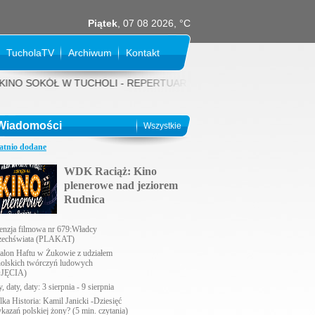
Piątek
, 07 08 2026, °C
TucholaTV
Archiwum
Kontakt
SOKÓŁ W TUCHOLI - REPERTUAR NA SIERPIEŃ 2026 rok: 31 LIPCA (piąte
Wiadomości
Wszystkie
atnio dodane
WDK Raciąż: Kino
plenerowe nad jeziorem
Rudnica
enzja filmowa nr 679:Władcy
echświata (PLAKAT)
alon Haftu w Żukowie z udziałem
holskich twórczyń ludowych
JĘCIA)
, daty, daty: 3 sierpnia - 9 sierpnia
lka Historia: Kamil Janicki -Dziesięć
ykazań polskiej żony? (5 min. czytania)