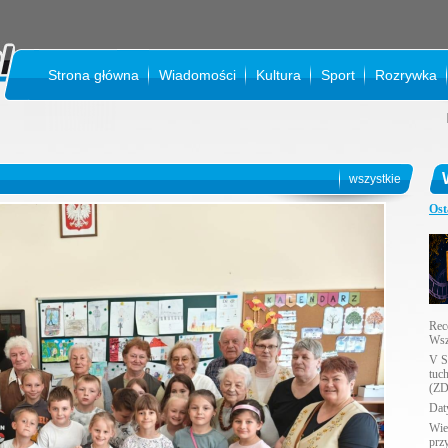
Strona główna
Wiadomości
Kultura
Sport
Rozrywka
KINO 
wszystkie
Ost
Rec
Wsz
V S
tuc
(ZD
Daty
Wie
prz