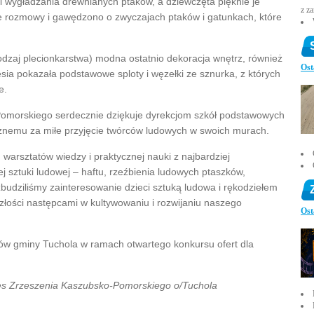
 i wygładzania drewnianych ptaków, a dziewczęta pięknie je
z z
łe rozmowy i gawędzono o zwyczajach ptaków i gatunkach, które
dzaj plecionkarstwa) modna ostatnio dekoracja wnętrz, również
Ost
sia pokazała podstawowe sploty i węzełki ze sznurka, z których
e.
Pomorskiego serdecznie dziękuje dyrekcjom szkół podstawowych
icznemu za miłe przyjęcie twórców ludowych w swoich murach.
warsztatów wiedzy i praktycznej nauki z najbardziej
j sztuki ludowej – haftu, rzeźbienia ludowych ptaszków,
budziliśmy zainteresowanie dzieci sztuką ludowa i rękodziełem
złości następcami w kultywowaniu i rozwijaniu naszego
Ost
ów gminy Tuchola w ramach otwartego konkursu ofert dla
zes Zrzeszenia Kaszubsko-Pomorskiego o/Tuchola