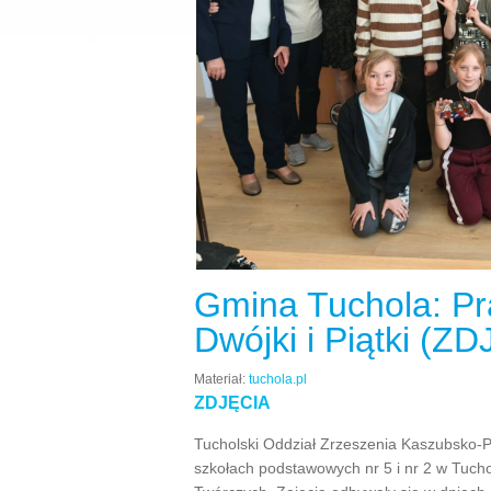
Gmina Tuchola: Pr
Dwójki i Piątki (Z
Materiał:
tuchola.pl
ZDJĘCIA
Tucholski Oddział Zrzeszenia Kaszubsko-P
szkołach podstawowych nr 5 i nr 2 w Tucho