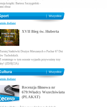
nzja książki: Bartosz Szczygielski -
atni obraz
Sport
Wszystkie
atnio dodane
XVII Bieg św. Huberta
Turniej Siatkówki Drużyn Mieszanych o Puchar 67 Dni
ów Tucholskich.
Z ostatniego w tym sezonie wyjazdu przywozimy trzy
kty! (ZDJĘCIA)
Kultura
Wszystkie
atnio dodane
Recenzja filmowa nr
679:Władcy Wszechświata
(PLAKAT)