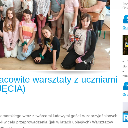
Rece
Ost
Ost
Bor
pun
acowite warsztaty z uczniami
DJĘCIA)
Ost
omorskiego wraz z twórcami ludowymi gościł w zaprzyjaźnionych
li w celu przeprowadzenia (jak w latach ubiegłych) Warsztatów