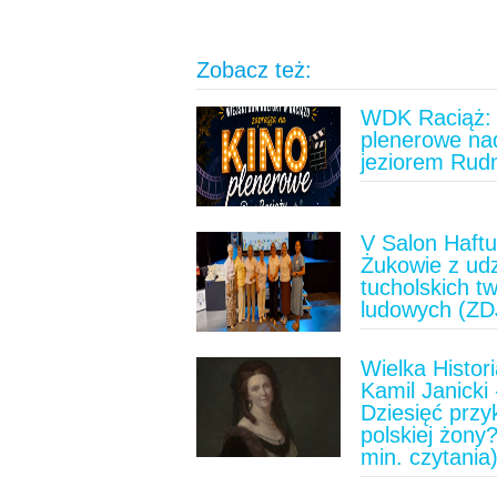
Zobacz też:
WDK Raciąż: 
plenerowe na
jeziorem Rud
V Salon Haft
Żukowie z ud
tucholskich t
ludowych (ZD
Wielka Histori
Kamil Janicki 
Dziesięć prz
polskiej żony?
min. czytania