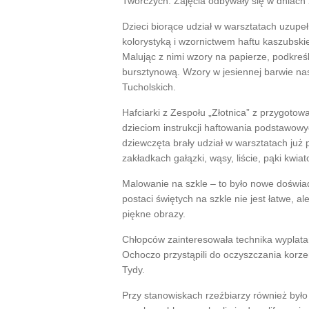
Twórczych. Zajęcia odbywały się w dniach 
Dzieci biorące udział w warsztatach uzupeł
kolorystyką i wzornictwem haftu kaszubski
Malując z nimi wzory na papierze, podkreśl
bursztynową. Wzory w jesiennej barwie nas
Tucholskich.
Hafciarki z Zespołu „Złotnica” z przygotow
dzieciom instrukcji haftowania podstawowy
dziewczęta brały udział w warsztatach już 
zakładkach gałązki, wąsy, liście, pąki kwiato
Malowanie na szkle – to było nowe doświa
postaci świętych na szkle nie jest łatwe, a
piękne obrazy.
Chłopców zainteresowała technika wyplat
Ochoczo przystąpili do oczyszczania korz
Tydy.
Przy stanowiskach rzeźbiarzy również było 