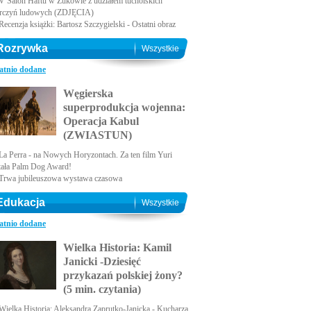
V Salon Haftu w Żukowie z udziałem tucholskich
rczyń ludowych (ZDJĘCIA)
Recenzja książki: Bartosz Szczygielski - Ostatni obraz
Rozrywka
Wszystkie
atnio dodane
Węgierska
superprodukcja wojenna:
Operacja Kabul
(ZWIASTUN)
La Perra - na Nowych Horyzontach. Za ten film Yuri
tała Palm Dog Award!
Trwa jubileuszowa wystawa czasowa
Edukacja
Wszystkie
atnio dodane
Wielka Historia: Kamil
Janicki -Dziesięć
przykazań polskiej żony?
(5 min. czytania)
Wielka Historia: Aleksandra Zaprutko-Janicka - Kucharza