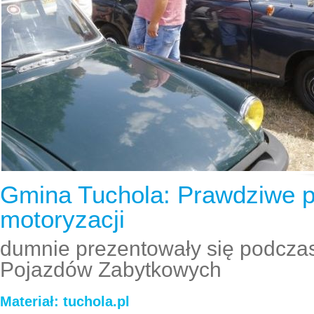
Gmina Tuchola: Prawdziwe p
motoryzacji
dumnie prezentowały się podcz
Pojazdów Zabytkowych
Materiał: tuchola.pl