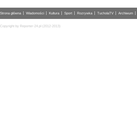
Strona główna
Wiadomości
Kultura
Sport
Rozrywka
TucholaTV
Archiwum
Copyright by Reporter-24.pl (2012-2013)