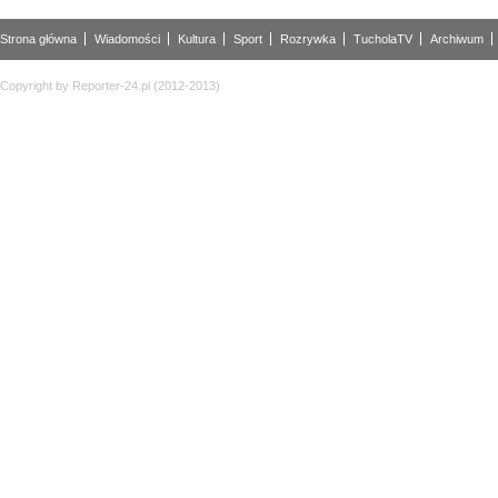
Strona główna
Wiadomości
Kultura
Sport
Rozrywka
TucholaTV
Archiwum
Copyright by Reporter-24.pl (2012-2013)