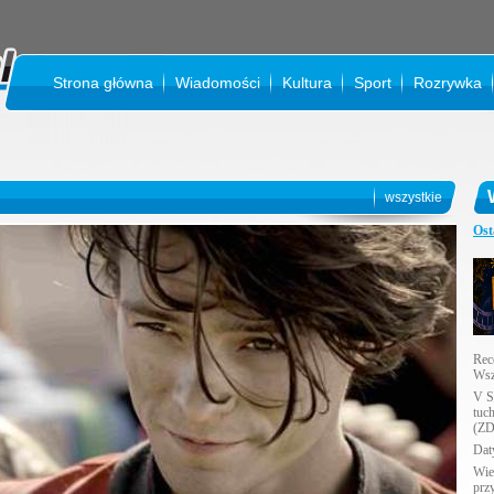
Strona główna
Wiadomości
Kultura
Sport
Rozrywka
KI
wszystkie
Ost
Rec
Wsz
V S
tuc
(ZD
Daty
Wie
prz