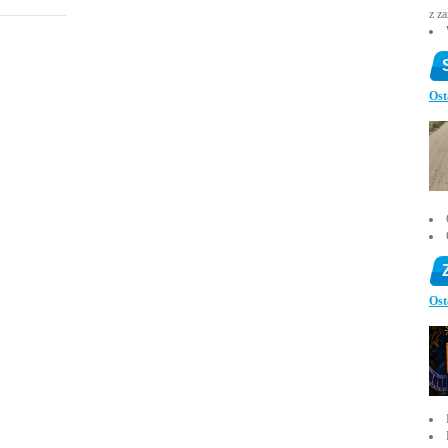
z z
Ost
Ost