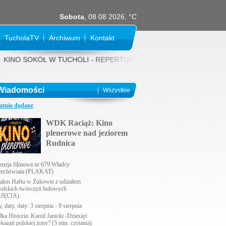
Sobota
, 08 08 2026, °C
TucholaTV
Archiwum
Kontakt
NO SOKÓŁ W TUCHOLI - REPERTUAR NA SIERPIEŃ 2026 rok: 31 LIPCA (p
Wiadomości
Wszystkie
atnio dodane
WDK Raciąż: Kino
plenerowe nad jeziorem
Rudnica
enzja filmowa nr 679:Władcy
echświata (PLAKAT)
alon Haftu w Żukowie z udziałem
holskich twórczyń ludowych
JĘCIA)
, daty, daty: 3 sierpnia - 9 sierpnia
lka Historia: Kamil Janicki -Dziesięć
ykazań polskiej żony? (5 min. czytania)