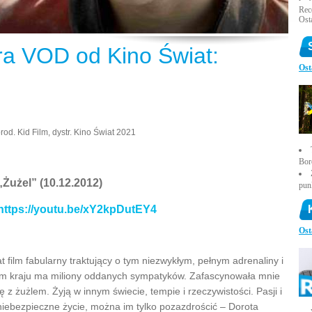
Rece
Ost
a VOD od Kino Świat:
Ost
rod. Kid Film, dystr. Kino Świat 2021
Bor
„Żużel” (10.12.2012)
pun
https://youtu.be/xY2kpDutEY4
Ost
t film fabularny traktujący o tym niezwykłym, pełnym adrenaliny i
zym kraju ma miliony oddanych sympatyków. Zafascynowała mnie
 z żużlem. Żyją w innym świecie, tempie i rzeczywistości. Pasji i
niebezpieczne życie, można im tylko pozazdrościć – Dorota