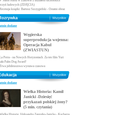
V Salon Haftu w Żukowie z udziałem tucholskich
rczyń ludowych (ZDJĘCIA)
Recenzja książki: Bartosz Szczygielski - Ostatni obraz
Rozrywka
Wszystkie
atnio dodane
Węgierska
superprodukcja wojenna:
Operacja Kabul
(ZWIASTUN)
La Perra - na Nowych Horyzontach. Za ten film Yuri
tała Palm Dog Award!
Trwa jubileuszowa wystawa czasowa
Edukacja
Wszystkie
atnio dodane
Wielka Historia: Kamil
Janicki -Dziesięć
przykazań polskiej żony?
(5 min. czytania)
Wielka Historia: Aleksandra Zaprutko-Janicka - Kucharza