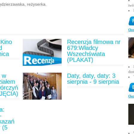
ędzierzawska, reżyserka.
twó
Ost
Kino
Recenzja filmowa nr
d
679:Władcy
nica
Wszechświata
(PLAKAT)
dos
u w
Daty, daty, daty: 3
ziałem
sierpnia - 9 sierpnia
wórczyń
JĘCIA)
Ost
a:
-
ykazań
 (5
)