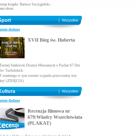
nzja książki: Bartosz Szczygielski -
atni obraz
Sport
Wszystkie
atnio dodane
XVII Bieg św. Huberta
Turniej Siatkówki Drużyn Mieszanych o Puchar 67 Dni
ów Tucholskich.
Z ostatniego w tym sezonie wyjazdu przywozimy trzy
kty! (ZDJĘCIA)
Kultura
Wszystkie
atnio dodane
Recenzja filmowa nr
679:Władcy Wszechświata
(PLAKAT)