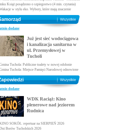
amku Książ posądzono o szpiegostwo (4 min. czytania)
Wakacje w stylu eko. Wybory, które mają znaczenie
Samorząd
Wszystkie
atnio dodane
Już jest sieć wodociągowa
i kanalizacja sanitarna w
ul. Przemysłowej w
Tucholi
Gmina Tuchola: Publiczne toalety w nowej odsłonie
Gmina Tuchola: Miejsce Pamięci Narodowej odnowione
Zapowiedzi
Wszystkie
atnio dodane
WDK Raciąż: Kino
plenerowe nad jeziorem
Rudnica
KINO SOKÓŁ: repertuar na SIERPIEŃ 2026
Dni Borów Tucholskich 2026