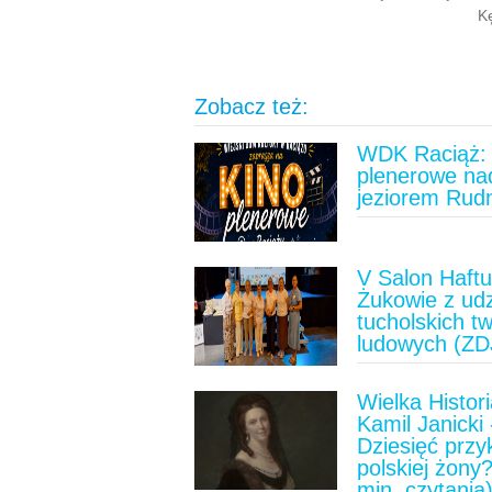
K
Zobacz też:
WDK Raciąż: 
plenerowe na
jeziorem Rud
V Salon Haft
Żukowie z ud
tucholskich t
ludowych (ZD
Wielka Histori
Kamil Janicki 
Dziesięć prz
polskiej żony?
min. czytania