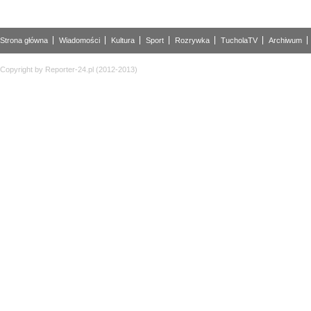
Strona główna
Wiadomości
Kultura
Sport
Rozrywka
TucholaTV
Archiwum
Copyright by Reporter-24.pl (2012-2013)