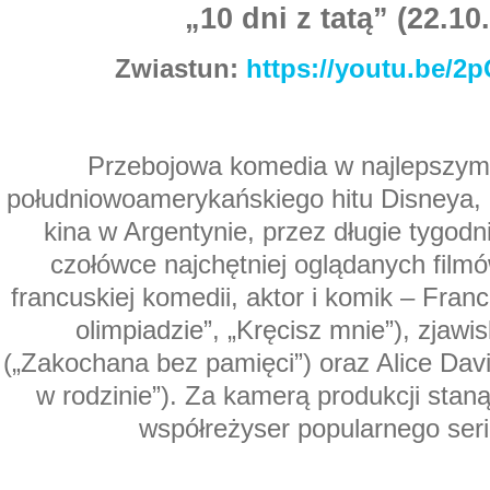
„10 dni z tatą” (22.10
Zwiastun:
https://youtu.be/
Przebojowa komedia w najlepszym
południowoamerykańskiego hitu Disneya, 
kina w Argentynie, przez długie tygodn
czołówce najchętniej oglądanych film
francuskiej komedii, aktor i komik – Fran
olimpiadzie”, „Kręcisz mnie”), zjawi
(„Zakochana bez pamięci”) oraz Alice Dav
w rodzinie”). Za kamerą produkcji stan
współreżyser popularnego seri