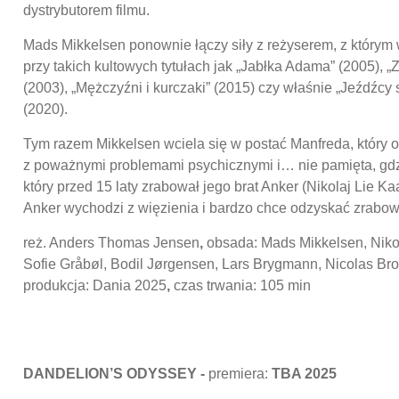
dystrybutorem filmu.
Mads Mikkelsen ponownie łączy siły z reżyserem, z którym
przy takich kultowych tytułach jak „Jabłka Adama” (2005), „Z
(2003), „Mężczyźni i kurczaki” (2015) czy właśnie „Jeźdźcy 
(2020).
Tym razem Mikkelsen wciela się w postać Manfreda, który o
z poważnymi problemami psychicznymi i… nie pamięta, gdz
który przed 15 laty zrabował jego brat Anker (Nikolaj Lie 
Anker wychodzi z więzienia i bardzo chce odzyskać zrabow
reż. Anders Thomas Jensen
,
obsada: Mads Mikkelsen, Nikol
Sofie Gråbøl, Bodil Jørgensen, Lars Brygmann, Nicolas Br
produkcja: Dania 2025
,
czas trwania: 105 min
DANDELION’S ODYSSEY -
premiera:
TBA 2025