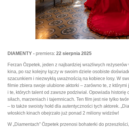
DIAMENTY -
premiera:
22 sierpnia 2025
Ferzan Özpetek, jeden z najbardziej wrażliwych reżyseró
kina, po raz kolejny łączy w swoim dziele osobiste doświad
szacunkiem i niezwykłą uważnością na kobiece losy. W s
filmie zbiera swoje ulubione aktorki – zarówno te, z którymi 
i te, których talent od zawsze podziwiał. Opowiada historię 
siłach, marzeniach i tajemnicach. Ten film jest nie tylko tw
– to także swoisty hołd dla autentyczności tych aktorek. „D
włoskich kinach obejrzało już ponad 2 miliony widzów!
W „Diamentach” Özpetek przenosi bohaterki do przeszłości, 