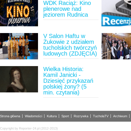
WDK Raciąż: Kino
plenerowe nad
jeziorem Rudnica
V Salon Haftu w
Żukowie z udziałem
tucholskich twórczyń
ludowych (ZDJĘCIA)
Wielka Historia:
Kamil Janicki -
Dziesięć przykazań
polskiej żony? (5
min. czytania)
Strona główna
Wiadomości
Kultura
Sport
Rozrywka
TucholaTV
Archiwum
Copyright by Reporter-24.pl (2012-2013)