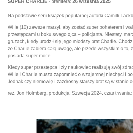
SUPER CHARLIE -
premiera:
26 września 2025
Na podstawie serii książek popularnej autorki Camilli Läckb
Wille (10) zawsze marzył, aby zostać super bohaterem i wal
przestępcami u boku swego ojca – policjanta. Niestety, mar
gruzach, kiedy urodził się jego młodszy brat Charlie. Chodzi 
że Charlie zabiera całą uwagę, ale przede wszystkim o to, 
posiada super moce.
Kiedy super przestępca i zły naukowiec realizują swój zdrad
Wille i Charlie muszą zapomnieć o wzajemnej niechęci i poł
Jednak czy niemowlę i zazdrosny starszy brat są w stanie o
reż. Jon Holmberg
,
produkcja: Szwecja 2024
,
czas trwania: