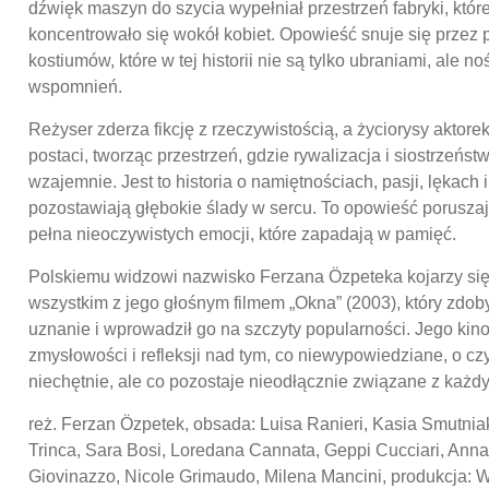
dźwięk maszyn do szycia wypełniał przestrzeń fabryki, które
koncentrowało się wokół kobiet. Opowieść snuje się przez 
kostiumów, które w tej historii nie są tylko ubraniami, ale no
wspomnień.
Reżyser zderza fikcję z rzeczywistością, a życiorysy aktorek
postaci, tworząc przestrzeń, gdzie rywalizacja i siostrzeńst
wzajemnie. Jest to historia o namiętnościach, pasji, lękach i
pozostawiają głębokie ślady w sercu. To opowieść poruszaj
pełna nieoczywistych emocji, które zapadają w pamięć.
Polskiemu widzowi nazwisko Ferzana Özpeteka kojarzy się
wszystkim z jego głośnym filmem „Okna” (2003), który zdo
uznanie i wprowadził go na szczyty popularności. Jego kino
zmysłowości i refleksji nad tym, co niewypowiedziane, o c
niechętnie, ale co pozostaje nieodłącznie związane z każd
reż. Ferzan Özpetek, obsada: Luisa Ranieri, Kasia Smutnia
Trinca, Sara Bosi, Loredana Cannata, Geppi Cucciari, Anna 
Giovinazzo, Nicole Grimaudo, Milena Mancini, produkcja: 