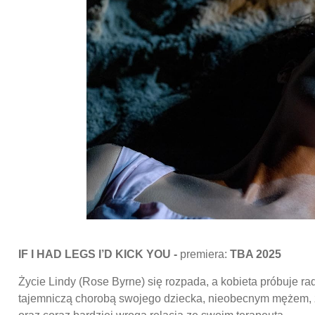
IF I HAD LEGS I’D KICK YOU -
premiera:
TBA 2025
Życie Lindy (Rose Byrne) się rozpada, a kobieta próbuje rad
tajemniczą chorobą swojego dziecka, nieobecnym mężem, 