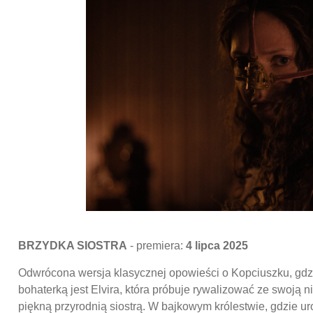
BRZYDKA SIOSTRA
- premiera:
4 lipca 2025
Odwrócona wersja klasycznej opowieści o Kopciuszku, gdz
bohaterką jest Elvira, która próbuje rywalizować ze swoją 
piękną przyrodnią siostrą. W bajkowym królestwie, gdzie u