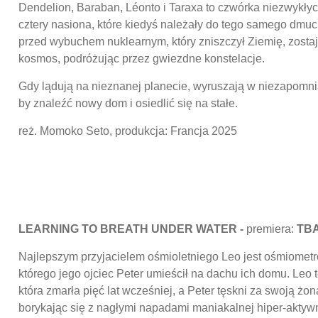
Dendelion, Baraban, Léonto i Taraxa to czwórka niezwykłych
cztery nasiona, które kiedyś należały do tego samego dm
przed wybuchem nuklearnym, który zniszczył Ziemię, zosta
kosmos, podróżując przez gwiezdne konstelacje.
Gdy lądują na nieznanej planecie, wyruszają w niezapomn
by znaleźć nowy dom i osiedlić się na stałe.
reż. Momoko Seto, produkcja: Francja 2025
LEARNING TO BREATH UNDER WATER -
premiera:
TBA
Najlepszym przyjacielem ośmioletniego Leo jest ośmiometr
którego jego ojciec Peter umieścił na dachu ich domu. Leo
która zmarła pięć lat wcześniej, a Peter tęskni za swoją żon
borykając się z nagłymi napadami maniakalnej hiper-aktywn