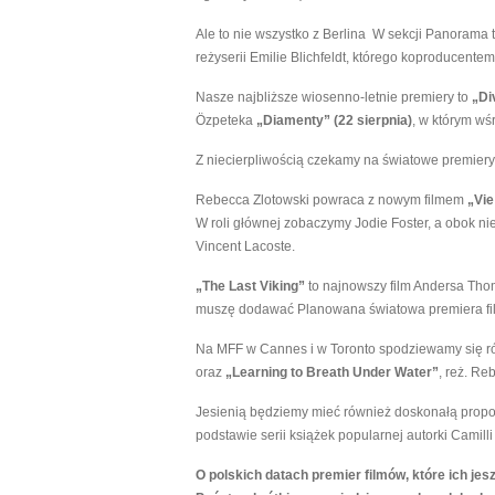
Ale to nie wszystko z Berlina W sekcji Panorama
reżyserii Emilie Blichfeldt, którego koproducentem
Nasze najbliższe wiosenno-letnie premiery to
„Di
Özpeteka
„Diamenty” (22 sierpnia)
, w którym wś
Z niecierpliwością czekamy na światowe premiery
Rebecca Zlotowski powraca z nowym filmem
„
Vie
W roli głównej zobaczymy Jodie Foster, a obok niej 
Vincent Lacoste.
„The Last Viking”
to najnowszy film Andersa Tho
muszę dodawać Planowana światowa premiera fi
Na MFF w Cannes i w Toronto spodziewamy się r
oraz
„Learning to Breath Under Water”
, reż. Re
Jesienią będziemy mieć również doskonałą propo
podstawie serii książek popularnej autorki Camil
O polskich datach premier filmów, które ich je