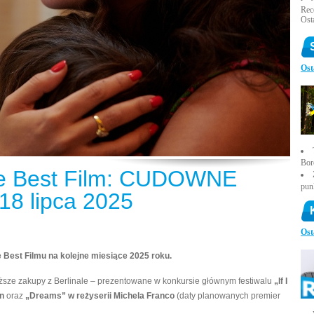
Rece
Ost
Ost
Bor
we Best Film: CUDOWNE
pun
18 lipca 2025
Ost
 Best Filmu na kolejne miesiące 2025 roku.
eższe zakupy z Berlinale – prezentowane w konkursie głównym festiwalu
„If I
n
oraz
„Dreams” w reżyserii Michela Franco
(daty planowanych premier