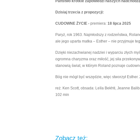
Państwo krótkie zapowiedzi naszych nadchodzą
Dzisiaj trzecia z propozycji:
CUDOWNE ŻYCIE -
premiera:
18 lipca 2025
Paryż, rok 1963. Najmłodszy z rodzeństwa, Roland
ale jego uparta matka – Esther – nie przyjmuje t
Dzięki niezachwianej nadziei i wyparciu złych my
ogromna charyzma oraz miłość, jej siła przekony
stanowią świat, w którym Roland poznaje cudowne
Bóg nie mógł być wszędzie, więc stworzył Esther
reż. Ken Scott, obsada: Leïla Bekhti, Jeanne Bali
102 min
Zobacz też: