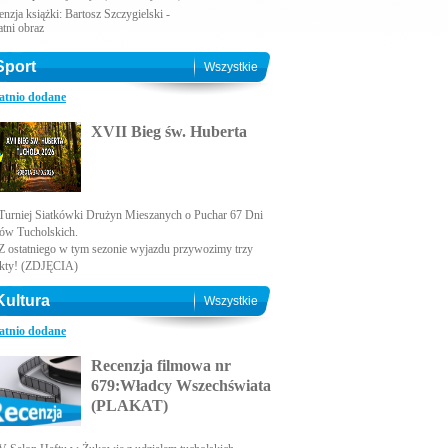
nzja książki: Bartosz Szczygielski -
atni obraz
Sport
Wszystkie
atnio dodane
XVII Bieg św. Huberta
Turniej Siatkówki Drużyn Mieszanych o Puchar 67 Dni
ów Tucholskich.
Z ostatniego w tym sezonie wyjazdu przywozimy trzy
kty! (ZDJĘCIA)
Kultura
Wszystkie
atnio dodane
Recenzja filmowa nr
679:Władcy Wszechświata
(PLAKAT)