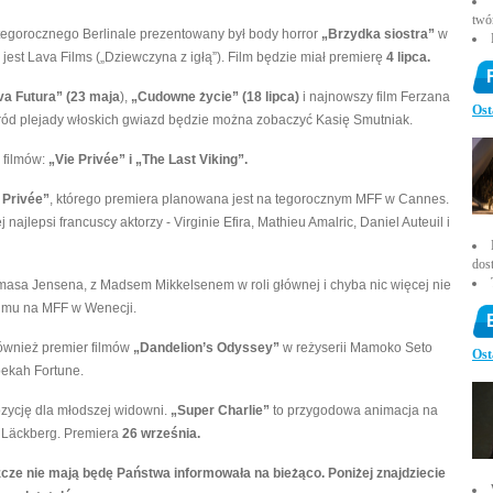
twó
 tegorocznego Berlinale prezentowany był body horror
„Brzydka siostra”
w
 jest Lava Films („Dziewczyna z igłą”). Film będzie miał premierę
4 lipca.
va Futura” (23 maja
),
„Cudowne życie” (18 lipca)
i najnowszy film Ferzana
Ost
ród plejady włoskich gwiazd będzie można zobaczyć Kasię Smutniak.
 filmów:
„
Vie Privée” i „The Last Viking”.
 Privée”
, którego premiera planowana jest na tegorocznym MFF w Cannes.
najlepsi francuscy aktorzy - Virginie Efira, Mathieu Amalric, Daniel Auteuil i
dos
masa Jensena, z Madsem Mikkelsenem w roli głównej i chyba nic więcej nie
lmu na MFF w Wenecji.
ównież premier filmów
„Dandelion’s Odyssey”
w reżyserii Mamoko Seto
Ost
bekah Fortune.
zycję dla młodszej widowni.
„Super Charlie”
to przygodowa animacja na
li Läckberg. Premiera
26 września.
szcze nie mają będę Państwa informowała na bieżąco. Poniżej znajdziecie