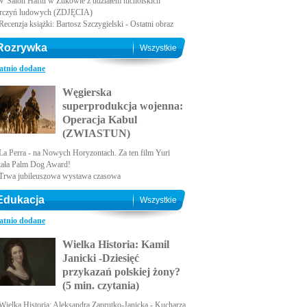
V Salon Haftu w Żukowie z udziałem tucholskich
rczyń ludowych (ZDJĘCIA)
Recenzja książki: Bartosz Szczygielski - Ostatni obraz
Rozrywka
Wszystkie
atnio dodane
Węgierska
superprodukcja wojenna:
Operacja Kabul
(ZWIASTUN)
La Perra - na Nowych Horyzontach. Za ten film Yuri
tała Palm Dog Award!
Trwa jubileuszowa wystawa czasowa
Edukacja
Wszystkie
atnio dodane
Wielka Historia: Kamil
Janicki -Dziesięć
przykazań polskiej żony?
(5 min. czytania)
Wielka Historia: Aleksandra Zaprutko-Janicka - Kucharza