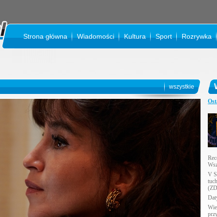
Strona główna
Wiadomości
Kultura
Sport
Rozrywka
KINO 
wszystkie
Ost
Rec
Wsz
V S
tuc
(ZD
Daty
Wie
prz