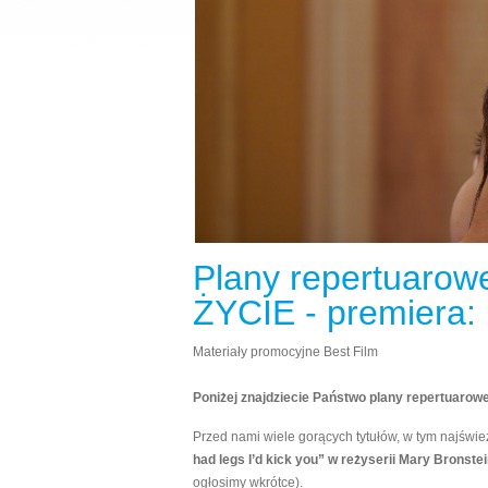
Plany repertuaro
ŻYCIE - premiera: 
Materiały promocyjne Best Film
Poniżej znajdziecie Państwo plany repertuarowe
Przed nami wiele gorących tytułów, w tym najświ
had legs I’d kick you” w reżyserii
Mary Bronstei
ogłosimy wkrótce).