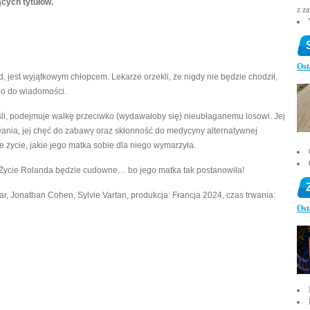
cych tytułów.
z z
Ost
, jest wyjątkowym chłopcem. Lekarze orzekli, że nigdy nie będzie chodził,
ego do wiadomości.
śli, podejmuje walkę przeciwko (wydawałoby się) nieubłaganemu losowi. Jej
wania, jej chęć do zabawy oraz skłonność do medycyny alternatywnej
 życie, jakie jego matka sobie dla niego wymarzyła.
. Życie Rolanda będzie cudowne… bo jego matka tak postanowiła!
bar, Jonathan Cohen, Sylvie Vartan, produkcja: Francja 2024, czas trwania:
Ost