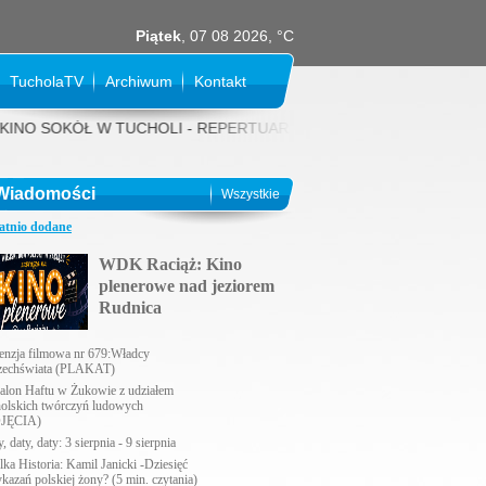
Piątek
, 07 08 2026, °C
TucholaTV
Archiwum
Kontakt
SOKÓŁ W TUCHOLI - REPERTUAR NA SIERPIEŃ 2026 rok: 31 LIPCA (piąte
Wiadomości
Wszystkie
atnio dodane
WDK Raciąż: Kino
plenerowe nad jeziorem
Rudnica
enzja filmowa nr 679:Władcy
echświata (PLAKAT)
alon Haftu w Żukowie z udziałem
holskich twórczyń ludowych
JĘCIA)
, daty, daty: 3 sierpnia - 9 sierpnia
lka Historia: Kamil Janicki -Dziesięć
ykazań polskiej żony? (5 min. czytania)