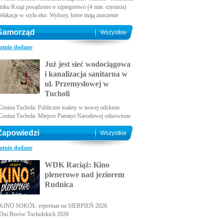
amku Książ posądzono o szpiegostwo (4 min. czytania)
Wakacje w stylu eko. Wybory, które mają znaczenie
Samorząd
Wszystkie
atnio dodane
Już jest sieć wodociągowa
i kanalizacja sanitarna w
ul. Przemysłowej w
Tucholi
Gmina Tuchola: Publiczne toalety w nowej odsłonie
Gmina Tuchola: Miejsce Pamięci Narodowej odnowione
Zapowiedzi
Wszystkie
atnio dodane
WDK Raciąż: Kino
plenerowe nad jeziorem
Rudnica
KINO SOKÓŁ: repertuar na SIERPIEŃ 2026
Dni Borów Tucholskich 2026