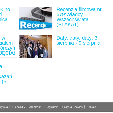
Kino
Recenzja filmowa nr
d
679:Władcy
nica
Wszechświata
(PLAKAT)
u w
Daty, daty, daty: 3
ziałem
sierpnia - 9 sierpnia
wórczyń
JĘCIA)
a:
-
ykazań
 (5
)
rywka
TucholaTV
Archiwum
Regulamin
Polityka Cookies
Kontakt