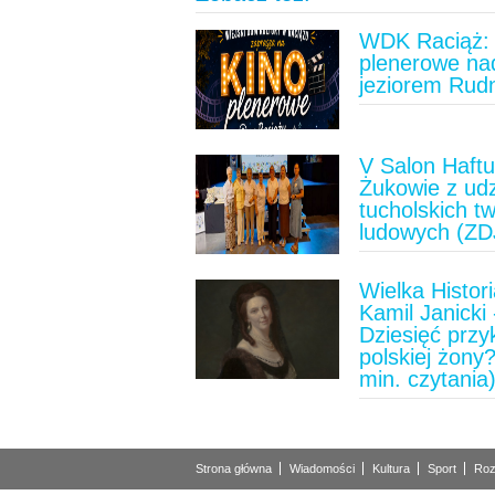
WDK Raciąż: 
plenerowe na
jeziorem Rud
V Salon Haft
Żukowie z ud
tucholskich t
ludowych (ZD
Wielka Histori
Kamil Janicki 
Dziesięć prz
polskiej żony?
min. czytania
Strona główna
Wiadomości
Kultura
Sport
Roz