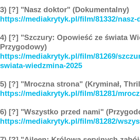
3) [?] "Nasz doktor" (Dokumentalny)
https://mediakrytyk.pl/film/81332/nasz-
4) [?] "Szczury: Opowieść ze świata W
Przygodowy)
https://mediakrytyk.pl/film/81269/szcz
swiata-wiedzmina-2025
5) [?] "Mroczna strona" (Kryminał, Thril
https://mediakrytyk.pl/film/81281/mroc
6) [?] "Wszystko przed nami" (Przygo
https://mediakrytyk.pl/film/81282/wszy
7) [?] "Aileen: Królowa seryjnych zabó