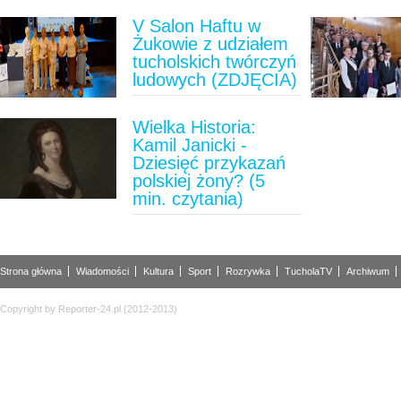
V Salon Haftu w
Żukowie z udziałem
tucholskich twórczyń
ludowych (ZDJĘCIA)
Wielka Historia:
Kamil Janicki -
Dziesięć przykazań
polskiej żony? (5
min. czytania)
Strona główna
Wiadomości
Kultura
Sport
Rozrywka
TucholaTV
Archiwum
Copyright by Reporter-24.pl (2012-2013)