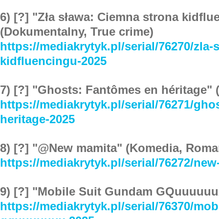
6) [?] "Zła sława: Ciemna strona kidfl
(Dokumentalny, True crime)
https://mediakrytyk.pl/serial/76270/zla
kidfluencingu-2025
7) [?] "Ghosts: Fantômes en héritage" 
https://mediakrytyk.pl/serial/76271/gh
heritage-2025
8) [?] "@New mamita" (Komedia, Roma
https://mediakrytyk.pl/serial/76272/ne
9) [?] "Mobile Suit Gundam GQuuuuuuX
https://mediakrytyk.pl/serial/76370/mo