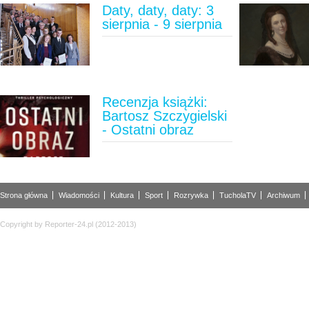
Daty, daty, daty: 3
sierpnia - 9 sierpnia
Recenzja książki:
Bartosz Szczygielski
- Ostatni obraz
Strona główna
Wiadomości
Kultura
Sport
Rozrywka
TucholaTV
Archiwum
Copyright by Reporter-24.pl (2012-2013)