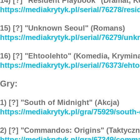
14) [?] "Resident Playbook" (Dramat, 
https://mediakrytyk.pl/serial/76278/res
15) [?] "Unknown Seoul" (Romans)
https://mediakrytyk.pl/serial/76279/un
16) [?] "Ehtoolehto" (Komedia, Krymina
https://mediakrytyk.pl/serial/76373/eht
Gry:
1) [?] "South of Midnight" (Akcja)
https://mediakrytyk.pl/gra/75929/south
2) [?] "Commandos: Origins" (Taktyczn
https://mediakrytyk.pl/gra/67349/comm