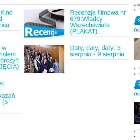
z z
Kino
Recenzja filmowa nr
d
679:Władcy
nica
Wszechświata
(PLAKAT)
Ost
u w
Daty, daty, daty: 3
ziałem
sierpnia - 9 sierpnia
wórczyń
JĘCIA)
a:
-
Ost
ykazań
 (5
)