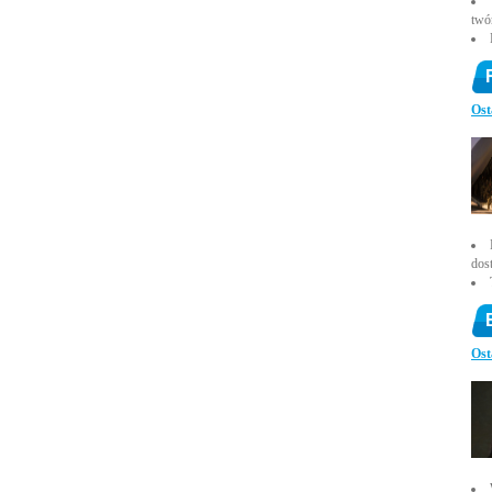
twó
Ost
dos
Ost