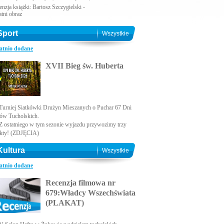
nzja książki: Bartosz Szczygielski -
atni obraz
Sport
Wszystkie
atnio dodane
XVII Bieg św. Huberta
Turniej Siatkówki Drużyn Mieszanych o Puchar 67 Dni
ów Tucholskich.
Z ostatniego w tym sezonie wyjazdu przywozimy trzy
kty! (ZDJĘCIA)
Kultura
Wszystkie
atnio dodane
Recenzja filmowa nr
679:Władcy Wszechświata
(PLAKAT)