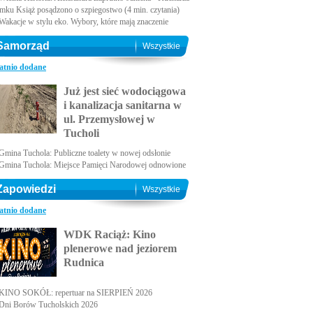
amku Książ posądzono o szpiegostwo (4 min. czytania)
Wakacje w stylu eko. Wybory, które mają znaczenie
Samorząd
Wszystkie
atnio dodane
Już jest sieć wodociągowa
i kanalizacja sanitarna w
ul. Przemysłowej w
Tucholi
Gmina Tuchola: Publiczne toalety w nowej odsłonie
Gmina Tuchola: Miejsce Pamięci Narodowej odnowione
Zapowiedzi
Wszystkie
atnio dodane
WDK Raciąż: Kino
plenerowe nad jeziorem
Rudnica
KINO SOKÓŁ: repertuar na SIERPIEŃ 2026
Dni Borów Tucholskich 2026