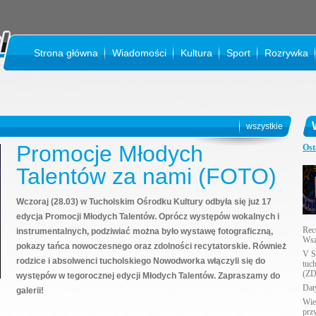
Strona główna
Wiadomości
Kultura
Sport
Rozrywka
KI
wszystkie
Promocje Młodych
Ost
Talentów za nami (FOTO)
Wczoraj (28.03) w Tucholskim Ośrodku Kultury odbyła się już 17
edycja Promocji Młodych Talentów. Oprócz występów wokalnych i
Rec
instrumentalnych, podziwiać można było wystawę fotograficzną,
Wsz
pokazy tańca nowoczesnego oraz zdolności recytatorskie. Również
V S
rodzice i absolwenci tucholskiego Nowodworka włączyli się do
tuc
(ZD
występów w tegorocznej edycji Młodych Talentów. Zapraszamy do
Daty
galerii!
Wie
prz