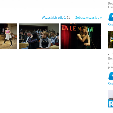
Rece
Ost
Wszystkich zdjęć:
51
Zobacz wszystkie »
Ost
Bor
pun
Ost