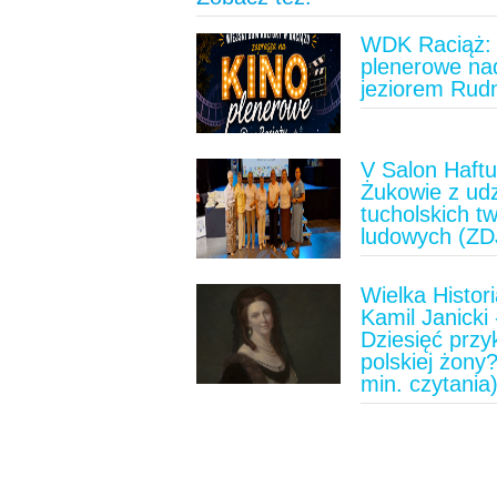
WDK Raciąż: 
plenerowe na
jeziorem Rud
V Salon Haft
Żukowie z ud
tucholskich t
ludowych (ZD
Wielka Histori
Kamil Janicki 
Dziesięć prz
polskiej żony?
min. czytania