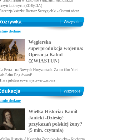
V Salon Haftu w Żukowie z udziałem tucholskich
rczyń ludowych (ZDJĘCIA)
Recenzja książki: Bartosz Szczygielski - Ostatni obraz
Rozrywka
Wszystkie
atnio dodane
Węgierska
superprodukcja wojenna:
Operacja Kabul
(ZWIASTUN)
La Perra - na Nowych Horyzontach. Za ten film Yuri
tała Palm Dog Award!
Trwa jubileuszowa wystawa czasowa
Edukacja
Wszystkie
atnio dodane
Wielka Historia: Kamil
Janicki -Dziesięć
przykazań polskiej żony?
(5 min. czytania)
Wielka Historia: Aleksandra Zaprutko-Janicka - Kucharza