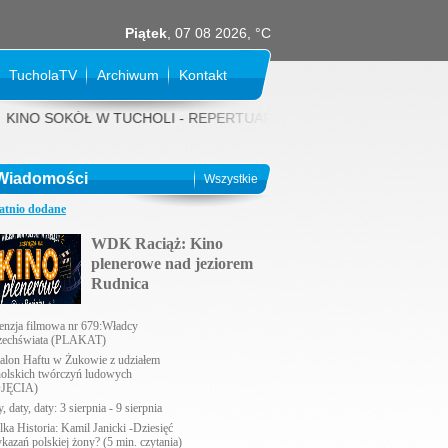
Piątek
, 07 08 2026, °C
TucholaTV
Archiwum
Kontakt
NO SOKÓŁ W TUCHOLI - REPERTUAR NA SIERPIEŃ 2026 rok: 31 LIPCA (p
Wiadomości
Wszystkie
atnio dodane
WDK Raciąż: Kino
plenerowe nad jeziorem
Rudnica
enzja filmowa nr 679:Władcy
echświata (PLAKAT)
alon Haftu w Żukowie z udziałem
holskich twórczyń ludowych
JĘCIA)
, daty, daty: 3 sierpnia - 9 sierpnia
lka Historia: Kamil Janicki -Dziesięć
ykazań polskiej żony? (5 min. czytania)