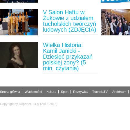
V Salon Haftu w
Żukowie z udziałem
tucholskich twórczyń
ludowych (ZDJĘCIA)
Wielka Historia:
Kamil Janicki -
Dziesięć przykazań
polskiej żony? (5
min. czytania)
Strona główna
Wiadomości
Kultura
Sport
Rozrywka
TucholaTV
Archiwum
Copyright by Reporter-24.pl (2012-2013)