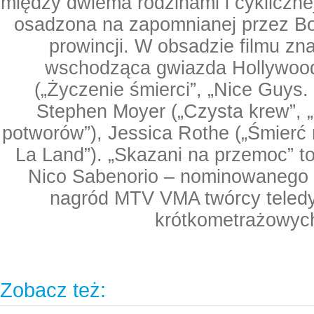
między dwiema rodzinami i cykliczne
osadzona na zapomnianej przez B
prowincji. W obsadzie filmu znal
wschodząca gwiazda Hollywoo
(„Życzenie śmierci”, „Nice Guys.
Stephen Moyer („Czysta krew”, „G
potworów”), Jessica Rothe („Śmierć n
La Land”). „Skazani na przemoc” to
Nico Sabenorio – nominowanego 
nagród MTV VMA twórcy teledy
krótkometrażowyc
Zobacz też: