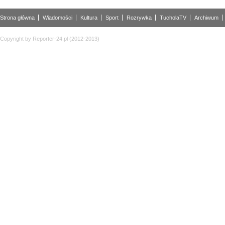
Strona główna
Wiadomości
Kultura
Sport
Rozrywka
TucholaTV
Archiwum
Copyright by Reporter-24.pl (2012-2013)