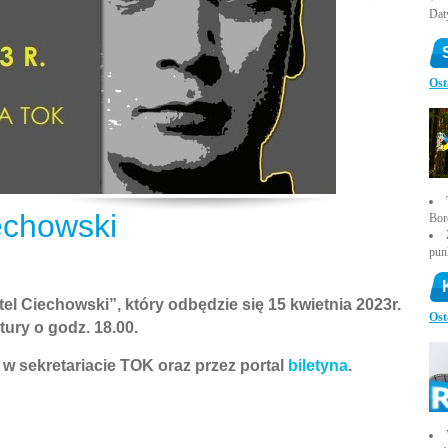
Daty
Ost
echowski
Bor
pun
l Ciechowski”, który odbędzie się 15 kwietnia 2023r.
Ost
ury o godz. 18.00.
 w sekretariacie TOK oraz przez portal
biletyna
.