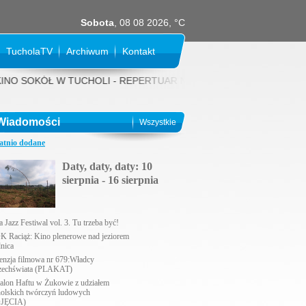
Sobota
, 08 08 2026, °C
TucholaTV
Archiwum
Kontakt
SOKÓŁ W TUCHOLI - REPERTUAR NA SIERPIEŃ 2026 rok: 31 LIPCA (piąte
Wiadomości
Wszystkie
atnio dodane
Daty, daty, daty: 10
sierpnia - 16 sierpnia
 Jazz Festiwal vol. 3. Tu trzeba być!
 Raciąż: Kino plenerowe nad jeziorem
nica
enzja filmowa nr 679:Władcy
echświata (PLAKAT)
alon Haftu w Żukowie z udziałem
holskich twórczyń ludowych
JĘCIA)