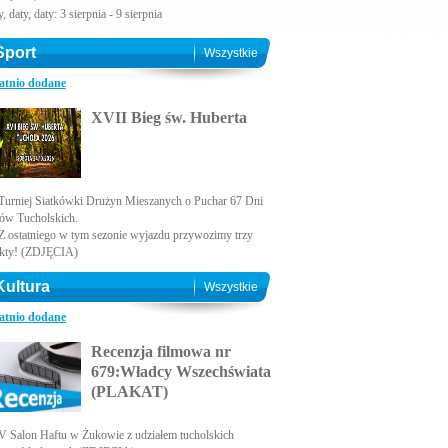
, daty, daty: 3 sierpnia - 9 sierpnia
Sport
Wszystkie
atnio dodane
XVII Bieg św. Huberta
Turniej Siatkówki Drużyn Mieszanych o Puchar 67 Dni
ów Tucholskich.
Z ostatniego w tym sezonie wyjazdu przywozimy trzy
kty! (ZDJĘCIA)
Kultura
Wszystkie
atnio dodane
Recenzja filmowa nr
679:Władcy Wszechświata
(PLAKAT)
V Salon Haftu w Żukowie z udziałem tucholskich