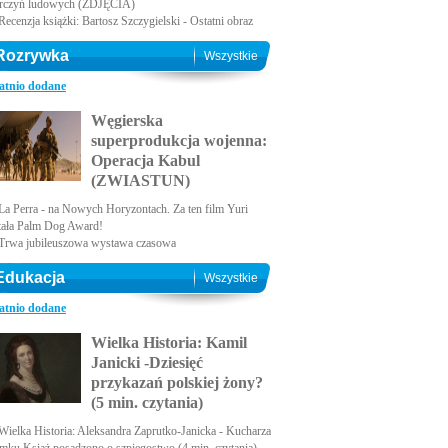
rczyń ludowych (ZDJĘCIA)
Recenzja książki: Bartosz Szczygielski - Ostatni obraz
Rozrywka
Wszystkie
atnio dodane
Węgierska
superprodukcja wojenna:
Operacja Kabul
(ZWIASTUN)
La Perra - na Nowych Horyzontach. Za ten film Yuri
tała Palm Dog Award!
Trwa jubileuszowa wystawa czasowa
Edukacja
Wszystkie
atnio dodane
Wielka Historia: Kamil
Janicki -Dziesięć
przykazań polskiej żony?
(5 min. czytania)
Wielka Historia: Aleksandra Zaprutko-Janicka - Kucharza