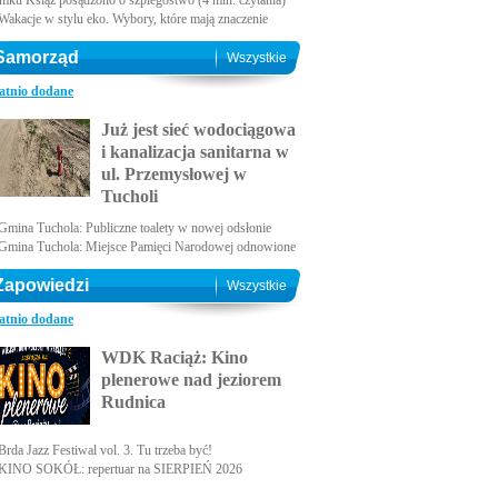
amku Książ posądzono o szpiegostwo (4 min. czytania)
Wakacje w stylu eko. Wybory, które mają znaczenie
Samorząd
Wszystkie
atnio dodane
Już jest sieć wodociągowa
i kanalizacja sanitarna w
ul. Przemysłowej w
Tucholi
Gmina Tuchola: Publiczne toalety w nowej odsłonie
Gmina Tuchola: Miejsce Pamięci Narodowej odnowione
Zapowiedzi
Wszystkie
atnio dodane
WDK Raciąż: Kino
plenerowe nad jeziorem
Rudnica
Brda Jazz Festiwal vol. 3. Tu trzeba być!
KINO SOKÓŁ: repertuar na SIERPIEŃ 2026