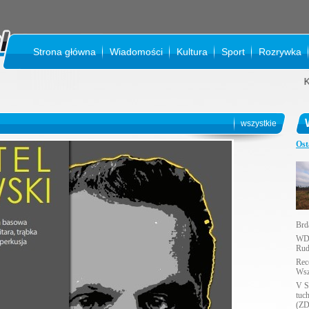
Strona główna
Wiadomości
Kultura
Sport
Rozrywka
KINO 
wszystkie
Ost
Brda
WDK
Rud
Rec
Wsz
V S
tuc
(ZD