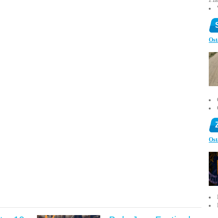
z z
Ost
Ost