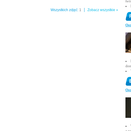
twó
Wszystkich zdjęć:
1
Zobacz wszystkie »
Ost
dos
Ost