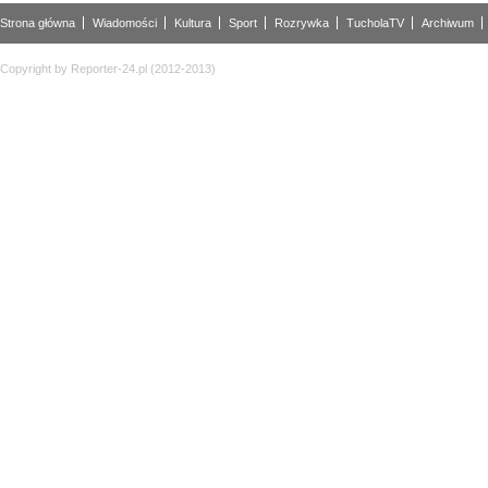
Strona główna
Wiadomości
Kultura
Sport
Rozrywka
TucholaTV
Archiwum
Copyright by Reporter-24.pl (2012-2013)