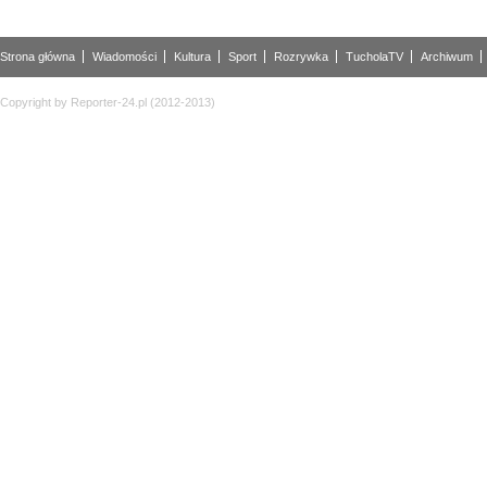
Strona główna
Wiadomości
Kultura
Sport
Rozrywka
TucholaTV
Archiwum
Copyright by Reporter-24.pl (2012-2013)