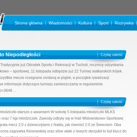
Strona główna
Wiadomości
Kultura
Sport
Rozrywka
K
ęto Niepodległości
Czytaj całość
 Tradycyjnie już Ośrodek Sportu i Rekreacji w Tucholi, rocznicę odzyskania
owo – sportowej, 11 listopada odbędzie już 22 Turniej siatkarskich trójek.
szystkie mecze rozegrane zostaną w piątek, a początek rywalizacji
we informacje dotyczące turnieju zamieszczamy w regulaminie.
p=3648 ...
Czytaj całość
nt/mlodziczki-starsze-z-awansem W sobotę 5 listopada młodziczki MLKS
5 oraz 7 ligi młodziczek. Zawody odbyły się w Hali Widowiskowo-Sportowej
rała mecz 2:0 z dziewczętami z Nakła, jak również 2:0 ze Świeciem. Oba
Mocna zagrywka Kłosowskiej oraz silne ataki z lewych skrzydeł to był klucz do