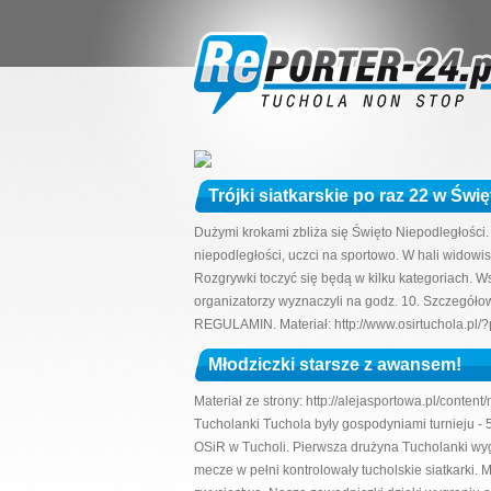
Trójki siatkarskie po raz 22 w Świ
Dużymi krokami zbliża się Święto Niepodległości.
niepodległości, uczci na sportowo. W hali widowisk
Rozgrywki toczyć się będą w kilku kategoriach. W
organizatorzy wyznaczyli na godz. 10. Szczegóło
REGULAMIN. Materiał: http://www.osirtuchola.pl/?
Młodziczki starsze z awansem!
Materiał ze strony: http://alejasportowa.pl/conte
Tucholanki Tuchola były gospodyniami turnieju - 
OSiR w Tucholi. Pierwsza drużyna Tucholanki wyg
mecze w pełni kontrolowały tucholskie siatkarki. 