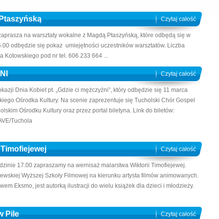
 Ptaszyńską
Czytaj całość
y zaprasza na warsztaty wokalne z Magdą Ptaszyńską, które odbędą się w
6.00 odbędzie się pokaz umiejętności uczestników warsztatów. Liczba
a Kotowskiego pod nr tel. 606 233 664 ...
NI
Czytaj całość
kazji Dnia Kobiet pt. „Gdzie ci mężczyźni”, który odbędzie się 11 marca
kiego Ośrodka Kultury. Na scenie zaprezentuje się Tucholski Chór Gospel
skim Ośrodku Kultury oraz przez portal biletyna. Link do biletów:
-AVE/Tuchola
 Timofiejewej
Czytaj całość
odzinie 17.00 zapraszamy na wernisaż malarstwa Wiktorii Timofiejewej.
ewskiej Wyższej Szkoły Filmowej na kierunku artysta filmów animowanych.
 Eksmo, jest autorką ilustracji do wielu książek dla dzieci i młodzieży.
 Pile
Czytaj całość