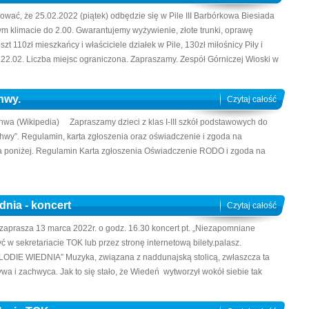
wać, że 25.02.2022 (piątek) odbędzie się w Pile III Barbórkowa Biesiada
ym klimacie do 2.00. Gwarantujemy wyżywienie, złote trunki, oprawę
t 110zł mieszkańcy i właściciele działek w Pile, 130zł miłośnicy Piły i
22.02. Liczba miejsc ograniczona. Zapraszamy. Zespół Górniczej Wioski w
hwy.
Czytaj całość
chwa (Wikipedia) Zapraszamy dzieci z klas I-III szkół podstawowych do
chwy”. Regulamin, karta zgłoszenia oraz oświadczenie i zgoda na
ia poniżej. Regulamin Karta zgłoszenia Oświadczenie RODO i zgoda na
nia - koncert
Czytaj całość
y zaprasza 13 marca 2022r. o godz. 16.30 koncert pt. „Niezapomniane
 w sekretariacie TOK lub przez stronę internetową bilety.palasz.
ODIE WIEDNIA” Muzyka, związana z naddunajską stolicą, zwłaszcza ta
a i zachwyca. Jak to się stało, że Wiedeń wytworzył wokół siebie tak