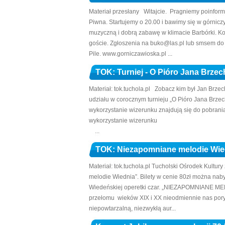
Materiał przesłany Witajcie. Pragniemy poinformo
Piwna. Startujemy o 20.00 i bawimy się w górnicz
muzyczną i dobrą zabawę w klimacie Barbórki. Kosz
goście. Zgłoszenia na buko@las.pl lub smsem do 
Pile. www.gorniczawioska.pl ...
TOK: Turniej - O Pióro Jana Brzec
Materiał: tok.tuchola.pl Zobacz kim był Jan Brze
udziału w corocznym turnieju „O Pióro Jana Brze
wykorzystanie wizerunku znajdują się do pobran
wykorzystanie wizerunku
...
TOK: Niezapomniane melodie Wied
Materiał: tok.tuchola.pl Tucholski Ośrodek Kultur
melodie Wiednia”. Bilety w cenie 80zł można nabyć
Wiedeńskiej operetki czar. „NIEZAPOMNIANE MEL
przełomu wieków XIX i XX nieodmiennie nas poryw
niepowtarzalną, niezwykłą aur...