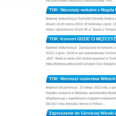
Od dzieciństwa związany z rodzinną wsią - Pru...
TOK: Warsztaty wokalne z Magdą
Materiał: toktuchola.pl Tucholski Ośrodek Kultur
dniach 18-20 marca 2022r. W niedzielę o godz. 1
miejsc ograniczona. Koszt: 80 zł. Zapisy u Tomasz
TOK: Koncert GDZIE CI MĘŻCZYŹ
Materiał: toktuchola.pl Zapraszamy na koncert z o
2022r. o godz. 18.00 w sali widowiskowej Tuchols
„AVE”. Bilety w cenie 10zł można kupować w Tuchol
https://biletyna.pl/koncert/Tucholski-Chor-Gospel
...
TOK: Wernisaż malarstwa Wiktorii
Materiał: tok.tuchola.pl 25 lutego 2022 roku, o g
Artystka urodzona w Moskwie, absolwentka Moski
Współpracuje z największym rosyjskim wydawnictwem
Od 2017 roku mieszka i tworzy w Polsce ...
Zaproszenie do Górniczej Wioski w