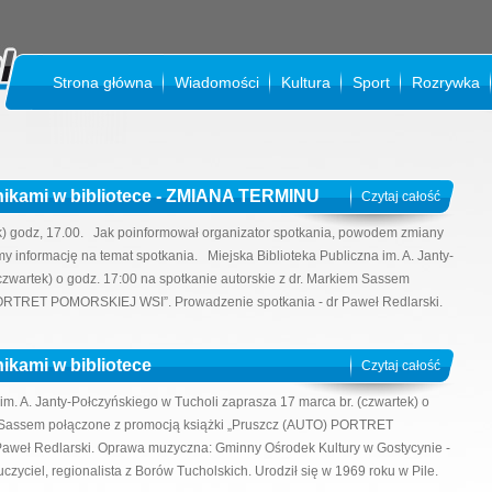
Strona główna
Wiadomości
Kultura
Sport
Rozrywka
K
lnikami w bibliotece - ZMIANA TERMINU
Czytaj całość
ek) godz, 17.00. Jak poinformował organizator spotkania, powodem zmiany
y informację na temat spotkania. Miejska Biblioteka Publiczna im. A. Janty-
czwartek) o godz. 17:00 na spotkanie autorskie z dr. Markiem Sassem
PORTRET POMORSKIEJ WSI”. Prowadzenie spotkania - dr Paweł Redlarski.
nikami w bibliotece
Czytaj całość
 im. A. Janty-Połczyńskiego w Tucholi zaprasza 17 marca br. (czwartek) o
em Sassem połączone z promocją książki „Pruszcz (AUTO) PORTRET
aweł Redlarski. Oprawa muzyczna: Gminny Ośrodek Kultury w Gostycynie -
zyciel, regionalista z Borów Tucholskich. Urodził się w 1969 roku w Pile.