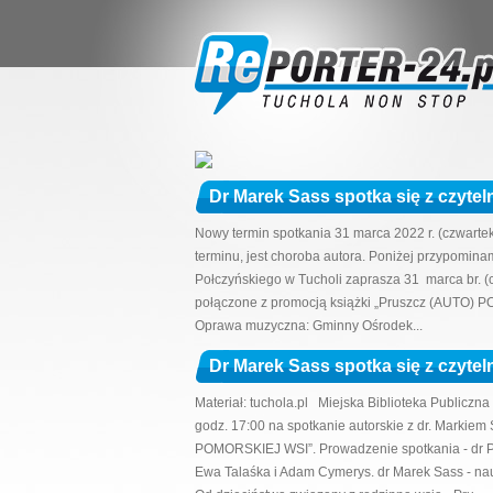
Dr Marek Sass spotka się z czyte
Nowy termin spotkania 31 marca 2022 r. (czwart
terminu, jest choroba autora. Poniżej przypominam
Połczyńskiego w Tucholi zaprasza 31 marca br. (
połączone z promocją książki „Pruszcz (AUTO) 
Oprawa muzyczna: Gminny Ośrodek...
Dr Marek Sass spotka się z czytel
Materiał: tuchola.pl Miejska Biblioteka Publiczna
godz. 17:00 na spotkanie autorskie z dr. Marki
POMORSKIEJ WSI”. Prowadzenie spotkania - dr P
Ewa Talaśka i Adam Cymerys. dr Marek Sass - nauc