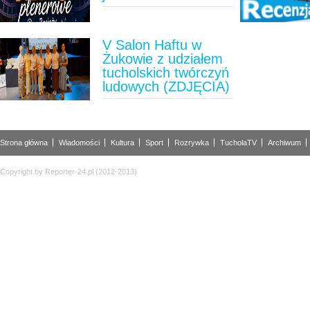
V Salon Haftu w
Żukowie z udziałem
tucholskich twórczyń
ludowych (ZDJĘCIA)
Strona główna
Wiadomości
Kultura
Sport
Rozrywka
TucholaTV
Archiwum
Copyright by Reporter-24.pl (2012-2013)