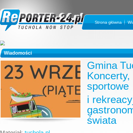
Strona główna
Wi
Wiadomości
Gmina Tu
Koncerty,
sportowe
i rekreacy
gastronom
świata
Materiał:
tuchola.pl