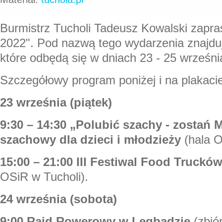
Burmistrz Tucholi Tadeusz Kowalski zapra
2022". Pod nazwą tego wydarzenia znajduj
które odbędą się w dniach 23 - 25 września
Szczegółowy program poniżej i na plakaci
23 września (piątek)
9:30 – 14:30 „Polubić szachy - zostań M
szachowy dla dzieci i młodzieży
(hala O
15:00 – 21:00 III Festiwal Food Truckó
OSiR w Tucholi).
24 września (sobota)
9:00 Rajd Rowerowy w Legbądzie
(zbiór