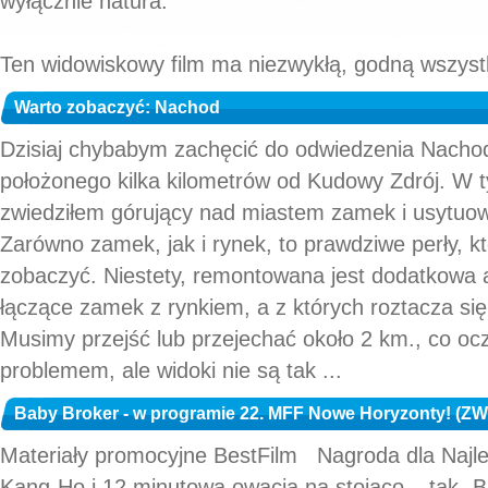
wyłącznie natura.
Ten widowiskowy film ma niezwykłą, godną wszystk
Warto zobaczyć: Nachod
Dzisiaj chybabym zachęcić do odwiedzenia Nachod
położonego kilka kilometrów od Kudowy Zdrój. W t
zwiedziłem górujący nad miastem zamek i usytuow
Zarówno zamek, jak i rynek, to prawdziwe perły, k
zobaczyć. Niestety, remontowana jest dodatkowa a
łączące zamek z rynkiem, a z których roztacza się
Musimy przejść lub przejechać około 2 km., co ocz
problemem, ale widoki nie są tak ...
Baby Broker - w programie 22. MFF Nowe Horyzonty! (Z
Materiały promocyjne BestFilm Nagroda dla Najl
Kang-Ho i 12 minutowa owacja na stojąco – tak „B