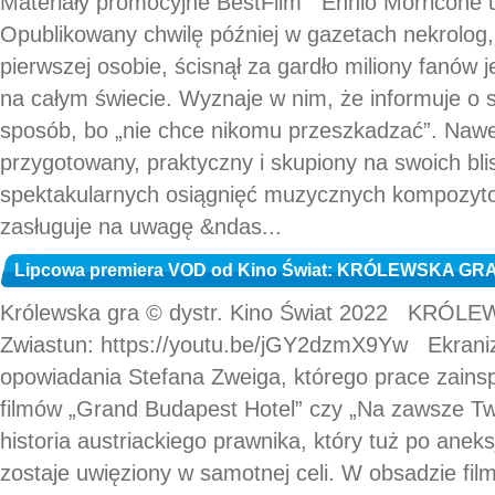
Materiały promocyjne BestFilm Ennio Morricone u
Opublikowany chwilę później w gazetach nekrolog, 
pierwszej osobie, ścisnął za gardło miliony fanów 
na całym świecie. Wyznaje w nim, że informuje o 
sposób, bo „nie chce nikomu przeszkadzać”. Nawet 
przygotowany, praktyczny i skupiony na swoich bli
spektakularnych osiągnięć muzycznych kompozytor
zasługuje na uwagę &ndas...
Lipcowa premiera VOD od Kino Świat: KRÓLEWSKA GRA 
Królewska gra © dystr. Kino Świat 2022 KRÓLE
Zwiastun: https://youtu.be/jGY2dzmX9Yw Ekraniz
opowiadania Stefana Zweiga, którego prace zainsp
filmów „Grand Budapest Hotel” czy „Na zawsze Two
historia austriackiego prawnika, który tuż po aneksj
zostaje uwięziony w samotnej celi. W obsadzie filmu