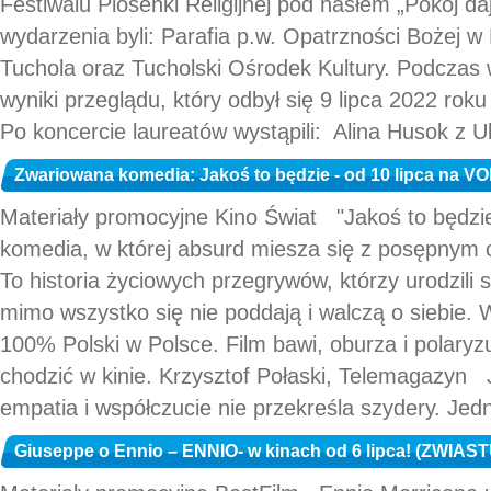
Festiwalu Piosenki Religijnej pod hasłem „Pokój 
wydarzenia byli: Parafia p.w. Opatrzności Bożej
Tuchola oraz Tucholski Ośrodek Kultury. Podczas
wyniki przeglądu, który odbył się 9 lipca 2022 rok
Po koncercie laureatów wystąpili: Alina Husok z U
Zwariowana komedia: Jakoś to będzie - od 10 lipca na VO
Materiały promocyjne Kino Świat "Jakoś to będzie
komedia, w której absurd miesza się z posępnym 
To historia życiowych przegrywów, którzy urodzili s
mimo wszystko się nie poddają i walczą o siebie. 
100% Polski w Polsce. Film bawi, oburza i polaryzu
chodzić w kinie. Krzysztof Połaski, Telemagazyn
empatia i współczucie nie przekreśla szydery. Jedn
Giuseppe o Ennio – ENNIO- w kinach od 6 lipca! (ZWIAS