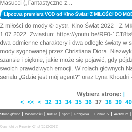
Masucci („Fantastyczne z...
LIpcowa premiera VOD od Kino Świat: Z MIŁOŚCI DO MOD
Z miłości do mody © dystr. Kino Świat 2022 Z
1.07.2022 Zwiastun: https://youtu.be/RF0-1CT8t
dwa odmienne charaktery i dwa odległe światy w 
mody sygnowanej przez Christiana Diora. Niezwykle
szansie i pięknie, jakie może się pojawić, gdy pój
swoich prawdziwych emocji. W rolach głównych Na
serialu „Gdzie jest mój agent?” oraz Lyna Khoudri
Wybierz stronę:
|
<
<<
<
32
33
34
35
36
37
38
39
40
Strona główna
Wiadomości
Kultura
Sport
Rozrywka
TucholaTV
Archiwum
Copyright by Reporter-24.pl (2012-2013)